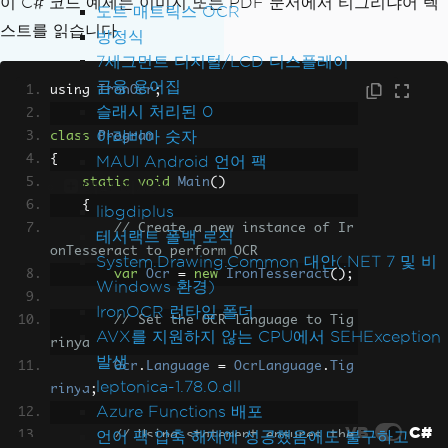
이 C# 코드 예제는 이미지 또는 PDF 문서에서 티그리냐어 텍
도트 매트릭스 OCR
스트를 읽습니다.
방정식
7세그먼트 디지털/LCD 디스플레이
금융 용어집
using 
IronOcr
;
슬래시 처리된 0
아라비아 숫자
class
Program
{
MAUI Android 언어 팩
static
void
Main
()
예외 메시지
{
libgdiplus
// Create a new instance of Ir
테서랙트 폴백 로직
onTesseract to perform OCR
System.Drawing.Common 대안(.NET 7 및 비
var
Ocr
=
new
IronTesseract
();
Windows 환경)
IronOCR 런타임 폴더
// Set the OCR language to Tig
AVX를 지원하지 않는 CPU에서 SEHException
rinya
발생
Ocr
.
Language
=
OcrLanguage
.
Tig
leptonica-1.78.0.dll
rinya
;
Azure Functions 배포
VB
C#
언어 팩 압축 해제에 성공했음에도 불구하고
// Using statement ensures the 