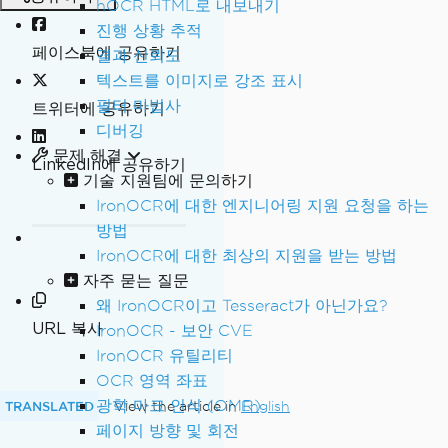
hOCR HTML로 내보내기
진행 상황 추적
페이스북에 공유하기
결과 신뢰도
텍스트를 이미지로 강조 표시
필터 마법사
트위터에 공유하기
디버깅
문제 해결
LinkedIn에 공유하기
기술 지원팀에 문의하기
IronOCR에 대한 엔지니어링 지원 요청을 하는
방법
IronOCR에 대한 최상의 지원을 받는 방법
자주 묻는 질문
왜 IronOCR이고 Tesseract가 아닌가요?
URL 복사
IronOCR - 보안 CVE
IronOCR 유틸리티
OCR 영역 좌표
광학 마크 인식 (OMR)
TRANSLATED
View the article in
English
페이지 방향 및 회전