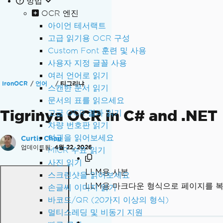
방법
OCR 엔진
아이언 테서랙트
고급 읽기용 OCR 구성
Custom Font 훈련 및 사용
사용자 지정 글꼴 사용
여러 언어로 읽기
IronOCR
언어
티그리냐
스캔한 문서 읽기
문서의 표를 읽으세요
Tigrinya OCR in C# and .NET
고급 OCR 결과 읽기
차량 번호판 읽기
여권을 읽어보세요
Curtis Chau
업데이트됨:
4월 22, 2026
MICR 수표 읽기
사진 읽기
LLM용 사본
스크린샷을 읽어보세요
LLM용 마크다운 형식으로 페이지를 
손글씨 이미지 읽기
바코드/QR (20가지 이상의 형식)
멀티스레딩 및 비동기 지원