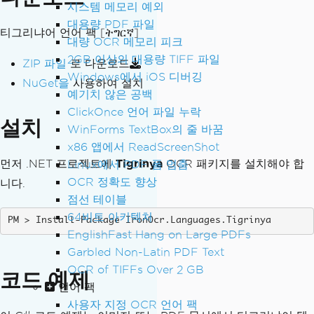
시스템 메모리 예외
대용량 PDF 파일
티그리냐어 언어 팩
[ትግርኛ]
대량 OCR 메모리 피크
2GB 이상의 대용량 TIFF 파일
ZIP 파일
로 다운로드
Windows에서 iOS 디버깅
NuGet을
사용하여 설치
예기치 않은 공백
ClickOnce 언어 파일 누락
설치
WinForms TextBox의 줄 바꿈
x86 앱에서 ReadScreenShot
먼저 .NET 프로젝트에
Tigrinya
OCR 패키지를 설치해야 합
Linux에서 PDF 폼 멈춤
OCR 정확도 향상
니다.
점선 테이블
64비트 아키텍처
Install-Package IronOcr.Languages.Tigrinya
EnglishFast Hang on Large PDFs
Garbled Non-Latin PDF Text
OCR of TIFFs Over 2 GB
코드 예제
언어 팩
사용자 지정 OCR 언어 팩