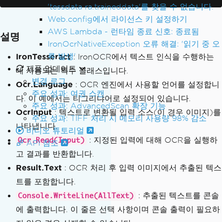
OcrInput object is disposed of after u
'tessdata ra.traineddata'를 찾을 수 없습니다.
se
Web.config에서 라이선스 키 설정하기
        using 
(
var
Input
=
new
OcrInpu
AWS Lambda - 런타임 종료 신호: 종료됨
설명
t
(
@"images\Tigrinya.png"
))
IronOcrNativeException 오류 해결: '읽기 중 오
{
류 발생'
IronTesseract
: IronOCR에서 텍스트 인식을 수행하는
// Perform OCR on the inpu
제품 업데이트
데 사용되는 특수 클래스입니다.
t image
변경 로그
Ocr.Language
: OCR 엔진에서 사용할 언어를 설정합니
var
Result
=
Ocr
.
Read
(
Inpu
주요 성과: 여권 스캔
t
);
다. 이 예에서는 티그리냐어로 설정되어 있습니다.
주요 성과: AdvancedScan 확장 기능
OcrInput
: 텍스트로 변환될 입력 소스(이 경우 이미지)를
주요 성과: TIFF 처리 시 메모리 사용량 98% 감소
// Extract all text recogn
나타냅니다.
비디오 튜토리얼
ized in the image and store it in a va
: 지정된 입력에 대해 OCR을 실행하
Ocr.Read(Input)
riable
API 참조
고 결과를 반환합니다.
var
AllText
=
Result
.
Text
;
Result.Text
: OCR 처리 후 입력 이미지에서 추출된 텍스
// Output the extracted te
트를 포함합니다.
xt
: 추출된 텍스트를 콘솔
Console.WriteLine(AllText)
Console
.
WriteLine
(
AllTex
에 출력합니다. 이 줄은 선택 사항이며 콘솔 출력이 필요하
t
);
}