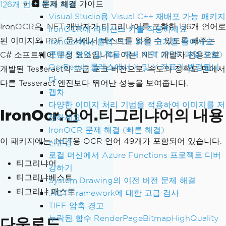
문제 해결 가이드
126개 언어 추가 지원
Visual Studio용 Visual C++ 재배포 가능 패키지
IronOCR은 .NET 개발자가 티그리냐어를 포함한 126개 언어로
IronOCR에 라이선스 키를 적용하세요
된 이미지와 PDF 문서에서 텍스트를 읽을 수 있도록 해주는
IronOcr에서 출력 PDF 파일 크기를 줄이세요
콘텐츠 영역 및 작물 재배 지역 (PDF 파일 포함)
C# 소프트웨어 구성 요소입니다. 이는 .NET 개발자 전용으로
OcrResult 클래스에서 X 및 Y 좌표가 변경됩니
개발된 Tesseract의 고급 포크 버전으로, 속도와 정확도 면에서
다.
다른 Tesseract 엔진보다 뛰어난 성능을 보여줍니다.
캡차
다양한 이미지 처리 기법을 적용하여 이미지를 저
IronOcr.언어.티그리냐어의 내용
장하세요.
IronOCR 문제 해결 (빠른 해결)
이 패키지에는 .NET용 OCR 언어 49개가 포함되어 있습니다.
신분증
로컬 머신에서 Azure Functions 프로젝트 디버
티그리냐어
깅하기
티그리냐베스트
System.Drawing의 이전 버전 문제 해결
티그리냐 패스트
.NET Framework에 대한 고급 검사
TIFF 압축 경고
누락된 함수 RenderPageBitmapHighQuality
다운로드