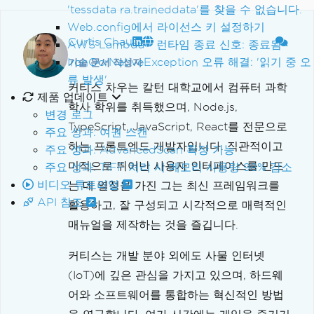
'tessdata ra.traineddata'를 찾을 수 없습니다.
Web.config에서 라이선스 키 설정하기
Curtis Chau
AWS Lambda - 런타임 종료 신호: 종료됨
IronOcrNativeException 오류 해결: '읽기 중 오
기술 문서 작성자
류 발생'
커티스 차우는 칼턴 대학교에서 컴퓨터 과학
제품 업데이트
학사 학위를 취득했으며, Node.js,
변경 로그
TypeScript, JavaScript, React를 전문으로
주요 성과: 여권 스캔
하는 프론트엔드 개발자입니다. 직관적이고
주요 성과: AdvancedScan 확장 기능
미적으로 뛰어난 사용자 인터페이스를 만드
주요 성과: TIFF 처리 시 메모리 사용량 98% 감소
비디오 튜토리얼
는 데 열정을 가진 그는 최신 프레임워크를
API 참조
활용하고, 잘 구성되고 시각적으로 매력적인
매뉴얼을 제작하는 것을 즐깁니다.
커티스는 개발 분야 외에도 사물 인터넷
(IoT)에 깊은 관심을 가지고 있으며, 하드웨
어와 소프트웨어를 통합하는 혁신적인 방법