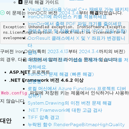
문제 해결 가이드
Visual Studio용 Visual C++ 재배포 가능 패키지
이 문제는 IronOCR 버전
2024.3.4
부터
해결
되었습니다.
IronOCR에 라이선스 키를 적용하세요
IronOcr에서 출력 PDF 파일 크기를 줄이세요
Exception: Unhandled exception. IronSoftware.Exceptio
콘텐츠 영역 및 작물 재배 지역 (PDF 파일 포함)
ns.LicensingException: IronOCR must be licensed for d
OcrResult 클래스에서 X 및 Y 좌표가 변경됩니
evelopment.
다.
구버전 IronOCR(특히
2023.4.13
부터
2024.3.4
까지의 버전)
캡차
의 경우, 다음 위치에서 알려진 라이선스 문제가 있습니다:
다양한 이미지 처리 기법을 적용하여 이미지를 저
장하세요.
ASP.NET
프로젝트
IronOCR 문제 해결 (빠른 해결)
.NET Framework 버전 4.6.2 이상
신분증
로컬 머신에서 Azure Functions 프로젝트 디버
파일에 저장된 키는 제품에서 인식하거나 사용하
Web.config
깅하기
지 않습니다.
System.Drawing의 이전 버전 문제 해결
.NET Framework에 대한 고급 검사
TIFF 압축 경고
대안
누락된 함수 RenderPageBitmapHighQuality