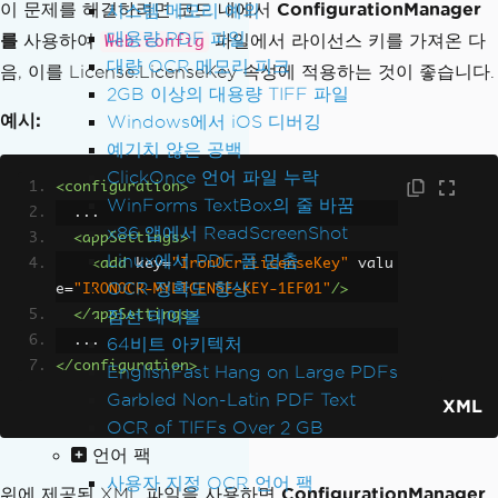
이 문제를 해결하려면 코드 내에서
ConfigurationManager
시스템 메모리 예외
대용량 PDF 파일
를
사용하여
파일에서 라이선스 키를 가져온 다
Web.config
대량 OCR 메모리 피크
음, 이를 License.LicenseKey 속성에 적용하는 것이 좋습니다.
2GB 이상의 대용량 TIFF 파일
예시:
Windows에서 iOS 디버깅
예기치 않은 공백
ClickOnce 언어 파일 누락
<configuration>
WinForms TextBox의 줄 바꿈
  ...
x86 앱에서 ReadScreenShot
<appSettings>
Linux에서 PDF 폼 멈춤
<add
key
=
"IronOcr.LicenseKey"
valu
OCR 정확도 향상
e
=
"IRONOCR-MYLICENSE-KEY-1EF01"
/>
점선 테이블
</appSettings>
  ...
64비트 아키텍처
</configuration>
EnglishFast Hang on Large PDFs
Garbled Non-Latin PDF Text
XML
OCR of TIFFs Over 2 GB
언어 팩
사용자 지정 OCR 언어 팩
위에 제공된 XML 파일을 사용하면
ConfigurationManager