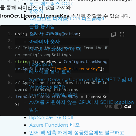
도트 매트릭스 OCR
를
통해 라이선스 키 값을 가져와
방정식
IronOcr.License.LicenseKey
속성에 전달할 수 있습니다.
7세그먼트 디지털/LCD 디스플레이
금융 용어집
슬래시 처리된 0
using 
System
.
Configuration
;
아라비아 숫자
// Retrieve the license key from the W
MAUI Android 언어 팩
eb.config's appSettings
예외 메시지
string
 licenseKey 
=
ConfigurationManag
libgdiplus
er
.
AppSettings
[
"IronOcr.LicenseKey"
];
테서랙트 폴백 로직
System.Drawing.Common 대안(.NET 7 및 비
// Apply the license key to IronOcr to 
Windows 환경)
avoid licensing exceptions
IronOCR 런타임 폴더
IronOcr
.
License
.
LicenseKey
=
 licenseKe
AVX를 지원하지 않는 CPU에서 SEHException
y
;
VB
C#
발생
leptonica-1.78.0.dll
Azure Functions 배포
언어 팩 압축 해제에 성공했음에도 불구하고