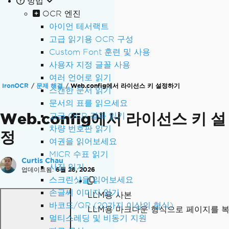
방법
OCR 엔진
아이언 테서랙트
고급 읽기용 OCR 구성
Custom Font 훈련 및 사용
사용자 지정 글꼴 사용
여러 언어로 읽기
IronOCR
문제 해결
Web.config에서 라이선스 키 설정하기
스캔한 문서 읽기
문서의 표를 읽으세요
Web.config에서 라이선스 키 설
고급 OCR 결과 읽기
차량 번호판 읽기
정
여권을 읽어보세요
MICR 수표 읽기
Curtis Chau
사진 읽기
업데이트됨:
6월 28, 2026
스크린샷을 읽어보세요
손글씨 이미지 읽기
LLM용 사본
바코드/QR (20가지 이상의 형식)
LLM용 마크다운 형식으로 페이지를 
멀티스레딩 및 비동기 지원