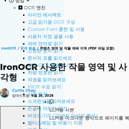
방법
OCR 엔진
아이언 테서랙트
고급 읽기용 OCR 구성
Custom Font 훈련 및 사용
사용자 지정 글꼴 사용
여러 언어로 읽기
IronOCR
문제 해결
콘텐츠 영역 및 작물 재배 지역 (PDF 파일 포함)
스캔한 문서 읽기
문서의 표를 읽으세요
IronOCR 사용한 작물 영역 및 사
고급 OCR 결과 읽기
차량 번호판 읽기
각형
여권을 읽어보세요
MICR 수표 읽기
Curtis Chau
사진 읽기
업데이트됨:
6월 28, 2026
스크린샷을 읽어보세요
손글씨 이미지 읽기
LLM용 사본
바코드/QR (20가지 이상의 형식)
LLM용 마크다운 형식으로 페이지를 
멀티스레딩 및 비동기 지원