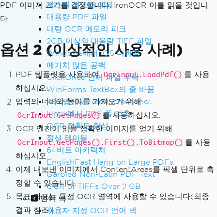
시스템 메모리 예외
PDF 이미지 크기를 결정합니다. IronOCR 이를 읽을 것입니
대용량 PDF 파일
다.
대량 OCR 메모리 피크
2GB 이상의 대용량 TIFF 파일
옵션 2 (이상적인 사용 사례)
Windows에서 iOS 디버깅
예기치 않은 공백
PDF 템플릿을 사용하여
를 사용
OcrInput.LoadPdf()
ClickOnce 언어 파일 누락
하십시오.
WinForms TextBox의 줄 바꿈
입력의 너비와 높이를 가져오기 위해
x86 앱에서 ReadScreenShot
Linux에서 PDF 폼 멈춤
를 사용하십시오.
OcrInput.GetPages()
OCR 정확도 향상
OCR 엔진이 읽을 정확한 이미지를 얻기 위해
점선 테이블
를 사용
OcrInput.GetPages().First().ToBitmap()
64비트 아키텍처
하십시오.
EnglishFast Hang on Large PDFs
이제 내보낸 이미지에서 ContentAreas를 픽셀 단위로 측
Garbled Non-Latin PDF Text
정할 수 있습니다.
OCR of TIFFs Over 2 GB
목표 좌표는 특정 OCR 영역에 사용할 수 있습니다(최종
언어 팩
결과 참조).
사용자 지정 OCR 언어 팩