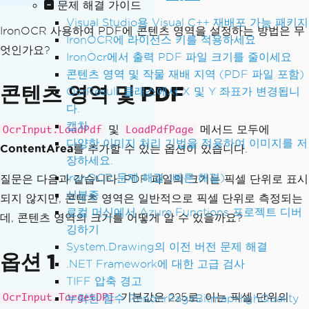
문제 해결 가이드
Visual Studio용 Visual C++ 재배포 가능 패키지
IronOCR 사용하여 PDF에 콘텐츠 영역을 설정하는 방법은 무
IronOCR에 라이선스 키를 적용하세요
엇인가요?
IronOcr에서 출력 PDF 파일 크기를 줄이세요
콘텐츠 영역 및 작물 재배 지역 (PDF 파일 포함)
콘텐츠 영역 및 PDF
OcrResult 클래스에서 X 및 Y 좌표가 변경됩니
다.
캡차
및
메서드 모두에
OcrInput.LoadPdf
LoadPdfPage
다양한 이미지 처리 기법을 적용하여 이미지를 저
ContentArea
를 추가할 수 있는 옵션이 있습니다.
장하세요.
IronOCR 문제 해결 (빠른 해결)
질문은 다음과 같습니다. PDF 파일의 크기는 픽셀 단위로 표시
신분증
되지 않지만, 콘텐츠 영역은 일반적으로 픽셀 단위로 측정되는
로컬 머신에서 Azure Functions 프로젝트 디버
데, 콘텐츠 영역의 크기를 어떻게 알 수 있을까요?
깅하기
System.Drawing의 이전 버전 문제 해결
옵션 1
.NET Framework에 대한 고급 검사
TIFF 압축 경고
기본값은 225로, 이는 픽셀 단위의
OcrInput.TargetDPI
누락된 함수 RenderPageBitmapHighQuality