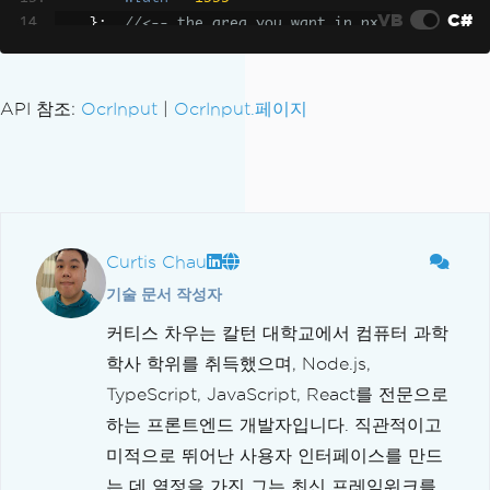
VB
C#
};
//<-- the area you want in px
// Load the specific content area 
of the PDF
API 참조:
OcrInput
|
OcrInput.페이지
    input
.
LoadPdf
(
"example.pdf"
,
 conte
ntArea
:
 contentArea
);
// Perform OCR on the defined cont
ent area
var
 result 
=
 ocr
.
Read
(
input
);
Curtis Chau
기술 문서 작성자
// Optionally, print the OCR resul
t
커티스 차우는 칼턴 대학교에서 컴퓨터 과학
Console
.
WriteLine
(
result
.
Text
);
학사 학위를 취득했으며, Node.js,
}
TypeScript, JavaScript, React를 전문으로
하는 프론트엔드 개발자입니다. 직관적이고
미적으로 뛰어난 사용자 인터페이스를 만드
는 데 열정을 가진 그는 최신 프레임워크를