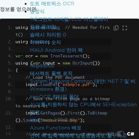
도트 매트릭스 OCR
정보를 얻으려면:
방정식
7세그먼트 디지털/LCD 디스플레이
금융 용어집
using 
System
.
Linq
;
// Needed for Firs
슬래시 처리된 0
t()
아라비아 숫자
using 
IronOcr
;
MAUI Android 언어 팩
var
 ocr 
=
new
IronTesseract
();
예외 메시지
using 
(
var
 input 
=
new
OcrInput
())
libgdiplus
{
테서랙트 폴백 로직
// Load the PDF document
System.Drawing.Common 대안(.NET 7 및 비
    input
.
LoadPdf
(
"example.pdf"
);
Windows 환경)
IronOCR 런타임 폴더
// Save the first page as a bitmap 
AVX를 지원하지 않는 CPU에서 SEHException
to measure it
발생
    input
.
GetPages
().
First
().
ToBitmap
leptonica-1.78.0.dll
().
SaveAs
(
"measure-me.bmp"
);
Azure Functions 배포
VB
C#
// Get the dimensions of the first 
언어 팩 압축 해제에 성공했음에도 불구하고