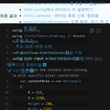
page
'tessdata ra.traineddata'를 찾을 수 없습니다.
var
 width 
=
 input
.
GetPages
().
First
Web.config에서 라이선스 키 설정하기
().
Width
;
AWS Lambda - 런타임 종료 신호: 종료됨
최종 결과:
var
 height 
=
 input
.
GetPages
().
Firs
IronOcrNativeException 오류 해결: '읽기 중 오
t
().
Height
;
류 발생'
using 
IronOcr
;
제품 업데이트
using 
// Optionally, output the dimensio
IronSoftware
.
Drawing
;
// Needed 
변경 로그
ns to understand the scale
for Rectangle
주요 성과: 여권 스캔
Console
.
WriteLine
(
$
"Width: {width}
주요 성과: AdvancedScan 확장 기능
px, Height: {height}px"
var
 ocr 
=
new
IronTesseract
);
();
주요 성과: TIFF 처리 시 메모리 사용량 98% 감소
}
using 
(
var
 input 
=
new
OcrInput
())
비디오 튜토리얼
{
// Define the content area rectang
API 참조
le with specific pixel coordinates
var
 contentArea 
=
new
Rectangle
{
        X 
=
215
,
        Y 
=
1250
,
Height
=
280
,
Width
=
1335