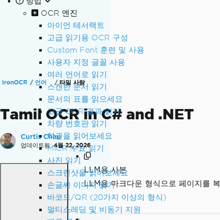
방법
OCR 엔진
아이언 테서랙트
고급 읽기용 OCR 구성
Custom Font 훈련 및 사용
사용자 지정 글꼴 사용
여러 언어로 읽기
IronOCR
언어
타밀 사람
스캔한 문서 읽기
문서의 표를 읽으세요
Tamil OCR in C# and .NET
고급 OCR 결과 읽기
차량 번호판 읽기
여권을 읽어보세요
Curtis Chau
업데이트됨:
4월 22, 2026
MICR 수표 읽기
사진 읽기
LLM용 사본
스크린샷을 읽어보세요
LLM용 마크다운 형식으로 페이지를 
손글씨 이미지 읽기
바코드/QR (20가지 이상의 형식)
멀티스레딩 및 비동기 지원