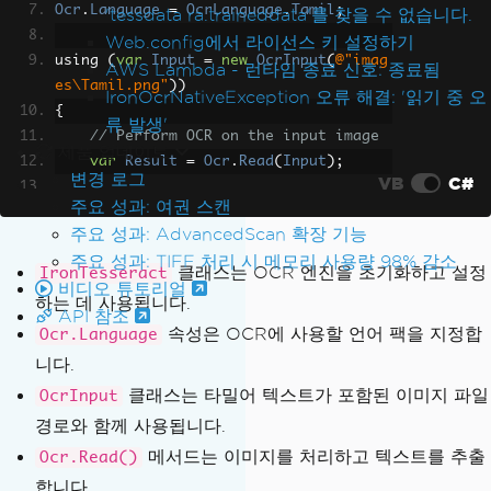
Ocr
.
Language
=
OcrLanguage
.
Tamil
;
'tessdata ra.traineddata'를 찾을 수 없습니다.
Web.config에서 라이선스 키 설정하기
using 
(
var
Input
=
new
OcrInput
(
@"imag
AWS Lambda - 런타임 종료 신호: 종료됨
es\Tamil.png"
))
IronOcrNativeException 오류 해결: '읽기 중 오
{
류 발생'
// Perform OCR on the input image
제품 업데이트
var
Result
=
Ocr
.
Read
(
Input
);
변경 로그
VB
C#
주요 성과: 여권 스캔
// Get the recognized text
주요 성과: AdvancedScan 확장 기능
var
AllText
=
Result
.
Text
;
주요 성과: TIFF 처리 시 메모리 사용량 98% 감소
클래스는 OCR 엔진을 초기화하고 설정
IronTesseract
비디오 튜토리얼
// Display the recognized text (fo
하는 데 사용됩니다.
r example purpose)
API 참조
속성은 OCR에 사용할 언어 팩을 지정합
Ocr.Language
Console
.
WriteLine
(
AllText
);
니다.
}
클래스는 타밀어 텍스트가 포함된 이미지 파일
OcrInput
경로와 함께 사용됩니다.
메서드는 이미지를 처리하고 텍스트를 추출
Ocr.Read()
합니다.