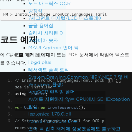
도트 매트릭스 OCR
방정식
Install-Package IronOcr.Languages.Tamil
7세그먼트 디지털/LCD 디스플레이
금융 용어집
슬래시 처리된 0
코드 예제
아라비아 숫자
MAUI Android 언어 팩
이 C# 코드 예제는 이미지 또는 PDF 문서에서 타밀어 텍스트
예외 메시지
libgdiplus
를 읽습니다.
테서랙트 폴백 로직
System.Drawing.Common 대안(.NET 7 및 비
// Ensure IronOcr.Languages.Tamil pack
Windows 환경)
age is installed
IronOCR 런타임 폴더
using 
IronOcr
;
AVX를 지원하지 않는 CPU에서 SEHException
발생
var
Ocr
=
new
IronTesseract
();
leptonica-1.78.0.dll
Azure Functions 배포
// Set the language to Tamil for OCR p
rocessing
언어 팩 압축 해제에 성공했음에도 불구하고