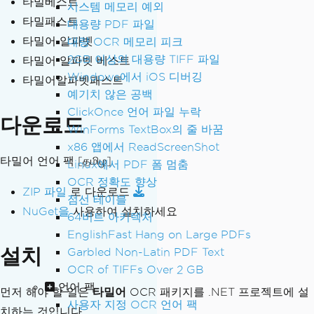
타밀베스트
시스템 메모리 예외
타밀패스트
대용량 PDF 파일
타밀어 알파벳
대량 OCR 메모리 피크
2GB 이상의 대용량 TIFF 파일
타밀어 알파벳 베스트
Windows에서 iOS 디버깅
타밀어알파벳패스트
예기치 않은 공백
ClickOnce 언어 파일 누락
다운로드
WinForms TextBox의 줄 바꿈
x86 앱에서 ReadScreenShot
타밀어 언어 팩
[தமிழ]
Linux에서 PDF 폼 멈춤
OCR 정확도 향상
ZIP 파일
로 다운로드
점선 테이블
NuGet을
사용하여 설치하세요
64비트 아키텍처
EnglishFast Hang on Large PDFs
설치
Garbled Non-Latin PDF Text
OCR of TIFFs Over 2 GB
언어 팩
먼저 해야 할 일은
타밀어
OCR 패키지를 .NET 프로젝트에 설
사용자 지정 OCR 언어 팩
치하는 것입니다.