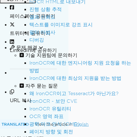
hOCR HTML로 내보내기
진행 상황 추적
페이스북에 공유하기
결과 신뢰도
텍스트를 이미지로 강조 표시
필터 마법사
트위터에 공유하기
디버깅
문제 해결
LinkedIn에 공유하기
기술 지원팀에 문의하기
IronOCR에 대한 엔지니어링 지원 요청을 하는
방법
IronOCR에 대한 최상의 지원을 받는 방법
자주 묻는 질문
왜 IronOCR이고 Tesseract가 아닌가요?
URL 복사
IronOCR - 보안 CVE
IronOCR 유틸리티
OCR 영역 좌표
광학 마크 인식 (OMR)
TRANSLATED
View the article in
English
페이지 방향 및 회전