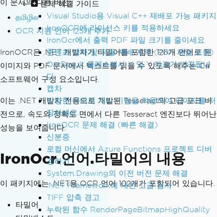
이 문서의 다른 버전:
문제 해결 가이드
Visual Studio용 Visual C++ 재배포 가능 패키지
தமிழில
IronOCR에 라이선스 키를 적용하세요
OCR 지원 언어 125개 추가
IronOcr에서 출력 PDF 파일 크기를 줄이세요
IronOCR은 .NET 개발자가 타밀어를 포함한 126개 언어로 된
콘텐츠 영역 및 작물 재배 지역 (PDF 파일 포함)
OcrResult 클래스에서 X 및 Y 좌표가 변경됩니
이미지와 PDF 문서에서 텍스트를 읽을 수 있도록 해주는 C#
다.
소프트웨어 구성 요소입니다.
캡차
이는 .NET 개발자 전용으로 개발된 Tesseract의 고급 포크 버
다양한 이미지 처리 기법을 적용하여 이미지를 저
장하세요.
전으로, 속도와 정확도 면에서 다른 Tesseract 엔진보다 뛰어난
IronOCR 문제 해결 (빠른 해결)
성능을 보여줍니다.
신분증
로컬 머신에서 Azure Functions 프로젝트 디버
IronOcr.언어.타밀어의 내용
깅하기
System.Drawing의 이전 버전 문제 해결
이 패키지에는 .NET용 OCR 언어 102개가 포함되어 있습니다.
.NET Framework에 대한 고급 검사
TIFF 압축 경고
타밀어
누락된 함수 RenderPageBitmapHighQuality