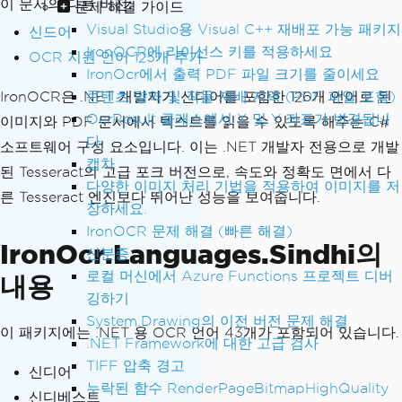
이 문서의 다른 버전:
문제 해결 가이드
Visual Studio용 Visual C++ 재배포 가능 패키지
신드어
IronOCR에 라이선스 키를 적용하세요
OCR 지원 언어 125개 추가
IronOcr에서 출력 PDF 파일 크기를 줄이세요
IronOCR은 .NET 개발자가 신디어를 포함한 126개 언어로 된
콘텐츠 영역 및 작물 재배 지역 (PDF 파일 포함)
OcrResult 클래스에서 X 및 Y 좌표가 변경됩니
이미지와 PDF 문서에서 텍스트를 읽을 수 있도록 해주는 C#
다.
소프트웨어 구성 요소입니다. 이는 .NET 개발자 전용으로 개발
캡차
된 Tesseract의 고급 포크 버전으로, 속도와 정확도 면에서 다
다양한 이미지 처리 기법을 적용하여 이미지를 저
른 Tesseract 엔진보다 뛰어난 성능을 보여줍니다.
장하세요.
IronOCR 문제 해결 (빠른 해결)
IronOcr.Languages.Sindhi의
신분증
로컬 머신에서 Azure Functions 프로젝트 디버
내용
깅하기
System.Drawing의 이전 버전 문제 해결
이 패키지에는 .NET 용 OCR 언어 43개가 포함되어 있습니다.
.NET Framework에 대한 고급 검사
TIFF 압축 경고
신디어
누락된 함수 RenderPageBitmapHighQuality
신디베스트