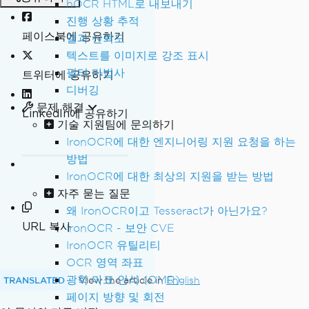
hOCR HTML로 내보내기
진행 상황 추적
페이스북에 공유하기
결과 신뢰도
텍스트를 이미지로 강조 표시
필터 마법사
트위터에 공유하기
디버깅
문제 해결
LinkedIn에 공유하기
기술 지원팀에 문의하기
IronOCR에 대한 엔지니어링 지원 요청을 하는
방법
IronOCR에 대한 최상의 지원을 받는 방법
자주 묻는 질문
왜 IronOCR이고 Tesseract가 아닌가요?
URL 복사
IronOCR - 보안 CVE
IronOCR 유틸리티
OCR 영역 좌표
광학 마크 인식 (OMR)
TRANSLATED
View the article in
English
페이지 방향 및 회전