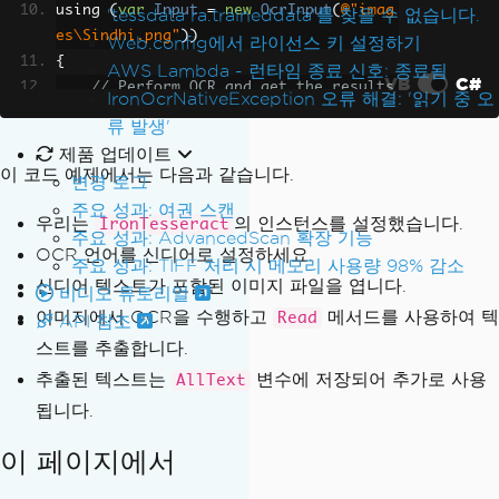
using 
(
var
Input
=
new
OcrInput
(
@"imag
'tessdata ra.traineddata'를 찾을 수 없습니다.
es\Sindhi.png"
))
Web.config에서 라이선스 키 설정하기
{
AWS Lambda - 런타임 종료 신호: 종료됨
VB
C#
// Perform OCR and get the results
IronOcrNativeException 오류 해결: '읽기 중 오
var
Result
=
Ocr
.
Read
(
Input
);
류 발생'
제품 업데이트
// Extract the recognized text
이 코드 예제에서는 다음과 같습니다.
변경 로그
var
AllText
=
Result
.
Text
;
주요 성과: 여권 스캔
우리는
의 인스턴스를 설정했습니다.
IronTesseract
주요 성과: AdvancedScan 확장 기능
// Optionally, you can do somethin
OCR 언어를 신디어로 설정하세요.
주요 성과: TIFF 처리 시 메모리 사용량 98% 감소
g with the extracted text,
신디어 텍스트가 포함된 이미지 파일을 엽니다.
비디오 튜토리얼
// such as displaying or saving it 
이미지에서 OCR을 수행하고
메서드를 사용하여 텍
Read
to a file.
API 참조
}
스트를 추출합니다.
추출된 텍스트는
변수에 저장되어 추가로 사용
AllText
됩니다.
이 페이지에서