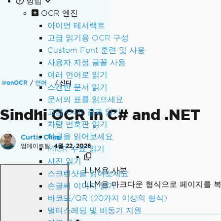
방법
OCR 엔진
아이언 테서랙트
고급 읽기용 OCR 구성
Custom Font 훈련 및 사용
사용자 지정 글꼴 사용
여러 언어로 읽기
IronOCR
언어
신디
스캔한 문서 읽기
문서의 표를 읽으세요
Sindhi OCR in C# and .NET
고급 OCR 결과 읽기
차량 번호판 읽기
여권을 읽어보세요
Curtis Chau
업데이트됨:
4월 22, 2026
MICR 수표 읽기
사진 읽기
LLM용 사본
스크린샷을 읽어보세요
LLM용 마크다운 형식으로 페이지를 
손글씨 이미지 읽기
바코드/QR (20가지 이상의 형식)
멀티스레딩 및 비동기 지원