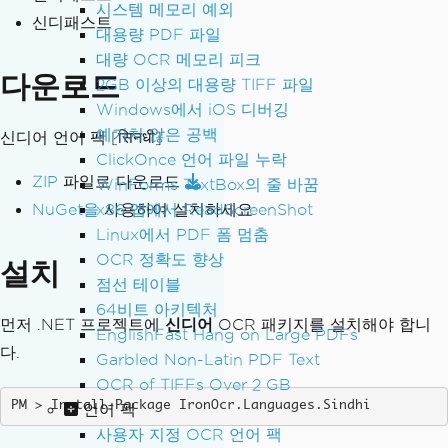
시스템 메모리 예외
신디패스트
대용량 PDF 파일
대량 OCR 메모리 피크
다운로드
2GB 이상의 대용량 TIFF 파일
Windows에서 iOS 디버깅
예기치 않은 공백
신디어 언어 팩
[सिनधी]
ClickOnce 언어 파일 누락
ZIP
파일로 다운로드
WinForms TextBox의 줄 바꿈
NuGet을
x86 앱에서 ReadScreenShot
사용하여 설치하세요
Linux에서 PDF 폼 멈춤
OCR 정확도 향상
설치
점선 테이블
64비트 아키텍처
먼저 .NET 프로젝트에
신디어
OCR 패키지를 설치해야 합니
EnglishFast Hang on Large PDFs
다.
Garbled Non-Latin PDF Text
OCR of TIFFs Over 2 GB
Install-Package IronOcr.Languages.Sindhi
언어 팩
사용자 지정 OCR 언어 팩