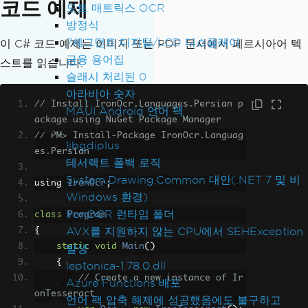
코드 예제
도트 매트릭스 OCR
방정식
7세그먼트 디지털/LCD 디스플레이
이 C# 코드 예제는 이미지 또는 PDF 문서에서 페르시아어 텍
금융 용어집
스트를 읽습니다.
슬래시 처리된 0
아라비아 숫자
// Install IronOcr.Languages.Persian p
MAUI Android 언어 팩
ackage using NuGet Package Manager
예외 메시지
// PM> Install-Package IronOcr.Languag
libgdiplus
es.Persian
테서랙트 폴백 로직
System.Drawing.Common 대안(.NET 7 및 비
using 
IronOcr
;
Windows 환경)
IronOCR 런타임 폴더
class
Program
AVX를 지원하지 않는 CPU에서 SEHException
{
static
void
Main
()
발생
{
leptonica-1.78.0.dll
// Create a new instance of Ir
Azure Functions 배포
onTesseract
언어 팩 압축 해제에 성공했음에도 불구하고