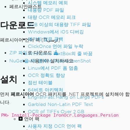
시스템 메모리 예외
페르시안패스트
대용량 PDF 파일
대량 OCR 메모리 피크
다운로드
2GB 이상의 대용량 TIFF 파일
Windows에서 iOS 디버깅
예기치 않은 공백
페르시아어 언어 팩
[Пارسی]
ClickOnce 언어 파일 누락
ZIP 파일
로 다운로드
WinForms TextBox의 줄 바꿈
NuGet을
x86 앱에서 ReadScreenShot
사용하여 설치하세요
Linux에서 PDF 폼 멈춤
OCR 정확도 향상
설치
점선 테이블
64비트 아키텍처
먼저
페르시아어
OCR 패키지를 .NET 프로젝트에 설치해야 합
EnglishFast Hang on Large PDFs
니다.
Garbled Non-Latin PDF Text
OCR of TIFFs Over 2 GB
PM> Install-Package IronOcr.Languages.Persian
언어 팩
사용자 지정 OCR 언어 팩