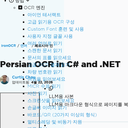
방법
OCR 엔진
아이언 테서랙트
고급 읽기용 OCR 구성
Custom Font 훈련 및 사용
사용자 지정 글꼴 사용
여러 언어로 읽기
IronOCR
언어
페르시아 인
스캔한 문서 읽기
문서의 표를 읽으세요
Persian OCR in C# and .NET
고급 OCR 결과 읽기
차량 번호판 읽기
Curtis Chau
여권을 읽어보세요
업데이트됨:
4월 22, 2026
MICR 수표 읽기
사진 읽기
LLM용 사본
스크린샷을 읽어보세요
LLM용 마크다운 형식으로 페이지를 
손글씨 이미지 읽기
바코드/QR (20가지 이상의 형식)
멀티스레딩 및 비동기 지원