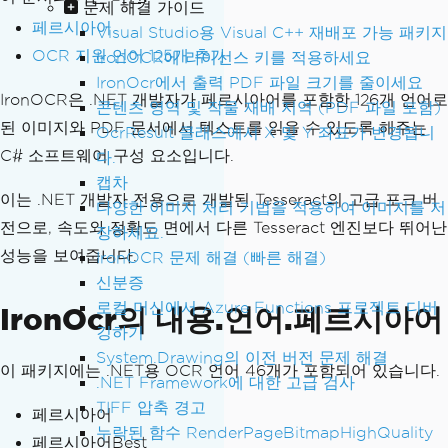
문제 해결 가이드
페르시아어
Visual Studio용 Visual C++ 재배포 가능 패키지
OCR 지원 언어 125개 추가
IronOCR에 라이선스 키를 적용하세요
IronOcr에서 출력 PDF 파일 크기를 줄이세요
IronOCR은 .NET 개발자가 페르시아어를 포함한 126개 언어로
콘텐츠 영역 및 작물 재배 지역 (PDF 파일 포함)
된 이미지와 PDF 문서에서 텍스트를 읽을 수 있도록 해주는
OcrResult 클래스에서 X 및 Y 좌표가 변경됩니
C# 소프트웨어 구성 요소입니다.
다.
캡차
이는 .NET 개발자 전용으로 개발된 Tesseract의 고급 포크 버
다양한 이미지 처리 기법을 적용하여 이미지를 저
전으로, 속도와 정확도 면에서 다른 Tesseract 엔진보다 뛰어난
장하세요.
성능을 보여줍니다.
IronOCR 문제 해결 (빠른 해결)
신분증
로컬 머신에서 Azure Functions 프로젝트 디버
IronOcr의 내용.언어.페르시아어
깅하기
System.Drawing의 이전 버전 문제 해결
이 패키지에는 .NET용 OCR 언어 46개가 포함되어 있습니다.
.NET Framework에 대한 고급 검사
TIFF 압축 경고
페르시아어
누락된 함수 RenderPageBitmapHighQuality
페르시아어Best