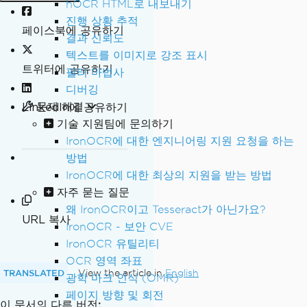
hOCR HTML로 내보내기
진행 상황 추적
페이스북에 공유하기
결과 신뢰도
텍스트를 이미지로 강조 표시
트위터에 공유하기
필터 마법사
디버깅
LinkedIn에 공유하기
문제 해결
기술 지원팀에 문의하기
IronOCR에 대한 엔지니어링 지원 요청을 하는
방법
IronOCR에 대한 최상의 지원을 받는 방법
자주 묻는 질문
왜 IronOCR이고 Tesseract가 아닌가요?
URL 복사
IronOCR - 보안 CVE
IronOCR 유틸리티
OCR 영역 좌표
TRANSLATED
View the article in
English
광학 마크 인식 (OMR)
페이지 방향 및 회전
이 문서의 다른 버전: