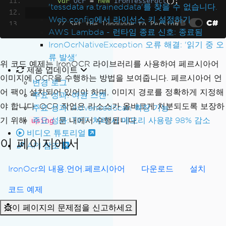
var
Ocr
=
new
IronTesseract
();
'tessdata ra.traineddata'를 찾을 수 없습니다.
Web.config에서 라이선스 키 설정하기
VB
C#
// Set the language to Persian
AWS Lambda - 런타임 종료 신호: 종료됨
Ocr
.
Language
=
OcrLanguage
.
Per
IronOcrNativeException 오류 해결: '읽기 중 오
sian
;
류 발생'
위 코드 예제는 IronOCR 라이브러리를 사용하여 페르시아어
제품 업데이트
// Load input image or PDF fil
이미지에 OCR을 수행하는 방법을 보여줍니다. 페르시아어 언
변경 로그
e
어 팩이 설치되어 있어야 하며, 이미지 경로를 정확하게 지정해
주요 성과: 여권 스캔
        using 
(
var
Input
=
new
OcrInpu
야 합니다. OCR 작업은 리소스가 올바르게 처분되도록 보장하
t
(
@"images\Persian.png"
))
주요 성과: AdvancedScan 확장 기능
{
기 위해
주요 성과: TIFF 처리 시 메모리 사용량 98% 감소
문 내에서 수행됩니다.
using
// Perform OCR to read tex
비디오 튜토리얼
이 페이지에서
t from the image
API 참조
var
Result
=
Ocr
.
Read
(
Inpu
t
);
IronOcr의 내용.언어.페르시아어
다운로드
설치
// Extract the recognized 
코드 예제
text
이 페이지의 문제점을 신고하세요
var
AllText
=
Result
.
Text
;