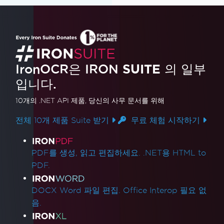
// Display the extracted t
ext
Console
.
WriteLine
(
AllTex
t
);
}
}
IronOCR은 IRON
SUITE
의 일부
}
입니다.
10개의 .NET API 제품
, 당신의 사무 문서를 위해
전체 10개 제품 Suite 받기
무료 체험 시작하기
제품 링크
PDF를 생성, 읽고 편집하세요. .NET용 HTML to
PDF.
DOCX Word 파일 편집. Office Interop 필요 없
음.