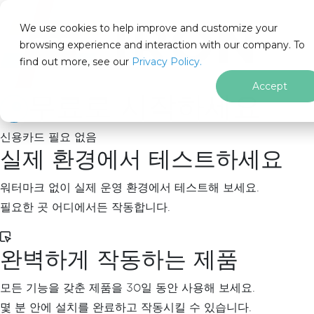
IRON
SOFTWARE
We use cookies to help improve and customize your
제품
browsing experience and interaction with our company. To
find out more, see our
기업
Privacy Policy.
솔루션
Accept
무료로 시작하세요
리소스
회사 소개
신용카드 필요 없음
205 N. Michigan Ave. Chicago, IL 60601, USA
실제 환경에서 테스트하세요
문의하기
ko
워터마크 없이 실제 운영 환경에서 테스트해 보세요.
필요한 곳 어디에서든 작동합니다.
홈
푸터 콘텐츠로 바로가기
완벽하게 작동하는 제품
PM >
Install-Package IronOcr
모든 기능을 갖춘 제품을 30일 동안 사용해 보세요.
몇 분 안에 설치를 완료하고 작동시킬 수 있습니다.