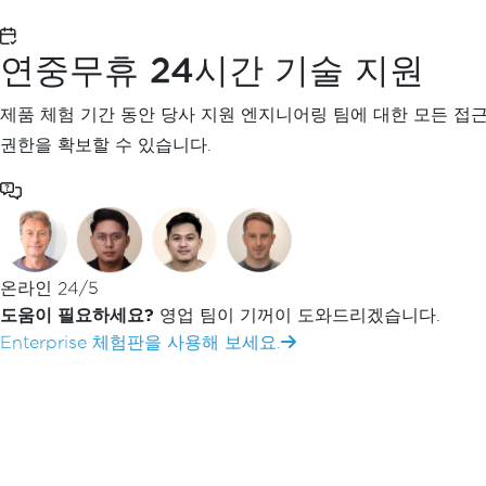
시작하기
시작하기 개요
연중무휴 24시간 기술 지원
라이선스 키 사용
IronOCR 라이브러리를 설치하세요
제품 체험 기간 동안 당사 지원 엔지니어링 팀에 대한 모든 접
Windows에서 사용
권한을 확보할 수 있습니다.
리눅스에서 사용
Mac에서 사용
iOS에서 사용
안드로이드에서 사용
클라우드/컨테이너에 배포
온라인 24/5
Azure에 배포
도움이 필요하세요?
영업 팀이 기꺼이 도와드리겠습니다.
AWS에 배포
Enterprise 체험판을 사용해 보세요.
Docker에 설정
플랫폼별 패키지
윈도우 설치 프로그램
NuGet 패키지
기타 .NET 언어 지원
MAUI에서 OCR을 사용하세요