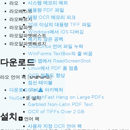
시스템 메모리 예외
라오
대용량 PDF 파일
라오베스트
대량 OCR 메모리 피크
라오빠르지
2GB 이상의 대용량 TIFF 파일
라오알파벳
Windows에서 iOS 디버깅
라오알파벳베스트
예기치 않은 공백
라오알파벳빠르지
ClickOnce 언어 파일 누락
WinForms TextBox의 줄 바꿈
다운로드
x86 앱에서 ReadScreenShot
Linux에서 PDF 폼 멈춤
OCR 정확도 향상
라오 언어 팩
[ພາສາລາວ]
점선 테이블
다운로드 Zip
64비트 아키텍처
EnglishFast Hang on Large PDFs
NuGet
로 설치
Garbled Non-Latin PDF Text
OCR of TIFFs Over 2 GB
설치
언어 팩
사용자 지정 OCR 언어 팩