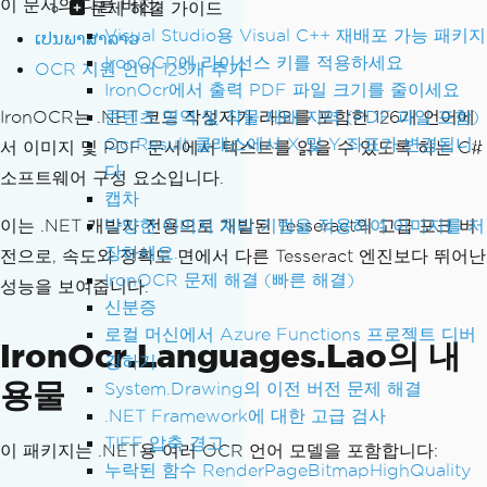
이 문서의 다른 버전:
문제 해결 가이드
Visual Studio용 Visual C++ 재배포 가능 패키지
ເປນພາສາລາວ
IronOCR에 라이선스 키를 적용하세요
OCR 지원 언어 125개 추가
IronOcr에서 출력 PDF 파일 크기를 줄이세요
IronOCR는 .NET 코드 작성자가 라오를 포함한 126개 언어에
콘텐츠 영역 및 작물 재배 지역 (PDF 파일 포함)
OcrResult 클래스에서 X 및 Y 좌표가 변경됩니
서 이미지 및 PDF 문서에서 텍스트를 읽을 수 있도록 하는 C#
다.
소프트웨어 구성 요소입니다.
캡차
이는 .NET 개발자 전용으로 개발된 Tesseract의 고급 포크 버
다양한 이미지 처리 기법을 적용하여 이미지를 저
장하세요.
전으로, 속도와 정확도 면에서 다른 Tesseract 엔진보다 뛰어난
IronOCR 문제 해결 (빠른 해결)
성능을 보여줍니다.
신분증
로컬 머신에서 Azure Functions 프로젝트 디버
IronOcr.Languages.Lao의 내
깅하기
용물
System.Drawing의 이전 버전 문제 해결
.NET Framework에 대한 고급 검사
TIFF 압축 경고
이 패키지는 .NET용 여러 OCR 언어 모델을 포함합니다:
누락된 함수 RenderPageBitmapHighQuality