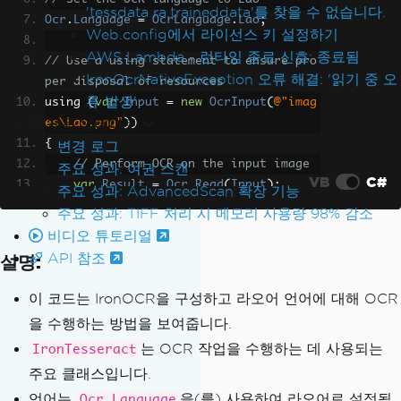
'tessdata ra.traineddata'를 찾을 수 없습니다.
Ocr
.
Language
=
OcrLanguage
.
Lao
;
Web.config에서 라이선스 키 설정하기
AWS Lambda - 런타임 종료 신호: 종료됨
// Use a using statement to ensure pro
IronOcrNativeException 오류 해결: '읽기 중 오
per disposal of resources
류 발생'
using 
(
var
Input
=
new
OcrInput
(
@"imag
제품 업데이트
es\Lao.png"
))
{
변경 로그
// Perform OCR on the input image
주요 성과: 여권 스캔
VB
C#
var
Result
=
Ocr
.
Read
(
Input
);
주요 성과: AdvancedScan 확장 기능
// Extract all text from the OCR r
주요 성과: TIFF 처리 시 메모리 사용량 98% 감소
esult
비디오 튜토리얼
var
AllText
=
Result
.
Text
;
API 참조
설명:
// Output the recognized text for 
이 코드는 IronOCR을 구성하고 라오어 언어에 대해 OCR
verification
을 수행하는 방법을 보여줍니다.
Console
.
WriteLine
(
AllText
);
는 OCR 작업을 수행하는 데 사용되는
IronTesseract
}
주요 클래스입니다.
언어는
을(를) 사용하여 라오어로 설정됩
Ocr.Language