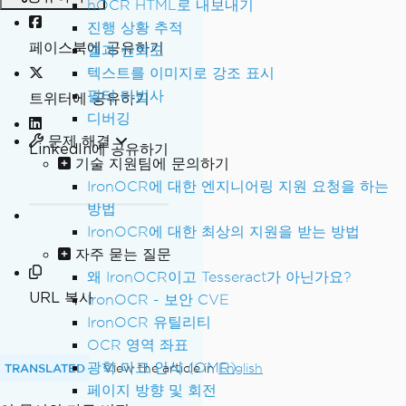
hOCR HTML로 내보내기
진행 상황 추적
페이스북에 공유하기
결과 신뢰도
텍스트를 이미지로 강조 표시
필터 마법사
트위터에 공유하기
디버깅
문제 해결
LinkedIn에 공유하기
기술 지원팀에 문의하기
IronOCR에 대한 엔지니어링 지원 요청을 하는
방법
IronOCR에 대한 최상의 지원을 받는 방법
자주 묻는 질문
왜 IronOCR이고 Tesseract가 아닌가요?
URL 복사
IronOCR - 보안 CVE
IronOCR 유틸리티
OCR 영역 좌표
광학 마크 인식 (OMR)
TRANSLATED
View the article in
English
페이지 방향 및 회전