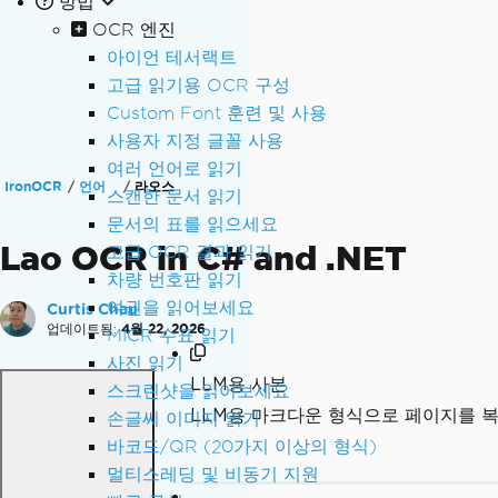
방법
OCR 엔진
아이언 테서랙트
고급 읽기용 OCR 구성
Custom Font 훈련 및 사용
사용자 지정 글꼴 사용
여러 언어로 읽기
IronOCR
언어
라오스
스캔한 문서 읽기
문서의 표를 읽으세요
Lao OCR in C# and .NET
고급 OCR 결과 읽기
차량 번호판 읽기
여권을 읽어보세요
Curtis Chau
업데이트됨:
4월 22, 2026
MICR 수표 읽기
사진 읽기
LLM용 사본
스크린샷을 읽어보세요
LLM용 마크다운 형식으로 페이지를 
손글씨 이미지 읽기
바코드/QR (20가지 이상의 형식)
멀티스레딩 및 비동기 지원