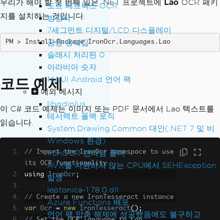
우리가 해야 할 첫 번째 일은 .NET 프로젝트에
Lao
OCR 패키
도트 매트릭스 OCR
지를 설치하는 것입니다.
방정식
7세그먼트 디지털/LCD 디스플레이
금융 용어집
Install-Package IronOcr.Languages.Lao
슬래시 처리된 0
아라비아 숫자
코드 예제
MAUI Android 언어 팩
예외 메시지
libgdiplus
이 C# 코드 예제는 이미지 또는 PDF 문서에서 Lao 텍스트를
테서랙트 폴백 로직
읽습니다.
System.Drawing.Common 대안(.NET 7 및 비
Windows 환경)
// Import the IronOcr namespace to use 
IronOCR 런타임 폴더
its OCR functionality
AVX를 지원하지 않는 CPU에서 SEHException
using 
IronOcr
;
발생
leptonica-1.78.0.dll
// Create a new IronTesseract instance
Azure Functions 배포
var
Ocr
=
new
IronTesseract
();
언어 팩 압축 해제에 성공했음에도 불구하고
// Set the OCR language to Lao