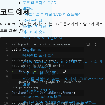
도트 매트릭스 OCR
방정식
코드 예제
7세그먼트 디지털/LCD 디스플레이
금융 용어집
이 C# 코드 예제는 이미지 또는 PDF 문서에서 프랑스어 텍스
슬래시 처리된 0
트를 읽습니다.
아라비아 숫자
MAUI Android 언어 팩
예외 메시지
// Import the IronOcr namespace
libgdiplus
using 
IronOcr
;
테서랙트 폴백 로직
// Create a new instance of IronTesser
System.Drawing.Common 대안(.NET 7 및 비
act, which is the OCR engine
Windows 환경)
var
Ocr
=
new
IronTesseract
();
IronOCR 런타임 폴더
AVX를 지원하지 않는 CPU에서 SEHException
// Specify the language to French for 
발생
OCR processing
leptonica-1.78.0.dll
Ocr
.
Language
=
OcrLanguage
.
French
;
Azure Functions 배포
언어 팩 압축 해제에 성공했음에도 불구하고
// Load the input image or PDF documen