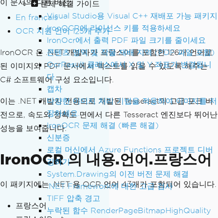
이 문서의 다른 버전:
문제 해결 가이드
Visual Studio용 Visual C++ 재배포 가능 패키지
En français
IronOCR에 라이선스 키를 적용하세요
OCR 지원 언어 125개 추가
IronOcr에서 출력 PDF 파일 크기를 줄이세요
IronOCR 은 .NET 개발자가 프랑스어를 포함한 126개 언어로
콘텐츠 영역 및 작물 재배 지역 (PDF 파일 포함)
OcrResult 클래스에서 X 및 Y 좌표가 변경됩니
된 이미지와 PDF 문서에서 텍스트를 읽을 수 있도록 해주는
다.
C# 소프트웨어 구성 요소입니다.
캡차
이는 .NET 개발자 전용으로 개발된 Tesseract의 고급 포크 버
다양한 이미지 처리 기법을 적용하여 이미지를 저
장하세요.
전으로, 속도와 정확도 면에서 다른 Tesseract 엔진보다 뛰어난
IronOCR 문제 해결 (빠른 해결)
성능을 보여줍니다.
신분증
로컬 머신에서 Azure Functions 프로젝트 디버
IronOCR 의 내용.언어.프랑스어
깅하기
System.Drawing의 이전 버전 문제 해결
이 패키지에는 .NET 용 OCR 언어 43개가 포함되어 있습니다.
.NET Framework에 대한 고급 검사
TIFF 압축 경고
프랑스어
누락된 함수 RenderPageBitmapHighQuality