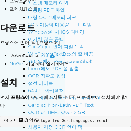
프랑스어Best
시스템 메모리 예외
프렌치패스트
대용량 PDF 파일
대량 OCR 메모리 피크
2GB 이상의 대용량 TIFF 파일
다운로드
Windows에서 iOS 디버깅
예기치 않은 공백
프랑스어 언어 팩
[프랑스어]
ClickOnce 언어 파일 누락
WinForms TextBox의 줄 바꿈
Download as
Zip
x86 앱에서 ReadScreenShot
NuGet
사용하여 설치하세요
Linux에서 PDF 폼 멈춤
OCR 정확도 향상
설치
점선 테이블
64비트 아키텍처
먼저
프랑스어
OCR 패키지를 .NET 프로젝트에 설치해야 합니
EnglishFast Hang on Large PDFs
Garbled Non-Latin PDF Text
다.
OCR of TIFFs Over 2 GB
언어 팩
Install-Package IronOcr.Languages.French
사용자 지정 OCR 언어 팩