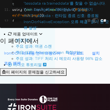
'tessdata ra.traineddata'를 찾을 수 없습니다.
t
Web.config에서 라이선스 키 설정하기
using 
(
var
Input
=
new
OcrInput
(
@"imag
AWS Lambda - 런타임 종료 신호: 종료됨
es\French.png"
))
VB
C#
{
IronOcrNativeException 오류 해결: '읽기 중 오
// Perform OCR and retrieve the re
류 발생'
sult
제품 업데이트
var
Result
=
Ocr
.
Read
(
Input
);
이 페이지에서
변경 로그
주요 성과: 여권 스캔
// Access the text from the OCR re
주요 성과: AdvancedScan 확장 기능
IronOCR 의 내용.언어.프랑스어
다운로드
설치
sult
주요 성과: TIFF 처리 시 메모리 사용량 98% 감소
var
AllText
=
Result
.
Text
;
코드 예제
비디오 튜토리얼
API 참조
이 페이지의 문제점을 신고하세요
// Output or further process `AllT
ext` as needed
}