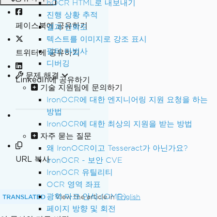
hOCR HTML로 내보내기
진행 상황 추적
페이스북에 공유하기
결과 신뢰도
텍스트를 이미지로 강조 표시
필터 마법사
트위터에 공유하기
디버깅
문제 해결
LinkedIn에 공유하기
기술 지원팀에 문의하기
IronOCR에 대한 엔지니어링 지원 요청을 하는
방법
IronOCR에 대한 최상의 지원을 받는 방법
자주 묻는 질문
왜 IronOCR이고 Tesseract가 아닌가요?
URL 복사
IronOCR - 보안 CVE
IronOCR 유틸리티
OCR 영역 좌표
광학 마크 인식 (OMR)
TRANSLATED
View the article in
English
페이지 방향 및 회전