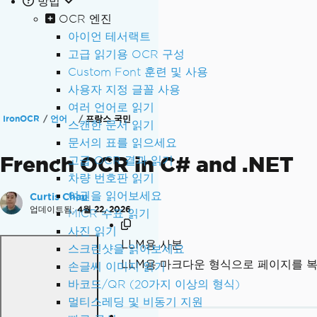
방법
OCR 엔진
아이언 테서랙트
고급 읽기용 OCR 구성
Custom Font 훈련 및 사용
사용자 지정 글꼴 사용
여러 언어로 읽기
IronOCR
언어
프랑스 국민
스캔한 문서 읽기
문서의 표를 읽으세요
French OCR in C# and .NET
고급 OCR 결과 읽기
차량 번호판 읽기
여권을 읽어보세요
Curtis Chau
업데이트됨:
4월 22, 2026
MICR 수표 읽기
사진 읽기
LLM용 사본
스크린샷을 읽어보세요
LLM용 마크다운 형식으로 페이지를 
손글씨 이미지 읽기
바코드/QR (20가지 이상의 형식)
멀티스레딩 및 비동기 지원