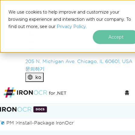
IRON
SOFTWARE
We use cookies to help improve and customize your
제품
browsing experience and interaction with our company. To
find out more, see our
기업
Privacy Policy.
솔루션
Accept
리소스
회사 소개
205 N. Michigan Ave. Chicago, IL 60601, USA
문의하기
ko
홈
푸터 콘텐츠로 바로가기
PM >
Install-Package IronOcr