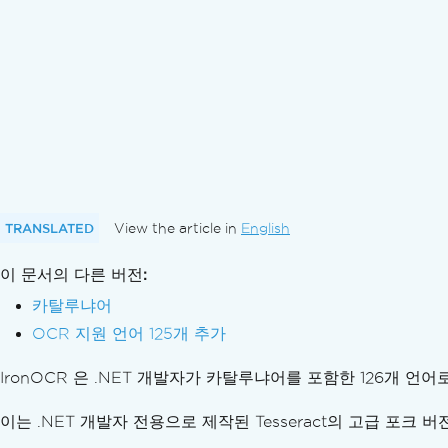
이미지의 OCR 영역
페이지 회전 감지
DPI 설정
OCR 결과
데이터 출력
검색 가능한 PDF
hOCR HTML로 내보내기
진행 상황 추적
결과 신뢰도
텍스트를 이미지로 강조 표시
TRANSLATED
View the article in
English
필터 마법사
이 문서의 다른 버전:
디버깅
문제 해결
카탈루냐어
기술 지원팀에 문의하기
OCR 지원 언어 125개 추가
IronOCR에 대한 엔지니어링 지원 요청을 하는 
IronOCR 은 .NET 개발자가 카탈루냐어를 포함한 126개 
IronOCR에 대한 최상의 지원을 받는 방법
자주 묻는 질문
이는 .NET 개발자 전용으로 제작된 Tesseract의 고급 포크 
왜 IronOCR이고 Tesseract가 아닌가요?