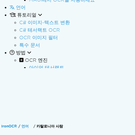
언어
튜토리얼
C# 이미지-텍스트 변환
C# 테서랙트 OCR
OCR 이미지 필터
특수 문서
방법
OCR 엔진
아이언 테서랙트
고급 읽기용 OCR 구성
Custom Font 훈련 및 사용
사용자 지정 글꼴 사용
여러 언어로 읽기
스캔한 문서 읽기
문서의 표를 읽으세요
고급 OCR 결과 읽기
IronOCR
언어
카탈로니아 사람
차량 번호판 읽기