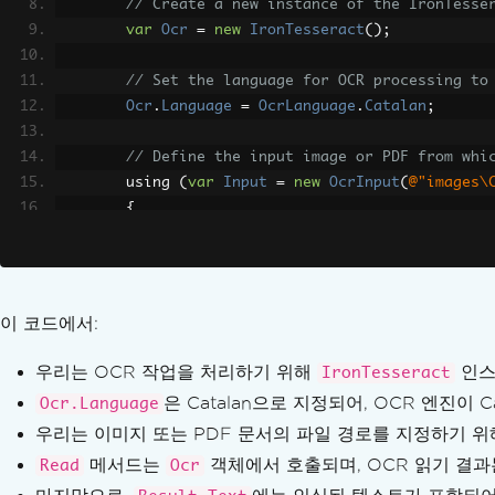
// Create a new instance of the IronTesse
언어 팩
var
Ocr
=
new
IronTesseract
();
사용자 지정 OCR 언어 팩
도트 매트릭스 OCR
// Set the language for OCR processing to
방정식
Ocr
.
Language
=
OcrLanguage
.
Catalan
;
7세그먼트 디지털/LCD 디스플레이
금융 용어집
// Define the input image or PDF from whi
슬래시 처리된 0
        using 
(
var
Input
=
new
OcrInput
(
@"images\
아라비아 숫자
{
MAUI Android 언어 팩
// Perform OCR reading on the input
예외 메시지
var
Result
=
Ocr
.
Read
(
Input
);
libgdiplus
// Retrieve all recognized text
테서랙트 폴백 로직
이 코드에서:
var
AllText
=
Result
.
Text
;
System.Drawing.Common 대안(.NET 7 및 비
IronOCR 런타임 폴더
우리는 OCR 작업을 처리하기 위해
인스
IronTesseract
// Output the recognized text
AVX를 지원하지 않는 CPU에서 SEHException
은 Catalan으로 지정되어, OCR 엔진이
Ocr.Language
Console
.
WriteLine
(
AllText
);
leptonica-1.78.0.dll
우리는 이미지 또는 PDF 문서의 파일 경로를 지정하기 
}
Azure Functions 배포
메서드는
}
객체에서 호출되며, OCR 읽기 결
Read
Ocr
언어 팩 압축 해제에 성공했음에도 불구하고 'tessdat
}