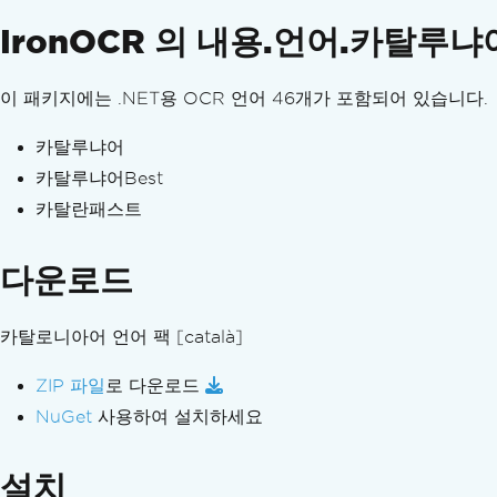
IronOCR - 보안 CVE
IronOCR 의 내용.언어.카탈루냐
IronOCR 유틸리티
OCR 영역 좌표
광학 마크 인식 (OMR)
이 패키지에는 .NET용 OCR 언어 46개가 포함되어 있습니다.
페이지 방향 및 회전
문제 해결 가이드
카탈루냐어
Visual Studio용 Visual C++ 재배포 가능 패키지
카탈루냐어Best
IronOCR에 라이선스 키를 적용하세요
카탈란패스트
IronOcr에서 출력 PDF 파일 크기를 줄이세요
콘텐츠 영역 및 작물 재배 지역 (PDF 파일 포함)
다운로드
OcrResult 클래스에서 X 및 Y 좌표가 변경됩니다
캡차
카탈로니아어 언어 팩
[català]
다양한 이미지 처리 기법을 적용하여 이미지를 저
IronOCR 문제 해결 (빠른 해결)
ZIP 파일
로 다운로드
신분증
NuGet
사용하여 설치하세요
로컬 머신에서 Azure Functions 프로젝트 디
System.Drawing의 이전 버전 문제 해결
설치
.NET Framework에 대한 고급 검사