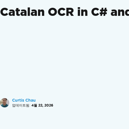
여권을 읽어보세요
Catalan OCR in C# an
MICR 수표 읽기
사진 읽기
스크린샷을 읽어보세요
손글씨 이미지 읽기
바코드/QR (20가지 이상의 형식)
멀티스레딩 및 비동기 지원
빠른 구성
OCR 입력
이미지(jpg, png, gif, tiff, bmp)
여러 페이지/프레임으로 구성된 TIFF 및 GIF 파
시스템.드로잉 객체
스트림
PDF
Curtis Chau
이미지 보정 필터
업데이트됨:
4월 22, 2026
이미지 방향 수정
이미지 색상 수정
컴퓨터 비전을 사용하여 텍스트를 찾습니다.