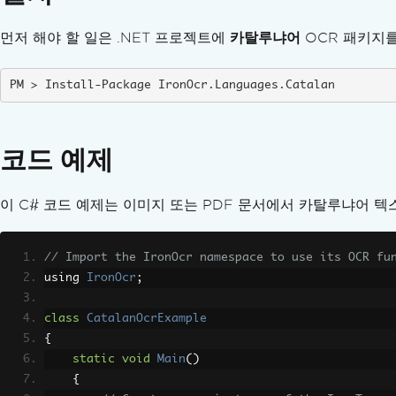
TIFF 압축 경고
누락된 함수 RenderPageBitmapHighQuality
먼저 해야 할 일은 .NET 프로젝트에
카탈루냐어
OCR 패키지를
시스템 메모리 예외
대용량 PDF 파일
Install-Package IronOcr.Languages.Catalan
대량 OCR 메모리 피크
2GB 이상의 대용량 TIFF 파일
Windows에서 iOS 디버깅
코드 예제
예기치 않은 공백
ClickOnce 언어 파일 누락
이 C# 코드 예제는 이미지 또는 PDF 문서에서 카탈루냐어 텍
WinForms TextBox의 줄 바꿈
x86 앱에서 ReadScreenShot
Linux에서 PDF 폼 멈춤
// Import the IronOcr namespace to use its OCR fu
OCR 정확도 향상
using 
IronOcr
;
점선 테이블
64비트 아키텍처
class
CatalanOcrExample
EnglishFast Hang on Large PDFs
{
Garbled Non-Latin PDF Text
static
void
Main
()
{
OCR of TIFFs Over 2 GB