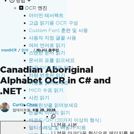
방법
OCR 엔진
아이언 테서랙트
고급 읽기용 OCR 구성
Custom Font 훈련 및 사용
사용자 지정 글꼴 사용
여러 언어로 읽기
IronOCR
언어
캐나다 원주민
스캔한 문서 읽기
문서의 표를 읽으세요
Canadian Aboriginal
고급 OCR 결과 읽기
차량 번호판 읽기
Alphabet OCR in C# and
여권을 읽어보세요
.NET
MICR 수표 읽기
사진 읽기
Curtis Chau
스크린샷을 읽어보세요
업데이트됨:
6월 28, 2026
손글씨 이미지 읽기
바코드/QR (20가지 이상의 형식)
LLM용 사본
멀티스레딩 및 비동기 지원
LLM용 마크다운 형식으로 페이지를 