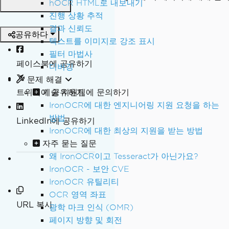
hOCR HTML로 내보내기
진행 상황 추적
결과 신뢰도
공유하다
텍스트를 이미지로 강조 표시
필터 마법사
페이스북에 공유하기
디버깅
문제 해결
트위터에 공유하기
기술 지원팀에 문의하기
IronOCR에 대한 엔지니어링 지원 요청을 하는
방법
LinkedIn에 공유하기
IronOCR에 대한 최상의 지원을 받는 방법
자주 묻는 질문
왜 IronOCR이고 Tesseract가 아닌가요?
IronOCR - 보안 CVE
IronOCR 유틸리티
OCR 영역 좌표
URL 복사
광학 마크 인식 (OMR)
페이지 방향 및 회전