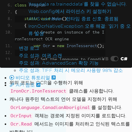
'tessdata ra.traineddata'를 찾을 수 없습니다.
class
Program
Web.config에서 라이선스 키 설정하기
{
AWS Lambda - 런타임 종료 신호: 종료됨
static
void
Main
()
IronOcrNativeException 오류 해결: '읽기 중 오
{
// Create an instance of the I
류 발생'
ronTesseract OCR engine
제품 업데이트
var
Ocr
=
new
IronTesseract
();
변경 로그
주요 성과: 여권 스캔
VB
C#
// Set the language to Canadia
주요 성과: AdvancedScan 확장 기능
n Aboriginal
주요 성과: TIFF 처리 시 메모리 사용량 98% 감소
Ocr
.
Language
=
OcrLanguage
.
Can
비디오 튜토리얼
adianAboriginal
;
위의 코드는 OCR을 수행하기 위해
API 참조
클래스를 사용합니다.
IronOcr.IronTesseract
// Provide the path to the ima
캐나다 원주민 텍스트의 언어 모델을 지정하기 위해
ge or PDF for OCR processing
를 설정합니다.
        using 
(
var
Input
=
new
OcrInpu
OcrLanguage.CanadianAboriginal
t
(
@"images\CanadianAboriginal.png"
))
객체는 경로에 지정된 이미지를 로드합니다.
OcrInput
{
메서드는 이미지를 처리하고 인식된 텍스트를
Ocr.Read
// Perform OCR on the inpu