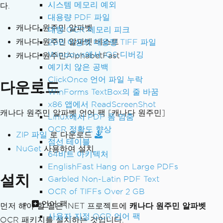
시스템 메모리 예외
다.
대용량 PDF 파일
캐나다 원주민 알파벳
대량 OCR 메모리 피크
캐나다 원주민 알파벳 베스트
2GB 이상의 대용량 TIFF 파일
Windows에서 iOS 디버깅
캐나다 원주민AlphabetFast
예기치 않은 공백
ClickOnce 언어 파일 누락
다운로드
WinForms TextBox의 줄 바꿈
x86 앱에서 ReadScreenShot
캐나다 원주민 알파벳 언어 팩
[캐나다 원주민]
Linux에서 PDF 폼 멈춤
OCR 정확도 향상
ZIP 파일
로 다운로드
점선 테이블
NuGet
사용하여 설치
64비트 아키텍처
EnglishFast Hang on Large PDFs
설치
Garbled Non-Latin PDF Text
OCR of TIFFs Over 2 GB
언어 팩
먼저 해야 할 일은 .NET 프로젝트에
캐나다 원주민 알파벳
사용자 지정 OCR 언어 팩
OCR 패키지를 설치하는 것입니다.