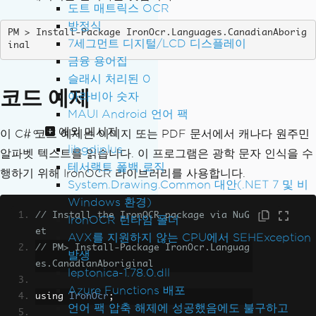
도트 매트릭스 OCR
방정식
Install-Package IronOcr.Languages.CanadianAborig
7세그먼트 디지털/LCD 디스플레이
inal
금융 용어집
슬래시 처리된 0
코드 예제
아라비아 숫자
MAUI Android 언어 팩
예외 메시지
이 C# 코드 예제는 이미지 또는 PDF 문서에서 캐나다 원주민
libgdiplus
알파벳 텍스트를 읽습니다. 이 프로그램은 광학 문자 인식을 수
테서랙트 폴백 로직
행하기 위해 IronOCR 라이브러리를 사용합니다.
System.Drawing.Common 대안(.NET 7 및 비
Windows 환경)
// Install the IronOCR package via NuG
IronOCR 런타임 폴더
et
AVX를 지원하지 않는 CPU에서 SEHException
// PM> Install-Package IronOcr.Languag
발생
es.CanadianAboriginal
leptonica-1.78.0.dll
Azure Functions 배포
using 
IronOcr
;
언어 팩 압축 해제에 성공했음에도 불구하고