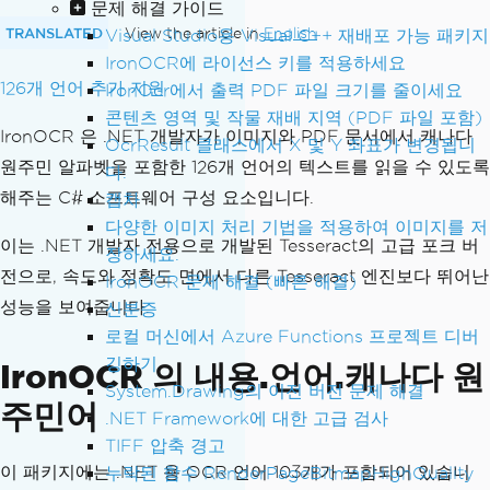
문제 해결 가이드
TRANSLATED
View the article in
English
Visual Studio용 Visual C++ 재배포 가능 패키지
IronOCR에 라이선스 키를 적용하세요
126개 언어 추가 지원
IronOcr에서 출력 PDF 파일 크기를 줄이세요
콘텐츠 영역 및 작물 재배 지역 (PDF 파일 포함)
IronOCR 은 .NET 개발자가 이미지와 PDF 문서에서 캐나다
OcrResult 클래스에서 X 및 Y 좌표가 변경됩니
원주민 알파벳을 포함한 126개 언어의 텍스트를 읽을 수 있도록
다.
해주는 C# 소프트웨어 구성 요소입니다.
캡차
다양한 이미지 처리 기법을 적용하여 이미지를 저
이는 .NET 개발자 전용으로 개발된 Tesseract의 고급 포크 버
장하세요.
전으로, 속도와 정확도 면에서 다른 Tesseract 엔진보다 뛰어난
IronOCR 문제 해결 (빠른 해결)
성능을 보여줍니다.
신분증
로컬 머신에서 Azure Functions 프로젝트 디버
깅하기
IronOCR 의 내용.언어.캐나다 원
System.Drawing의 이전 버전 문제 해결
주민어
.NET Framework에 대한 고급 검사
TIFF 압축 경고
이 패키지에는 .NET 용 OCR 언어 103개가 포함되어 있습니
누락된 함수 RenderPageBitmapHighQuality