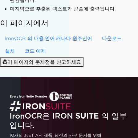
반환합니다.
t file
마지막으로 추출된 텍스트가 콘솔에 출력됩니다.
var
Result
=
Ocr
.
Read
(
Inpu
t
);
이 페이지에서
// Extract all recognized 
IronOCR 의 내용.언어.캐나다 원주민어
text
다운로드
var
AllText
=
Result
.
Text
;
설치
코드 예제
// Output the recognized t
이 페이지의 문제점을 신고하세요
ext
Console
.
WriteLine
(
AllTex
t
);
}
}
}
IronOCR은 IRON
SUITE
의 일부
입니다.
10개의 .NET API 제품
, 당신의 사무 문서를 위해