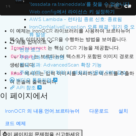
ton
;
'tessdata ra.traineddata'를 찾을 수 없습니다.
VB
C#
Web.config에서 라이선스 키 설정하기
// Read text from a Breton ima
AWS Lambda - 런타임 종료 신호: 종료됨
ge or PDF document
IronOcrNativeException 오류 해결: '읽기 중 오
        using 
(
var
Input
=
new
OcrInpu
이 예제는 IronOCR 라이브러리를 사용하여 브르타뉴어
류 발생'
t
(
@"images\Breton.png"
))
텍스트 이미지에 OCR을 수행하는 방법을 보여줍니다.
제품 업데이트
{
는 핵심 OCR 기능을 제공합니다.
IronTesseract
변경 로그
// Perform OCR on the inpu
는 브르타뉴어 텍스트가 포함된 이미지 경로로
t
OcrInput
주요 성과: 여권 스캔
var
Result
=
Ocr
.
Read
(
Inpu
생성됩니다.
주요 성과: AdvancedScan 확장 기능
t
);
주요 성과: TIFF 처리 시 메모리 사용량 98% 감소
메서드는 입력 이미지를 처리하고 텍스트를 추출하
Read
비디오 튜토리얼
여 콘솔에 출력합니다.
// Extract text from the O
API 참조
CR result
이 페이지에서
var
AllText
=
Result
.
Text
;
IronOCR 의 내용.언어.브르타뉴어
다운로드
설치
// Output the extracted te
xt
코드 예제
Console
.
WriteLine
(
AllTex
t
);
이 페이지의 문제점을 신고하세요