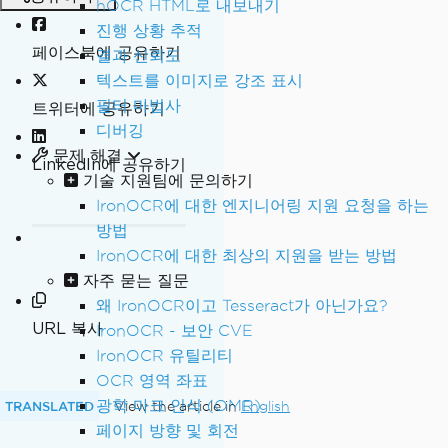
hOCR HTML로 내보내기
진행 상황 추적
페이스북에 공유하기
결과 신뢰도
텍스트를 이미지로 강조 표시
필터 마법사
트위터에 공유하기
디버깅
문제 해결
LinkedIn에 공유하기
기술 지원팀에 문의하기
IronOCR에 대한 엔지니어링 지원 요청을 하는
방법
IronOCR에 대한 최상의 지원을 받는 방법
자주 묻는 질문
왜 IronOCR이고 Tesseract가 아닌가요?
URL 복사
IronOCR - 보안 CVE
IronOCR 유틸리티
OCR 영역 좌표
광학 마크 인식 (OMR)
TRANSLATED
View the article in
English
페이지 방향 및 회전