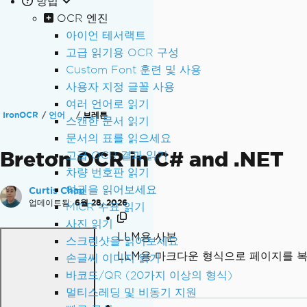
방법
OCR 엔진
아이언 테서랙트
고급 읽기용 OCR 구성
Custom Font 훈련 및 사용
사용자 지정 글꼴 사용
여러 언어로 읽기
IronOCR
언어
브레튼
스캔한 문서 읽기
문서의 표를 읽으세요
Breton OCR in C# and .NET
고급 OCR 결과 읽기
차량 번호판 읽기
여권을 읽어보세요
Curtis Chau
업데이트됨:
6월 28, 2026
MICR 수표 읽기
사진 읽기
LLM용 사본
스크린샷을 읽어보세요
LLM용 마크다운 형식으로 페이지를 
손글씨 이미지 읽기
바코드/QR (20가지 이상의 형식)
멀티스레딩 및 비동기 지원