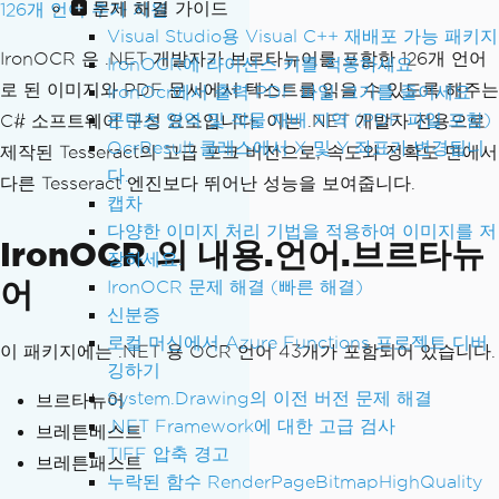
문제 해결 가이드
126개 언어 추가 지원
Visual Studio용 Visual C++ 재배포 가능 패키지
IronOCR 은 .NET 개발자가 브르타뉴어를 포함한 126개 언어
IronOCR에 라이선스 키를 적용하세요
로 된 이미지와 PDF 문서에서 텍스트를 읽을 수 있도록 해주는
IronOcr에서 출력 PDF 파일 크기를 줄이세요
콘텐츠 영역 및 작물 재배 지역 (PDF 파일 포함)
C# 소프트웨어 구성 요소입니다. 이는 .NET 개발자 전용으로
OcrResult 클래스에서 X 및 Y 좌표가 변경됩니
제작된 Tesseract의 고급 포크 버전으로, 속도와 정확도 면에서
다.
다른 Tesseract 엔진보다 뛰어난 성능을 보여줍니다.
캡차
다양한 이미지 처리 기법을 적용하여 이미지를 저
IronOCR 의 내용.언어.브르타뉴
장하세요.
어
IronOCR 문제 해결 (빠른 해결)
신분증
로컬 머신에서 Azure Functions 프로젝트 디버
이 패키지에는 .NET 용 OCR 언어 43개가 포함되어 있습니다.
깅하기
System.Drawing의 이전 버전 문제 해결
브르타뉴어
.NET Framework에 대한 고급 검사
브레튼베스트
TIFF 압축 경고
브레튼패스트
누락된 함수 RenderPageBitmapHighQuality