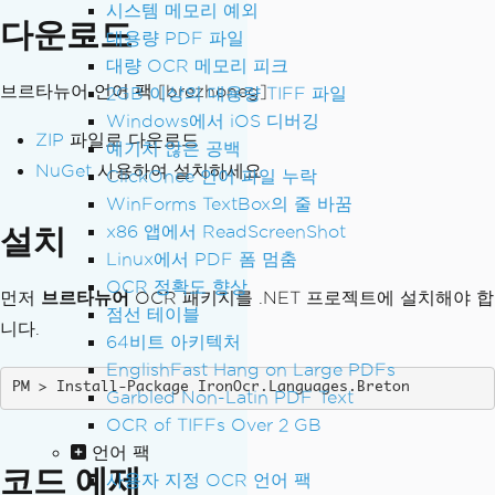
시스템 메모리 예외
다운로드
대용량 PDF 파일
대량 OCR 메모리 피크
브르타뉴어 언어 팩 [brezhoneg]
2GB 이상의 대용량 TIFF 파일
Windows에서 iOS 디버깅
ZIP
파일로 다운로드
예기치 않은 공백
NuGet
사용하여 설치하세요
ClickOnce 언어 파일 누락
WinForms TextBox의 줄 바꿈
설치
x86 앱에서 ReadScreenShot
Linux에서 PDF 폼 멈춤
OCR 정확도 향상
먼저
브르타뉴어
OCR 패키지를 .NET 프로젝트에 설치해야 합
점선 테이블
니다.
64비트 아키텍처
EnglishFast Hang on Large PDFs
Install-Package IronOcr.Languages.Breton
Garbled Non-Latin PDF Text
OCR of TIFFs Over 2 GB
언어 팩
코드 예제
사용자 지정 OCR 언어 팩