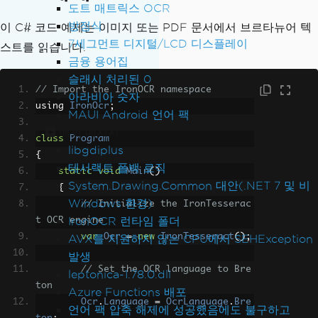
도트 매트릭스 OCR
방정식
이 C# 코드 예제는 이미지 또는 PDF 문서에서 브르타뉴어 텍
7세그먼트 디지털/LCD 디스플레이
스트를 읽습니다.
금융 용어집
슬래시 처리된 0
// Import the IronOCR namespace
아라비아 숫자
using 
IronOcr
;
MAUI Android 언어 팩
예외 메시지
class
Program
libgdiplus
{
테서랙트 폴백 로직
static
void
Main
()
System.Drawing.Common 대안(.NET 7 및 비
{
Windows 환경)
// Initialize the IronTesserac
IronOCR 런타임 폴더
t OCR engine
var
Ocr
=
new
IronTesseract
();
AVX를 지원하지 않는 CPU에서 SEHException
발생
// Set the OCR language to Bre
leptonica-1.78.0.dll
ton
Azure Functions 배포
Ocr
.
Language
=
OcrLanguage
.
Bre
언어 팩 압축 해제에 성공했음에도 불구하고