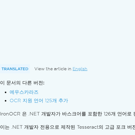
이미지의 OCR 영역
페이지 회전 감지
DPI 설정
OCR 결과
데이터 출력
검색 가능한 PDF
hOCR HTML로 내보내기
진행 상황 추적
결과 신뢰도
텍스트를 이미지로 강조 표시
TRANSLATED
View the article in
English
필터 마법사
이 문서의 다른 버전:
디버깅
문제 해결
에우스카라즈
기술 지원팀에 문의하기
OCR 지원 언어 125개 추가
IronOCR에 대한 엔지니어링 지원 요청을 하는 
IronOCR 은 .NET 개발자가 바스크어를 포함한 126개 언
IronOCR에 대한 최상의 지원을 받는 방법
자주 묻는 질문
이는 .NET 개발자 전용으로 제작된 Tesseract의 고급 포크 
왜 IronOCR이고 Tesseract가 아닌가요?