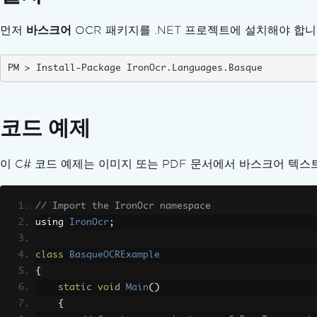
TIFF 압축 경고
누락된 함수 RenderPageBitmapHighQuality
먼저
바스크어
OCR 패키지를 .NET 프로젝트에 설치해야 합니
시스템 메모리 예외
대용량 PDF 파일
Install-Package IronOcr.Languages.Basque
대량 OCR 메모리 피크
2GB 이상의 대용량 TIFF 파일
Windows에서 iOS 디버깅
코드 예제
예기치 않은 공백
ClickOnce 언어 파일 누락
이 C# 코드 예제는 이미지 또는 PDF 문서에서 바스크어 텍스
WinForms TextBox의 줄 바꿈
x86 앱에서 ReadScreenShot
Linux에서 PDF 폼 멈춤
// Import the IronOcr namespace
OCR 정확도 향상
using 
IronOcr
;
점선 테이블
64비트 아키텍처
class
BasqueOCRExample
EnglishFast Hang on Large PDFs
{
Garbled Non-Latin PDF Text
static
void
Main
()
{
OCR of TIFFs Over 2 GB