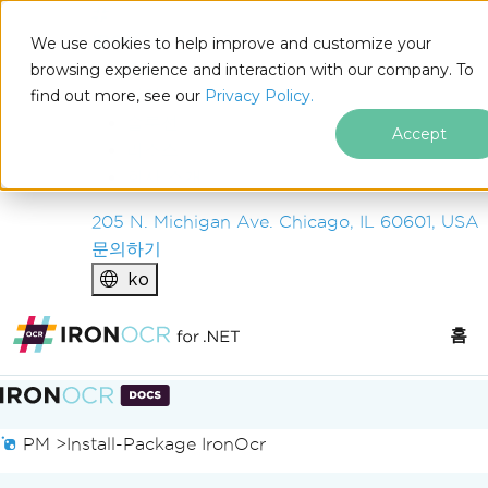
IRON
SOFTWARE
We use cookies to help improve and customize your
제품
browsing experience and interaction with our company. To
find out more, see our
기업
Privacy Policy.
솔루션
Accept
리소스
회사 소개
205 N. Michigan Ave. Chicago, IL 60601, USA
문의하기
ko
홈
푸터 콘텐츠로 바로가기
PM >
Install-Package IronOcr