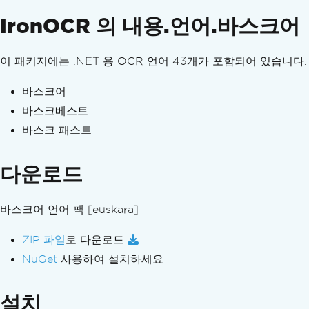
IronOCR - 보안 CVE
IronOCR 의 내용.언어.바스크어
IronOCR 유틸리티
OCR 영역 좌표
광학 마크 인식 (OMR)
이 패키지에는 .NET 용 OCR 언어 43개가 포함되어 있습니다.
페이지 방향 및 회전
문제 해결 가이드
바스크어
Visual Studio용 Visual C++ 재배포 가능 패키지
바스크베스트
IronOCR에 라이선스 키를 적용하세요
바스크 패스트
IronOcr에서 출력 PDF 파일 크기를 줄이세요
콘텐츠 영역 및 작물 재배 지역 (PDF 파일 포함)
다운로드
OcrResult 클래스에서 X 및 Y 좌표가 변경됩니다
캡차
바스크어 언어 팩
[euskara]
다양한 이미지 처리 기법을 적용하여 이미지를 저
IronOCR 문제 해결 (빠른 해결)
ZIP 파일
로 다운로드
신분증
NuGet
사용하여 설치하세요
로컬 머신에서 Azure Functions 프로젝트 디
System.Drawing의 이전 버전 문제 해결
설치
.NET Framework에 대한 고급 검사