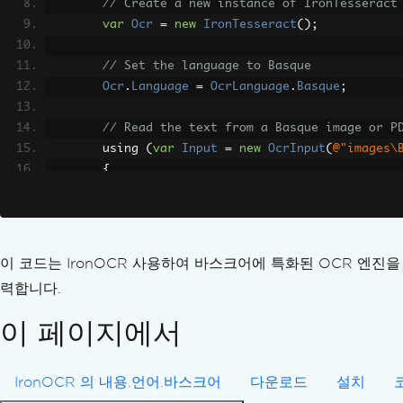
// Create a new instance of IronTesseract
언어 팩
var
Ocr
=
new
IronTesseract
();
사용자 지정 OCR 언어 팩
도트 매트릭스 OCR
// Set the language to Basque
방정식
Ocr
.
Language
=
OcrLanguage
.
Basque
;
7세그먼트 디지털/LCD 디스플레이
금융 용어집
// Read the text from a Basque image or P
슬래시 처리된 0
        using 
(
var
Input
=
new
OcrInput
(
@"images\
아라비아 숫자
{
MAUI Android 언어 팩
// Perform OCR to get the result
예외 메시지
var
Result
=
Ocr
.
Read
(
Input
);
libgdiplus
// Extract all text from the OCR resu
테서랙트 폴백 로직
이 코드는 IronOCR 사용하여 바스크어에 특화된 OCR 엔진
var
AllText
=
Result
.
Text
;
System.Drawing.Common 대안(.NET 7 및 비
력합니다.
IronOCR 런타임 폴더
// Output the extracted text
AVX를 지원하지 않는 CPU에서 SEHException
이 페이지에서
System
.
Console
.
WriteLine
(
AllText
);
leptonica-1.78.0.dll
}
Azure Functions 배포
}
IronOCR 의 내용.언어.바스크어
다운로드
설치
언어 팩 압축 해제에 성공했음에도 불구하고 'tessdat
}