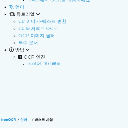
언어
튜토리얼
C# 이미지-텍스트 변환
C# 테서랙트 OCR
OCR 이미지 필터
특수 문서
방법
OCR 엔진
아이언 테서랙트
고급 읽기용 OCR 구성
Custom Font 훈련 및 사용
사용자 지정 글꼴 사용
여러 언어로 읽기
스캔한 문서 읽기
문서의 표를 읽으세요
고급 OCR 결과 읽기
IronOCR
언어
바스크 사람
차량 번호판 읽기