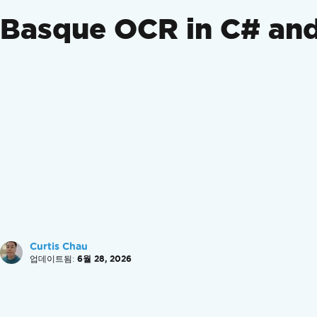
여권을 읽어보세요
Basque OCR in C# an
MICR 수표 읽기
사진 읽기
스크린샷을 읽어보세요
손글씨 이미지 읽기
바코드/QR (20가지 이상의 형식)
멀티스레딩 및 비동기 지원
빠른 구성
OCR 입력
이미지(jpg, png, gif, tiff, bmp)
여러 페이지/프레임으로 구성된 TIFF 및 GIF 파
시스템.드로잉 객체
스트림
PDF
Curtis Chau
이미지 보정 필터
업데이트됨:
6월 28, 2026
이미지 방향 수정
이미지 색상 수정
컴퓨터 비전을 사용하여 텍스트를 찾습니다.