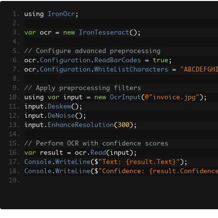
using 
IronOcr
;
var
 ocr 
=
new
IronTesseract
();
// Configure advanced preprocessing
ocr
.
Configuration
.
ReadBarCodes
=
true
;
ocr
.
Configuration
.
WhiteListCharacters
=
"ABCDEFGH
// Apply preprocessing filters
using 
var
 input 
=
new
OcrInput
(
@"invoice.jpg"
);
input
.
Deskew
();
input
.
DeNoise
();
input
.
EnhanceResolution
(
300
);
// Perform OCR with confidence scores
var
 result 
=
 ocr
.
Read
(
input
);
Console
.
WriteLine
(
$
"Text: {result.Text}"
);
Console
.
WriteLine
(
$
"Confidence: {result.Confidenc
// Export as searchable PDF
result
.
SaveAsSearchablePdf
(
"searchable-invoice.pd