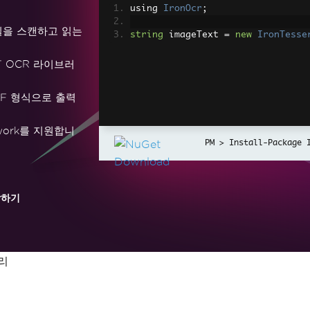
using 
IronOcr
;
일을 스캔하고 읽는
string
 imageText 
=
new
IronTesse
T OCR 라이브러
DF 형식으로 출력
ramework를 지원합니
Install-Package 
작하기
리