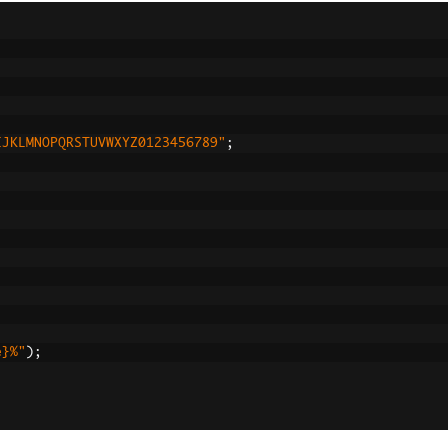
IJKLMNOPQRSTUVWXYZ0123456789"
;
e}%"
);
f"
);