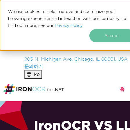
IRON
SOFTWARE
We use cookies to help improve and customize your
제품
browsing experience and interaction with our company. To
find out more, see our
기업
Privacy Policy.
솔루션
Accept
리소스
회사 소개
205 N. Michigan Ave. Chicago, IL 60601, USA
문의하기
ko
홈
IronOCR VS L