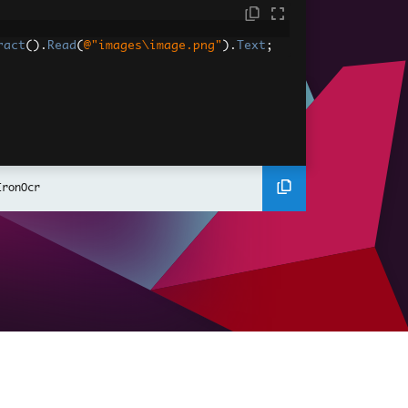
ract
().
Read
(
@"images\image.png"
).
Text
;
IronOcr