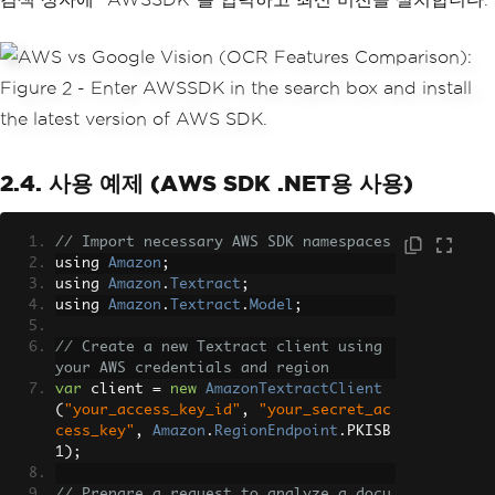
2.4. 사용 예제 (AWS SDK .NET용 사용)
// Import necessary AWS SDK namespaces
using 
Amazon
;
using 
Amazon
.
Textract
;
using 
Amazon
.
Textract
.
Model
;
// Create a new Textract client using 
your AWS credentials and region
var
 client 
=
new
AmazonTextractClient
(
"your_access_key_id"
,
"your_secret_ac
cess_key"
,
Amazon
.
RegionEndpoint
.
PKISB
1
);
// Prepare a request to analyze a docu