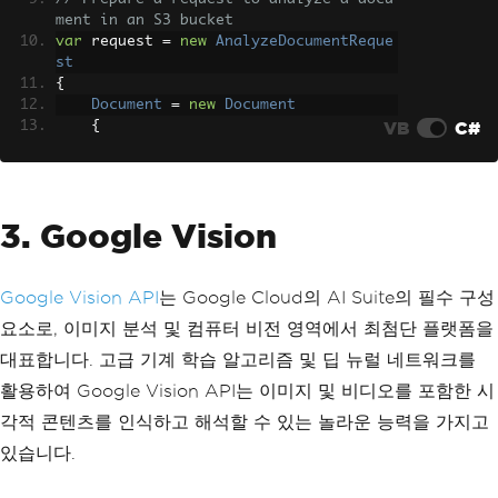
ment in an S3 bucket
var
 request 
=
new
AnalyzeDocumentReque
st
{
Document
=
new
Document
VB
C#
{
        S3Object 
=
new
 S3Object
{
Bucket
=
"your-bucket-nam
e"
,
3. Google Vision
Name
=
"your-document-key"
}
},
Google Vision API
FeatureTypes
는 Google Cloud의 AI Suite의 필수 구성
=
new
List
<string>
{
"FORMS"
,
"TABLES"
}
요소로, 이미지 분석 및 컴퓨터 비전 영역에서 최첨단 플랫폼을
};
대표합니다. 고급 기계 학습 알고리즘 및 딥 뉴럴 네트워크를
// Call the AnalyzeDocumentAsync metho
활용하여 Google Vision API는 이미지 및 비디오를 포함한 시
d to asynchronously analyze the docume
각적 콘텐츠를 인식하고 해석할 수 있는 놀라운 능력을 가지고
nt
var
 response 
=
await
 client
.
AnalyzeDoc
있습니다.
umentAsync
(
request
);