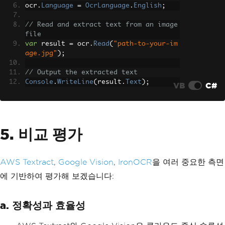
ocr
.
Language
=
OcrLanguage
.
English
;
// Read and extract text from an image 
file
var
 result 
=
 ocr
.
Read
(
"path-to-your-im
age.jpg"
);
// Output the extracted text
Console
.
WriteLine
(
result
.
Text
);
VB
C#
5. 비교 평가
AWS Textract
,
Google Vision
,
IronOCR
을 여러 중요한 측면
에 기반하여 평가해 보겠습니다:
a. 정확성과 효율성