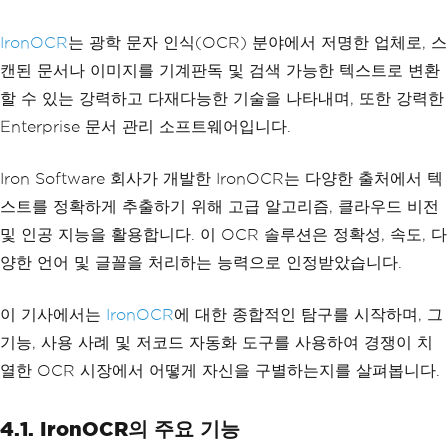
// Perform text detection on the image
var
 response 
=
 client
.
DetectText
(
imag
IronOCR
e
);
는 광학 문자 인식(OCR) 분야에서 저명한 업체로, 스
캔된 문서나 이미지를 기계판독 및 검색 가능한 텍스트로 변환
// Output the detected text descriptio
할 수 있는 강력하고 다재다능한 기술을 나타내며, 또한 강력한
ns
foreach
(
var
 annotation 
in
 response
)
Enterprise 문서 관리 소프트웨어입니다.
{
Console
.
WriteLine
(
annotation
.
Descr
iption
);
Iron Software 회사가 개발한 IronOCR는 다양한 출처에서 텍
}
스트를 정확하게 추출하기 위해 고급 알고리즘, 클라우드 비전
및 인공 지능을 활용합니다. 이 OCR 솔루션은 정확성, 속도, 다
양한 언어 및 글꼴을 처리하는 능력으로 인정받았습니다.
이 기사에서는
IronOCR
에 대한 종합적인 탐구를 시작하며, 그
기능, 사용 사례 및 저코드 자동화 도구를 사용하여 경쟁이 치
열한 OCR 시장에서 어떻게 자신을 구별하는지를 살펴봅니다.
4.1. IronOCR의 주요 기능