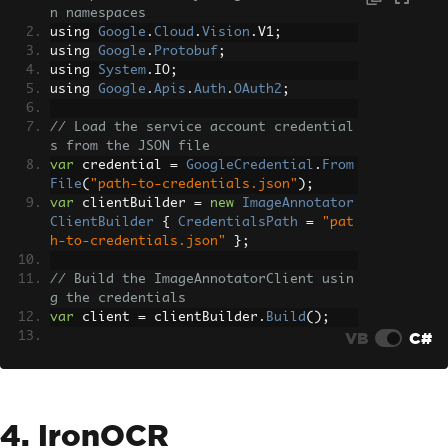
n namespaces
using 
Google
.
Cloud
.
Vision
.
V1
;
using 
Google
.
Protobuf
;
using 
System
.
IO
;
using 
Google
.
Apis
.
Auth
.
OAuth2
;
// Load the service account credential
s from the JSON file
var
 credential 
=
GoogleCredential
.
From
File
(
"path-to-credentials.json"
);
var
 clientBuilder 
=
new
ImageAnnotator
ClientBuilder
{
CredentialsPath
=
"pat
h-to-credentials.json"
};
// Build the ImageAnnotatorClient usin
g the credentials
var
 client 
=
 clientBuilder
.
Build
();
VB
C#
// Load an image file for text detecti
on
var
 image 
=
Image
.
FromFile
(
"path-to-yo
ur-image.jpg"
);
4. IronOCR