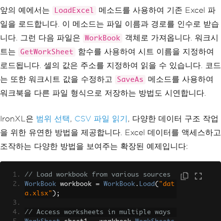
le formats
앞의 예에서는
메소드를 사용하여 기존 Excel 파
LoadExcel
        workbook
.
SaveAs
(
"export.xls
일을 로드합니다. 이 메소드는 파일 이름과 경로를 인수로 받습
x"
);
니다. 그런 다음 파일은
// Or save as XLS
객체로 가져옵니다. 워크시
WorkBook
        workbook
.
SaveAs
(
"export.xls"
);
트는
함수를 사용하여 시트 이름을 지정하여
GetWorkSheet
// Or save the specific worksh
로드됩니다. 셀의 값은 주소를 지정하여 읽을 수 있습니다. 코드
eet as an XLS file
        workbook
.
WorkSheets
[
0
].
SaveAs
는 또한 워크시트 값을 수정하고
메소드를 사용하여
SaveAs
(
"export.xls"
);
워크북을 다른 파일 형식으로 저장하는 방법도 시연합니다.
}
}
IronXL은
범위 선택
,
CSV 파일 읽기
, 다양한 데이터 구조 작업
을 위한 유연한 방법을 제공합니다. Excel 데이터를 액세스하고
조작하는 다양한 방법을 보여주는 확장된 예제입니다:
// Load workbook from various sources
WorkBook
 workbook 
=
WorkBook
.
Load
(
"dat
a.xlsx"
);
// Access worksheets in multiple ways