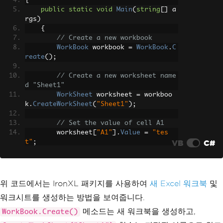
{
public
static
void
Main
(
string
[]
 a
rgs
)
{
// Create a new workbook
WorkBook
 workbook 
=
WorkBook
.
C
reate
();
// Create a new worksheet name
d "Sheet1"
WorkSheet
 worksheet 
=
 workboo
k
.
CreateWorkSheet
(
"Sheet1"
);
// Set the value of cell A1
        worksheet
[
"A1"
].
Value
=
"tes
VB
C#
t"
;
// Save the workbook to a file
        workbook
.
SaveAs
(
"sample1.xls
x"
);
위 코드에서는 IronXL 패키지를 사용하여
새 Excel 워크북
및
}
워크시트를 생성하는 방법을 보여줍니다.
}
메소드는 새 워크북을 생성하고,
WorkBook.Create()