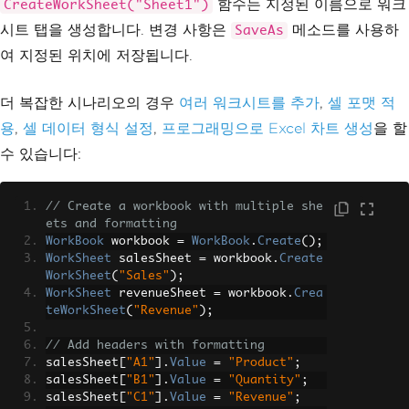
함수는 지정된 이름으로 워크
CreateWorkSheet("Sheet1")
시트 탭을 생성합니다. 변경 사항은
메소드를 사용하
SaveAs
여 지정된 위치에 저장됩니다.
더 복잡한 시나리오의 경우
여러 워크시트를 추가
,
셀 포맷 적
용
,
셀 데이터 형식 설정
,
프로그래밍으로 Excel 차트 생성
을 할
수 있습니다:
// Create a workbook with multiple she
ets and formatting
WorkBook
 workbook 
=
WorkBook
.
Create
();
WorkSheet
 salesSheet 
=
 workbook
.
Create
WorkSheet
(
"Sales"
);
WorkSheet
 revenueSheet 
=
 workbook
.
Crea
teWorkSheet
(
"Revenue"
);
// Add headers with formatting
salesSheet
[
"A1"
].
Value
=
"Product"
;
salesSheet
[
"B1"
].
Value
=
"Quantity"
;
salesSheet
[
"C1"
].
Value
=
"Revenue"
;