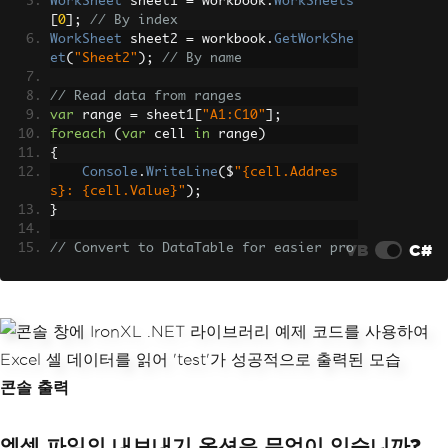
WorkSheet
 sheet1 
=
 workbook
.
WorkSheets
[
0
];
// By index
WorkSheet
 sheet2 
=
 workbook
.
GetWorkShe
et
(
"Sheet2"
);
// By name
// Read data from ranges
var
 range 
=
 sheet1
[
"A1:C10"
];
foreach
(
var
 cell 
in
 range
)
{
Console
.
WriteLine
(
$
"{cell.Addres
s}: {cell.Value}"
);
}
VB
C#
// Convert to DataTable for easier pro
cessing
DataTable
 dataTable 
=
 sheet1
.
ToDataTab
le
(
true
);
// Export to various formats
workbook
.
SaveAs
(
"output.csv"
);
// CSV 
format
콘솔 출력
workbook
.
SaveAsJson
(
"output.json"
);
// 
JSON format
workbook
.
SaveAsXml
(
"output.xml"
);
// X
엑셀 파일의 내보내기 옵션은 무엇이 있습니까?