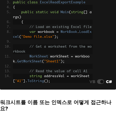
public
class
ExcelReadExportExample
{
public
static
void
Main
(
string
[]
 a
rgs
)
{
// Load an existing Excel file
var
 workbook 
=
WorkBook
.
LoadEx
cel
(
"Demo file.xlsx"
);
// Get a worksheet from the wo
rkbook
WorkSheet
 workSheet 
=
 workboo
k
.
GetWorkSheet
(
"Sheet1"
);
// Read the value of cell A1
string
 addressVal 
=
 workSheet
VB
C#
[
"A1"
].
ToString
();
Console
.
WriteLine
(
addressVal
);
// Modify the value of cell A2
워크시트를 이름 또는 인덱스로 어떻게 접근하나
        workSheet
[
"A2"
].
Value
=
"tes
t"
;
요?
// Save the workbook in multip