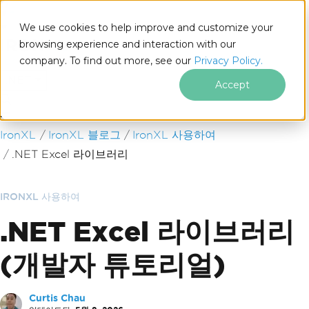
We use cookies to help improve and customize your
browsing experience and interaction with our
company. To find out more, see our
Privacy Policy.
for
.NET
Accept
푸터 콘텐츠로 바로가기
IronXL
IronXL 블로그
IronXL 사용하여
.NET Excel 라이브러리
IRONXL 사용하여
.NET Excel 라이브러리
(개발자 튜토리얼)
Curtis Chau