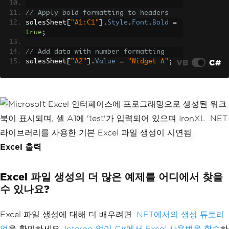
// Apply bold formatting to headers
salesSheet
[
"A1:C1"
].
Style
.
Font
.
Bold
=
true
;
// Add data with number formatting
VB
C#
salesSheet
[
"A2"
].
Value
=
"Widget A"
;
salesSheet
[
"B2"
].
Value
=
150
;
salesSheet
[
"C2"
].
Value
=
4500.00
;
salesSheet
[
"C2"
].
FormatString
=
"$#,##
0.00"
;
// Currency format
// Auto-size columns for better readab
ility
salesSheet
.
AutoSizeColumn
(
0
);
Excel 출력
salesSheet
.
AutoSizeColumn
(
1
);
salesSheet
.
AutoSizeColumn
(
2
);
Excel 파일 생성의 더 많은 예제를 어디에서 찾을
workbook
.
SaveAs
(
"sales_report.xlsx"
);
수 있나요?
Excel 파일 생성에 대해 더 배우려면
.NET에서의 생성 튜토리
얼
을 확인하세요.
Interop 없이 C#에서 Excel 사용법을 학습
하