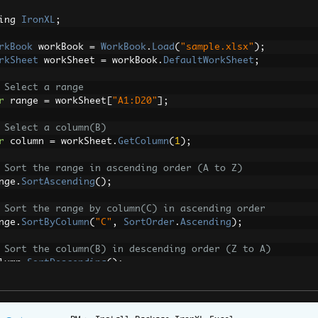
ing 
IronXL
;
rkBook
 workBook 
=
WorkBook
.
Load
(
"sample.xlsx"
);
rkSheet
 workSheet 
=
 workBook
.
DefaultWorkSheet
;
 Select a range
r
 range 
=
 workSheet
[
"A1:D20"
];
 Select a column(B)
r
 column 
=
 workSheet
.
GetColumn
(
1
);
 Sort the range in ascending order (A to Z)
nge
.
SortAscending
();
 Sort the range by column(C) in ascending order
nge
.
SortByColumn
(
"C"
,
SortOrder
.
Ascending
);
 Sort the column(B) in descending order (Z to A)
lumn
.
SortDescending
();
rkBook
.
SaveAs
(
"sortExcelRange.xlsx"
);