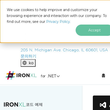
IRON
SOFTWARE
We use cookies to help improve and customize your
제품
browsing experience and interaction with our company. To
find out more, see our
기업
Privacy Policy.
솔루션
Accept
리소스
회사 소개
205 N. Michigan Ave. Chicago, IL 60601, USA
문의하기
ko
홈
.NET
for
푸터 콘텐츠로 바로가기
코드 예제