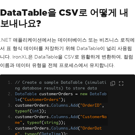
DataTable을 CSV로 어떻게 내
보내나요?
.NET 애플리케이션에서는 데이터베이스 또는 비즈니스 로직에
서 표 형식 데이터를 저장하기 위해 DataTable이 널리 사용됩
니다. IronXL은 DataTable을 CSV로 원활하게 변환하여, 컬럼
이름과 데이터 유형을 전체 프로세스에서 유지합니다.
// Create a sample DataTable (simulati
ng database results) to store data
DataTable
 customerOrders 
=
new
DataTab
le
(
"CustomerOrders"
);
customerOrders
.
Columns
.
Add
(
"OrderID"
,
typeof
(
int
));
customerOrders
.
Columns
.
Add
(
"CustomerNa
me"
,
typeof
(
string
));
customerOrders
.
Columns
.
Add
(
"OrderDat
e"
,
typeof
(
DateTime
));