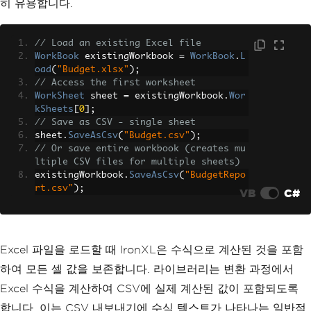
히 유용합니다.
// Load an existing Excel file
WorkBook
 existingWorkbook 
=
WorkBook
.
L
oad
(
"Budget.xlsx"
);
// Access the first worksheet
WorkSheet
 sheet 
=
 existingWorkbook
.
Wor
kSheets
[
0
];
// Save as CSV - single sheet
sheet
.
SaveAsCsv
(
"Budget.csv"
);
// Or save entire workbook (creates mu
ltiple CSV files for multiple sheets)
existingWorkbook
.
SaveAsCsv
(
"BudgetRepo
rt.csv"
);
VB
C#
Excel 파일을 로드할 때 IronXL은 수식으로 계산된 것을 포함
하여 모든 셀 값을 보존합니다. 라이브러리는 변환 과정에서
Excel 수식을 계산하여 CSV에 실제 계산된 값이 포함되도록
합니다. 이는 CSV 내보내기에 수식 텍스트가 나타나는 일반적