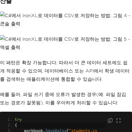
산출
            sheet
[
$
"C{i + 2}"
].
Value
=
students
[
i
].
Grade
;
}
// Save as CSV file
        workbook
.
SaveAsCsv
(
"students.c
sv"
);
Console
.
WriteLine
(
"students.cs
v file has been created successfull
y!"
);
}
}
이 패턴은 확장 가능합니다; 따라서 더 큰 데이터 세트에도 쉽
게 적응할 수 있으며, 데이터베이스 또는 API에서 학생 데이터
를 검색하는 애플리케이션에 통합할 수 있습니다.
예를 들어, 파일 쓰기 중에 오류가 발생한 경우(예: 파일 잠김
또는 경로가 잘못됨), 이를 우아하게 처리할 수 있습니다:
try
{
    workbook
.
SaveAsCsv
(
"students.cs