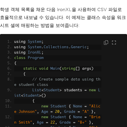
학생 객체 목록을 채운 다음 IronXL을 사용하여 CSV 파일로
효율적으로 내보낼 수 있습니다. 이 예제는 클래스 속성을 워크
시트 셀에 매핑하는 방법을 보여줍니다:
using 
System
;
using 
System
.
Collections
.
Generic
;
using 
IronXL
;
class
Program
{
static
void
Main
(
string
[]
 args
)
{
// Create sample data using th
e student class
List
<
Student
>
 students 
=
new
L
ist
<
Student
>()
{
new
Student
{
Name
=
"Alic
e Johnson"
,
Age
=
20
,
Grade
=
"A"
},
new
Student
{
Name
=
"Bria
n Smith"
,
Age
=
22
,
Grade
=
"B+"
},