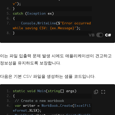
v"
);
}
catch
(
Exception
 ex
)
{
Console
.
WriteLine
(
$
"Error occurred 
while saving CSV: {ex.Message}"
);
}
VB
C#
이는 파일 입출력 문제 발생 시에도 애플리케이션이 견고하고
정보성을 유지하도록 보장합니다.
다음은 기본 CSV 파일을 생성하는 샘플 코드입니다.
static
void
Main
(
string
[]
 args
)
{
// Create a new workbook
var
 writer 
=
WorkBook
.
Create
(
ExcelFil
eFormat
.
XLSX
);