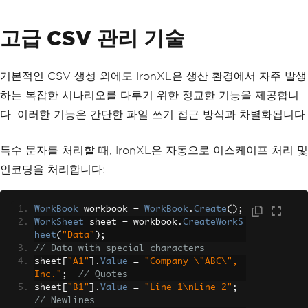
고급 CSV 관리 기술
기본적인 CSV 생성 외에도 IronXL은 생산 환경에서 자주 발생
하는 복잡한 시나리오를 다루기 위한 정교한 기능을 제공합니
다. 이러한 기능은 간단한 파일 쓰기 접근 방식과 차별화됩니다.
특수 문자를 처리할 때, IronXL은 자동으로 이스케이프 처리 및
인코딩을 처리합니다:
WorkBook
 workbook 
=
WorkBook
.
Create
();
WorkSheet
 sheet 
=
 workbook
.
CreateWorkS
heet
(
"Data"
);
// Data with special characters
sheet
[
"A1"
].
Value
=
"Company \"ABC\", 
Inc."
;
// Quotes
sheet
[
"B1"
].
Value
=
"Line 1\nLine 2"
;
// Newlines