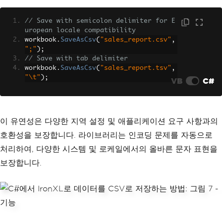
// Save with semicolon delimiter for E
uropean locale compatibility
workbook
.
SaveAsCsv
(
"sales_report.csv"
,
";"
);
// Save with tab delimiter
workbook
.
SaveAsCsv
(
"sales_report.tsv"
,
"\t"
);
VB
C#
이 유연성은 다양한 지역 설정 및 애플리케이션 요구 사항과의
호환성을 보장합니다. 라이브러리는 인코딩 문제를 자동으로
처리하여, 다양한 시스템 및 로케일에서의 올바른 문자 표현을
보장합니다.