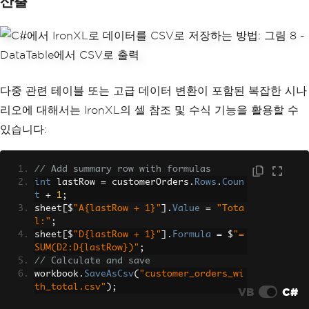
산출
}
// Add data rows
for
(
int
 row 
=
0
;
 row 
<
 customerOrder
s
.
Rows
.
Count
;
 row
++)
{
for
(
int
 col 
=
0
;
 col 
<
 customerOr
ders
.
Columns
.
Count
;
 col
++)
다중 관련 테이블 또는 고급 데이터 변환이 포함된 복잡한 시나
{
리오에 대해서는 IronXL의 셀 참조 및 수식 기능을 활용할 수
        sheet
.
SetCellValue
(
row 
+
1
,
 co
l
,
 customerOrders
.
Rows
[
row
][
col
]);
있습니다:
}
}
// Export to CSV
// Add summary row with formulas
workbook
.
SaveAsCsv
(
"customer_orders.cs
int
 lastRow 
=
 customerOrders
.
Rows
.
Coun
v"
);
t
+
1
;
sheet
[
$
"A{lastRow + 1}"
].
Value
=
"Tota
l:"
;
sheet
[
$
"D{lastRow + 1}"
].
Formula
=
 $
"=
SUM(D2:D{lastRow})"
;
// Calculate and save
workbook
.
SaveAsCsv
(
"customer_orders_wi
th_total.csv"
);
VB
C#