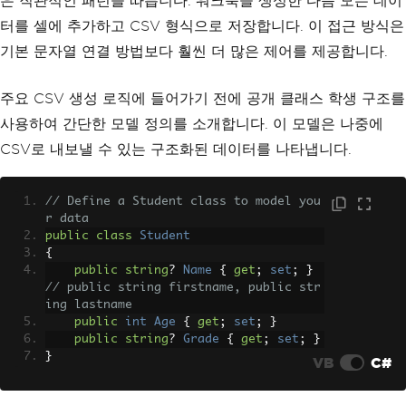
은 직관적인 패턴을 따릅니다. 워크북을 생성한 다음 모든 데이
터를 셀에 추가하고 CSV 형식으로 저장합니다. 이 접근 방식은
기본 문자열 연결 방법보다 훨씬 더 많은 제어를 제공합니다.
주요 CSV 생성 로직에 들어가기 전에 공개 클래스 학생 구조를
사용하여 간단한 모델 정의를 소개합니다. 이 모델은 나중에
CSV로 내보낼 수 있는 구조화된 데이터를 나타냅니다.
// Define a Student class to model you
r data
public
class
Student
{
public
string
?
Name
{
get
;
set
;
}
// public string firstname, public str
ing lastname
public
int
Age
{
get
;
set
;
}
public
string
?
Grade
{
get
;
set
;
}
}
VB
C#