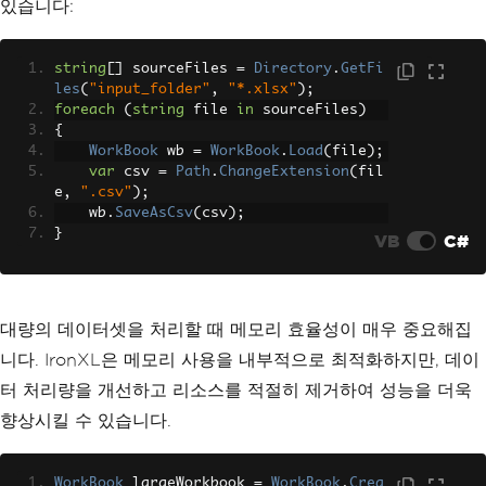
있습니다:
string
[]
 sourceFiles 
=
Directory
.
GetFi
les
(
"input_folder"
,
"*.xlsx"
);
foreach
(
string
 file 
in
 sourceFiles
)
{
WorkBook
 wb 
=
WorkBook
.
Load
(
file
);
var
 csv 
=
Path
.
ChangeExtension
(
fil
e
,
".csv"
);
    wb
.
SaveAsCsv
(
csv
);
}
VB
C#
대량의 데이터셋을 처리할 때 메모리 효율성이 매우 중요해집
니다. IronXL은 메모리 사용을 내부적으로 최적화하지만, 데이
터 처리량을 개선하고 리소스를 적절히 제거하여 성능을 더욱
향상시킬 수 있습니다.
WorkBook
 largeWorkbook 
=
WorkBook
.
Crea