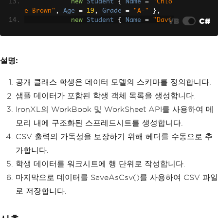
new
Student
{
Name
=
"Chlo
e Brown"
,
Age
=
19
,
Grade
=
"A-"
},
VB
C#
new
Student
{
Name
=
"Davi
d Clark"
,
Age
=
21
,
Grade
=
"B"
}
};
// Create a new workbook and w
orksheet
설명:
WorkBook
 workbook 
=
WorkBook
.
C
reate
(
ExcelFileFormat
.
XLSX
);
공개 클래스 학생은 데이터 모델의 스키마를 정의합니다.
WorkSheet
 sheet 
=
 workbook
.
Cre
ateWorkSheet
(
"Students"
);
샘플 데이터가 포함된 학생 객체 목록을 생성합니다.
// Add headers
IronXL의 WorkBook 및 WorkSheet API를 사용하여 메
        sheet
[
"A1"
].
Value
=
"Name"
;
모리 내에 구조화된 스프레드시트를 생성합니다.
        sheet
[
"B1"
].
Value
=
"Age"
;
        sheet
[
"C1"
].
Value
=
"Grade"
;
CSV 출력의 가독성을 보장하기 위해 헤더를 수동으로 추
// Add student data to the wor
가합니다.
ksheet
for
(
int
 i 
=
0
;
 i 
<
 students
.
C
학생 데이터를 워크시트에 행 단위로 작성합니다.
ount
;
 i
++)
마지막으로 데이터를 SaveAsCsv()를 사용하여 CSV 파일
{
            sheet
[
$
"A{i + 2}"
].
Value
=
로 저장합니다.
students
[
i
].
Name
;
            sheet
[
$
"B{i + 2}"
].
IntValu
e
=
 students
[
i
].
Age
;