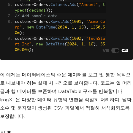
customerOrders
.
Columns
.
Add
(
"Amount"
,
t
ypeof
(
decimal
));
// Add sample data
customerOrders
.
Rows
.
Add
(
1001
,
"Acme Co
rp"
,
new
DateTime
(
2024
,
1
,
15
),
1250.5
0m
);
customerOrders
.
Rows
.
Add
(
1002
,
"TechSta
rt Inc"
,
new
DateTime
(
2024
,
1
,
16
),
35
VB
C#
00.00m
);
customerOrders
.
Rows
.
Add
(
1003
,
"Global 
Systems"
,
new
DateTime
(
2024
,
1
,
17
),
8
75.25m
);
// Convert DataTable to CSV using Iron
이 예제는 데이터베이스의 주문 데이터를 보고 및 통합 목적으
XL
로 내보내야 하는 실제 시나리오를 보여줍니다. 코드는 열 머리
WorkBook
 workbook 
=
WorkBook
.
Create
();
WorkSheet
 sheet 
=
 workbook
.
CreateWorkS
글과 행 데이터를 보존하며 DataTable 구조를 반복합니다.
heet
(
"Orders"
);
IronXL은 다양한 데이터 유형의 변환을 적절히 처리하여, 날짜,
// Add headers from DataTable columns
for
(
int
 i 
=
0
;
 i 
<
 customerOrders
.
Col
소수 및 문자열이 생성된 CSV 파일에서 적절히 서식화되도록
umns
.
Count
;
 i
++)
보장합니다.
{
    sheet
.
SetCellValue
(
0
,
 i
,
 customerO
rders
.
Columns
[
i
].
ColumnName
);