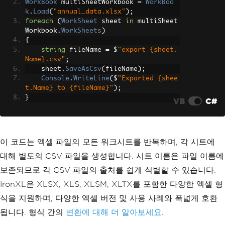
WorkBook
 multiSheetWorkbook 
=
WorkBoo
k
.
Load
(
"annual_data.xlsx"
);
foreach
(
WorkSheet
 sheet 
in
 multiSheet
Workbook
.
WorkSheets
)
{
string
 fileName 
=
 $
"export_{sheet.
Name}.csv"
;
    sheet
.
SaveAsCsv
(
fileName
);
Console
.
WriteLine
(
$
"Exported {shee
t.Name} to {fileName}"
);
}
VB
C#
이 코드는 엑셀 파일의 모든 워크시트를 반복하며, 각 시트에
대해 별도의 CSV 파일을 생성합니다. 시트 이름은 파일 이름에
보존되므로 각 CSV 파일의 출처를 쉽게 식별할 수 있습니다.
IronXL은 XLSX, XLS, XLSM, XLTX를 포함한 다양한 엑셀 형
식을 지원하며, 다양한 엑셀 버전 및 사용 사례와 폭넓게 호환
됩니다. 형식 간의
변환에 대해 더 알아보세요
.