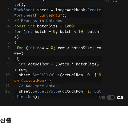
te
();
WorkSheet
 sheet 
=
 largeWorkbook
.
Create
WorkSheet
(
"LargeData"
);
// Process in batches
const
int
 batchSize 
=
1000
;
for
(
int
 batch 
=
0
;
 batch 
<
10
;
 batch
+
+)
{
for
(
int
 row 
=
0
;
 row 
<
 batchSize
;
 ro
w
++)
{
int
 actualRow 
=
(
batch 
*
 batchSize
)
+
 row
;
  sheet
.
SetCellValue
(
actualRow
,
0
,
 $
"R
ow {actualRow}"
);
// Add more data...
  sheet
.
SetCellValue
(
actualRow
,
1
,
Dat
VB
C#
eTime
.
Now
);
  sheet
.
SetCellValue
(
actualRow
,
2
,
 $
"B
atch {batch + 1}"
);
}
산출
}
largeWorkbook
.
SaveAsCsv
(
"large_datase