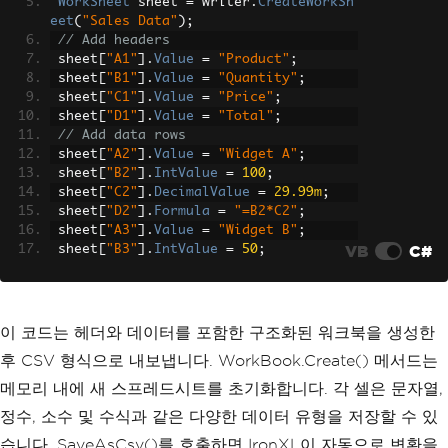
WorkSheet
 sheet 
=
 writer
.
CreateWorkSh
eet
(
"Sales Data"
);
// Add headers
 sheet
[
"A1"
].
Value
=
"Product"
;
 sheet
[
"B1"
].
Value
=
"Quantity"
;
 sheet
[
"C1"
].
Value
=
"Price"
;
 sheet
[
"D1"
].
Value
=
"Total"
;
// Add data rows
 sheet
[
"A2"
].
Value
=
"Widget A"
;
 sheet
[
"B2"
].
IntValue
=
100
;
 sheet
[
"C2"
].
DecimalValue
=
29.99m
;
 sheet
[
"D2"
].
Formula
=
"=B2*C2"
;
 sheet
[
"A3"
].
Value
=
"Widget B"
;
VB
C#
 sheet
[
"B3"
].
IntValue
=
50
;
 sheet
[
"C3"
].
DecimalValue
=
49.99m
;
 sheet
[
"D3"
].
Formula
=
"=B3*C3"
;
// Save as new CSV file
 writer
.
SaveAsCsv
(
"sales_report.csv"
);
이 코드는 헤더와 데이터를 포함한 구조화된 워크북을 생성한
}
후 CSV 형식으로 내보냅니다. WorkBook.Create() 메서드는
메모리 내에 새 스프레드시트를 초기화합니다. 각 셀은 문자열,
정수, 소수 및 수식과 같은 다양한 데이터 유형을 저장할 수 있
습니다. SaveAsCsv()를 호출하면 IronXL이 자동으로 변환을