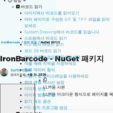
방법
바코드 읽기
이미지에서 바코드를 읽어오기
여러 페이지로 구성된 GIF 및 TIFF 파일을 읽어
보세요.
System.Drawing에서 바코드를 읽습니다.
스트림에서 바코드 읽기
IronBarcode
문제 해결
NuGet 패키지
PDF에서 바코드 읽기
코드 39 바코드 읽기
IronBarcode - NuGet 패키지
여러 개의 바코드를 읽어보세요
작물 재배 지역을 지정하세요
출력 데이터 형식
Curtis Chau
업데이트됨:
4월 21, 2026
비동기 및 멀티스레딩을 사용하세요
최대 평행 나사산 설정
LLM용 사본
이미지 보정
LLM용 마크다운 형식으로 페이지를 
이미지 방향 보정
읽기 속도 옵션
MSI 설치 프로그램 생성