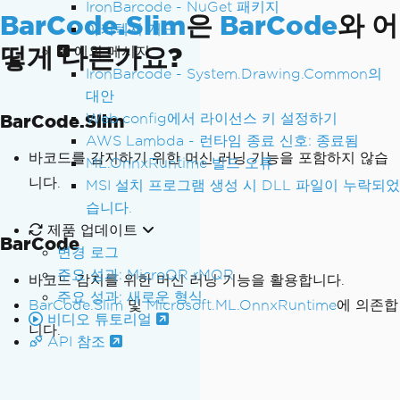
IronBarcode - NuGet 패키지
BarCode.Slim
은
BarCode
와 어
아키텍처 개요
떻게 다른가요?
예외 메시지
IronBarcode - System.Drawing.Common의
대안
BarCode.Slim
Web.config에서 라이선스 키 설정하기
AWS Lambda - 런타임 종료 신호: 종료됨
바코드를 감지하기 위한 머신 러닝 기능을 포함하지 않습
ML.OnnxRuntime 빌드 오류
니다.
MSI 설치 프로그램 생성 시 DLL 파일이 누락되었
습니다.
제품 업데이트
BarCode
변경 로그
주요 성과: MicroQR rMQR
바코드 감지를 위한 머신 러닝 기능을 활용합니다.
주요 성과: 새로운 형식
BarCode.Slim
및
Microsoft.ML.OnnxRuntime
에 의존합
비디오 튜토리얼
니다.
API 참조