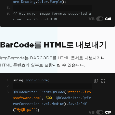
are
.
Drawing
.
Color
.
Purple
);
// All major image formats supported a
VB
C#
s well as PDF and HTML
myBarcode
.
SaveAsPng
(
"myBarcode.png"
);
BarCode를 HTML로 내보내기
IronBarcode는 BARCODE를 HTML 문서로 내보내거나
HTML 콘텐츠의 일부로 포함시킬 수 있습니다.
using 
IronBarCode
;
QRCodeWriter
.
CreateQrCode
(
"https://iro
nsoftware.com"
,
500
,
QRCodeWriter
.
QrEr
rorCorrectionLevel
.
Medium
).
SaveAsPdf
(
"MyQR.pdf"
);
VB
C#