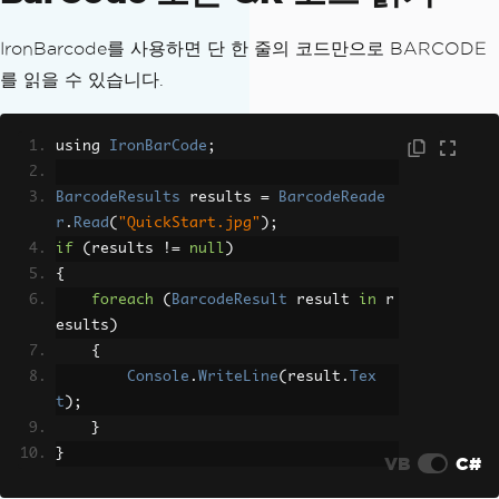
IronBarcode를 사용하면 단 한 줄의 코드만으로 BARCODE
를 읽을 수 있습니다.
using 
IronBarCode
;
BarcodeResults
 results 
=
BarcodeReade
r
.
Read
(
"QuickStart.jpg"
);
if
(
results 
!=
null
)
{
foreach
(
BarcodeResult
 result 
in
 r
esults
)
{
Console
.
WriteLine
(
result
.
Tex
t
);
}
}
VB
C#