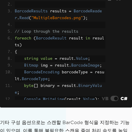
BarcodeResults
 results 
=
BarcodeReade
r
.
Read
(
"MultipleBarcodes.png"
);
// Loop through the results
foreach
(
BarcodeResult
 result 
in
 resul
ts
)
{
string
value
=
 result
.
Value
;
Bitmap
 img 
=
 result
.
BarcodeImage
;
BarcodeEncoding
 barcodeType 
=
 resu
lt
.
BarcodeType
;
byte
[]
 binary 
=
 result
.
BinaryValu
e
;
VB
C#
Console
.
WriteLine
(
result
.
Value
);
}
기타 구성 옵션으로는 스캔할 BarCode 형식을 지정하는 기능
이 있으며, 이를 통해 불필요한 스캔을 줄여 처리 속도를 높일