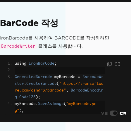
e
;
Console
.
WriteLine
(
result
.
Value
);
}
BarCode 작성
// or from a multi-page  TIFF scan wit
h image correction:
IronBarcode를 사용하여 BARCODE를 작성하려면
BarcodeResults
 multiFrameResults 
=
Bar
클래스를 사용합니다.
BarcodeWriter
codeReader
.
Read
(
inputImage
:
"Multifram
e.tiff"
,
new
BarcodeReaderOptions
{
using 
IronBarCode
;
Speed
=
ReadingSpeed
.
Detailed
,
ExpectMultipleBarcodes
=
true
,
GeneratedBarcode
 myBarcode 
=
BarcodeWr
ExpectBarcodeTypes
=
BarcodeEncodi
iter
.
CreateBarcode
(
"https://ironsoftwa
ng
.
Code128
,
re.com/csharp/barcode"
,
BarcodeEncodin
Multithreaded
=
false
,
g
.
Code128
);
RemoveFalsePositive
=
false
,
myBarcode
.
SaveAsImage
(
"myBarcode.pn
ImageFilters
=
null
g"
);
VB
C#
});