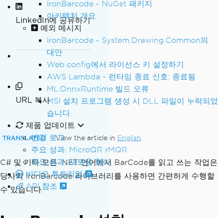
IronBarcode - NuGet 패키지
아키텍처 개요
LinkedIn에 공유하기
예외 메시지
IronBarcode - System.Drawing.Common의
대안
Web.config에서 라이선스 키 설정하기
AWS Lambda - 런타임 종료 신호: 종료됨
ML.OnnxRuntime 빌드 오류
URL 복사
MSI 설치 프로그램 생성 시 DLL 파일이 누락되었
습니다.
제품 업데이트
변경 로그
TRANSLATED
View the article in
English
주요 성과: MicroQR rMQR
주요 성과: 새로운 형식
C# 및 기타 모든 .NET 언어에서 BarCode를 읽고 쓰는 작업은
비디오 튜토리얼
당사의 IronBarcode 라이브러리를 사용하면 간편하게 수행할
API 참조
수 있습니다.