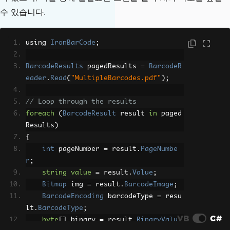
수 있습니다.
using 
IronBarCode
;
BarcodeResults
 pagedResults 
=
BarcodeR
eader
.
Read
(
"MultipleBarcodes.pdf"
);
// Loop through the results
foreach
(
BarcodeResult
 result 
in
 paged
Results
)
{
int
 pageNumber 
=
 result
.
PageNumbe
r
;
string
value
=
 result
.
Value
;
Bitmap
 img 
=
 result
.
BarcodeImage
;
BarcodeEncoding
 barcodeType 
=
 resu
lt
.
BarcodeType
;
VB
C#
byte
[]
 binary 
=
 result
.
BinaryValu