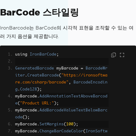
BarCode 스타일링
IronBarcode는 BarCode의 시각적 표현을 조작할 수 있는 여
러 가지 옵션을 제공합니다.
using 
IronBarCode
;
GeneratedBarcode
 myBarcode 
=
BarcodeWr
iter
.
CreateBarcode
(
"https://ironsoftwa
re.com/csharp/barcode"
,
BarcodeEncodin
g
.
Code128
);
myBarcode
.
AddAnnotationTextAboveBarcod
e
(
"Product URL:"
);
myBarcode
.
AddBarcodeValueTextBelowBarc
ode
();
myBarcode
.
SetMargins
(
100
);
myBarcode
.
ChangeBarCodeColor
(
IronSoftw