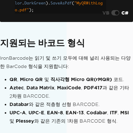
lor
.
DarkGreen
).
SaveAsPdf
(
"MyQRWithLog
o.pdf"
);
VB
C#
지원되는 바코드 형식
IronBarcode는 읽기 및 쓰기 모두에 대해 널리 사용되는 다양
한 BarCode 형식을 지원합니다:
QR
,
Micro QR
및
직사각형 Micro QR(rMQR)
코드.
Aztec
,
Data Matrix
,
MaxiCode
,
PDF417
과 같은 기타
2차원 BARCODE.
Databar
와 같은 적층형 선형 BARCODE.
UPC-A
,
UPC-E
,
EAN-8
,
EAN-13
,
Codabar
,
ITF
,
MSI
및
Plessey
와 같은 기존의 1차원 BARCODE 형식.