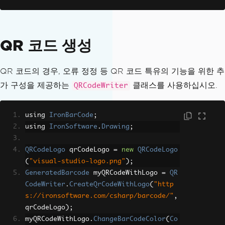
QR 코드 생성
QR 코드의 경우, 오류 정정 등 QR 코드 특유의 기능을 위한 추
가 구성을 제공하는
클래스를 사용하십시오.
QRCodeWriter
using 
IronBarCode
;
using 
IronSoftware
.
Drawing
;
QRCodeLogo
 qrCodeLogo 
=
new
QRCodeLogo
(
"visual-studio-logo.png"
);
GeneratedBarcode
 myQRCodeWithLogo 
=
QR
CodeWriter
.
CreateQrCodeWithLogo
(
"http
s://ironsoftware.com/csharp/barcode/"
,
qrCodeLogo
);
myQRCodeWithLogo
.
ChangeBarCodeColor
(
Co