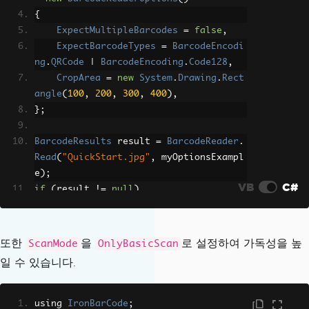
{
ExpectMultipleBarcodes
=
false
,
ExpectBarcodeTypes
=
BarcodeEncodi
ng
.
QRCode
|
BarcodeEncoding
.
Code128
,
CropArea
=
new
System
.
Drawing
.
Rect
angle
(
100
,
200
,
300
,
400
),
};
BarcodeResults
 result 
=
BarcodeReader
.
Read
(
"QuickStart.jpg"
,
 myOptionsExampl
e
);
VB
C#
if
(
result 
!=
null
)
{
Console
.
WriteLine
(
result
.
First
().
T
ext
);
또한
을
로 설정하여 가독성을 높
ScanMode
OnlyBasicScan
}
일 수 있습니다.
using 
IronBarCode
;