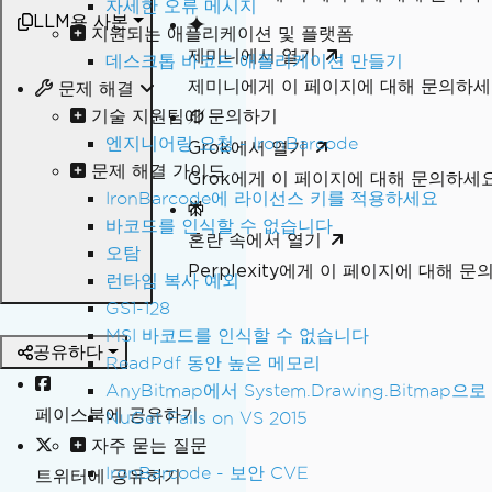
자세한 오류 메시지
LLM용 사본
지원되는 애플리케이션 및 플랫폼
제미니에서 열기
데스크톱 바코드 애플리케이션 만들기
제미니에게 이 페이지에 대해 문의하
문제 해결
기술 지원팀에 문의하기
엔지니어링 요청 - IronBarcode
Grok에서 열기
문제 해결 가이드
Grok에게 이 페이지에 대해 문의하세
IronBarcode에 라이선스 키를 적용하세요
바코드를 인식할 수 없습니다
혼란 속에서 열기
오탐
Perplexity에게 이 페이지에 대해 
런타임 복사 예외
GS1-128
MSI 바코드를 인식할 수 없습니다
공유하다
ReadPdf 동안 높은 메모리
AnyBitmap에서 System.Drawing.Bitmap으로
페이스북에 공유하기
NuGet Fails on VS 2015
자주 묻는 질문
IronBarcode - 보안 CVE
트위터에 공유하기