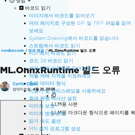
방법
바코드 읽기
이미지에서 바코드를 읽어오기
여러 페이지로 구성된 GIF 및 TIFF 파일을 읽어
보세요.
System.Drawing에서 바코드를 읽습니다.
스트림에서 바코드 읽기
IronBarcode
문제 해결
ML.OnnxRuntime 빌드 오류
PDF에서 바코드 읽기
코드 39 바코드 읽기
ML.OnnxRuntime 빌드 오류
여러 개의 바코드를 읽어보세요
작물 재배 지역을 지정하세요
출력 데이터 형식
Curtis Chau
업데이트됨:
4월 21, 2026
비동기 및 멀티스레딩을 사용하세요
최대 평행 나사산 설정
LLM용 사본
이미지 보정
LLM용 마크다운 형식으로 페이지를 
이미지 방향 보정
읽기 속도 옵션
MSI 설치 프로그램 생성