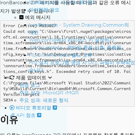
IronBarcode - NuGet 패키지
IronBarcode ZIP 패키지를 사용할 때 다음과 같은 오류 메시
아키텍처 개요
지가 발생할 수 있습니다:
예외 메시지
IronBarcode - System.Drawing.Common의
Error (active) MSB3027

대안
Could not copy "C:\Users\first\.nuget\packages\micros
oft.ml.onnxruntime\1.18.1\runtimes\ios\native\onnxrun
Web.config에서 라이선스 키 설정하기
time.xcframework\ios-arm64_x86_64-maccatalyst\onnxrun
AWS Lambda - 런타임 종료 신호: 종료됨
time.framework\Headers\onnxruntime_session_options_co
ML.OnnxRuntime 빌드 오류
nfig_keys.h" to "bin\Debug\net8.0\runtimes\ios\native
\onnxruntime.xcframework\ios-arm64_x86_64-maccatalyst
MSI 설치 프로그램 생성 시 DLL 파일이 누락되었
\onnxruntime.framework\Headers\onnxruntime_session_op
습니다.
tions_config_keys.h". Exceeded retry count of 10. Fai
제품 업데이트
led.

C:\Program Files\Microsoft Visual Studio\2022\Communi
변경 로그
ty\MSBuild\Current\Bin\amd64\Microsoft.Common.Current
주요 성과: MicroQR rMQR
Version.targets

주요 성과: 새로운 형식
5034        
비디오 튜토리얼
API 참조
이유