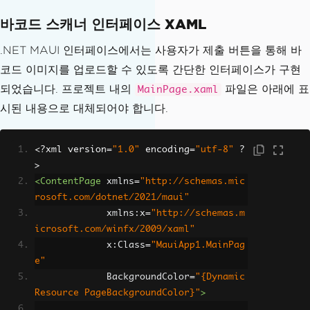
바코드 스캐너 인터페이스 XAML
.NET MAUI 인터페이스에서는 사용자가 제출 버튼을 통해 바
코드 이미지를 업로드할 수 있도록 간단한 인터페이스가 구현
되었습니다. 프로젝트 내의
파일은 아래에 표
MainPage.xaml
시된 내용으로 대체되어야 합니다.
<?
xml version
=
"1.0"
 encoding
=
"utf-8"
?
>
<ContentPage
xmlns
=
"http://schemas.mic
rosoft.com/dotnet/2021/maui"
xmlns:x
=
"http://schemas.m
icrosoft.com/winfx/2009/xaml"
x:Class
=
"MauiApp1.MainPag
e"
BackgroundColor
=
"{Dynamic
Resource PageBackgroundColor}"
>