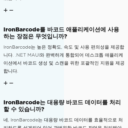
// 6. Save to Desktop 
automatically
string
 desktopPath 
=
E
IronBarcode를 바코드 애플리케이션에 사용
nvironment
.
GetFolderPath
(
Environment
.
S
하는 장점은 무엇입니까?
pecialFolder
.
Desktop
);
string
 fileName 
=
 $
"ba
IronBarcode는 높은 정확도, 속도 및 사용 편의성을 제공합
rcode_{DateTime.Now:yyyyMMdd_HHmmss}.j
니다. .NET MAUI와 완벽하게 통합되어 데스크톱 애플리케
pg"
;
이션에서 바코드 생성 및 스캔을 위한 포괄적인 지원을 제공
string
 fullPath 
=
Pat
h
.
Combine
(
desktopPath
,
 fileName
);
합니다.
File
.
WriteAllBytes
(
ful
lPath
,
 bytes
);
IronBarcode는 대용량 바코드 데이터를 처리
// 7. Show Success Mes
할 수 있습니까?
sage
StatusLabel
.
Text
=
 $
"S
네, IronBarcode는 대용량 바코드 데이터를 효율적으로 처
aved to Desktop:\n{fileName}"
;
리하도록 설계되어 있어 광범위한 바코드 작업을 처리해야