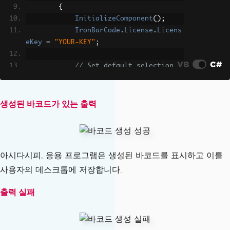
}
{
}
InitializeComponent
();
<Button
Text
=
"Generate &am
IronBarCode
.
License
.
Licens
p; Save"
eKey
=
"YOUR-KEY"
;
Clicked
=
"OnGenerat
eButtonClicked"
VB
C#
// Set default selection
HorizontalOptions
BarcodeTypePicker
.
Selected
=
"Center"
Index
=
0
;
WidthRequest
=
"200"
}
생성된 바코드가 있는 출력
/>
private
void
OnGenerateButtonC
<Image
x:Name
=
"GeneratedIm
licked
(
object
 sender
,
EventArgs
 e
)
age"
{
HeightRequest
=
"200"
아시다시피, 응용 프로그램은 생성된 바코드를 표시하고 이를
try
WidthRequest
=
"300"
사용자의 데스크톱에 저장합니다.
{
BackgroundColor
=
"#F
// 1. Get and Validate 
0F0F0"
출력 실패
Input
Aspect
=
"AspectFit"
string
 text 
=
BarcodeE
/>
ntry
.
Text
;