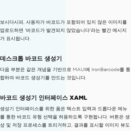
// 1. Copy the fil
e content into a byte array or MemoryS
tream immediately
보시다시피, 사용자가 바코드가 포함되어 있지 않은 이미지를
// This ensures we 
have the data in memory before the fil
업로드하면 '바코드가 발견되지 않았습니다'라는 빨간 메시지
e closes
가 표시됩니다.
byte
[]
 imageBytes
;
                    using 
(
var
 stream 
=
await
 fileResult
.
OpenReadAsync
())
데스크톱 바코드 생성기
                    using 
(
var
 memoryS
다음 부분은 같은 개념을 기반으로 MAUI에 IronBarcode를 통
tream 
=
new
MemoryStream
())
{
합하여 바코드 생성기를 만드는 것입니다.
await
 stream
.
C
opyToAsync
(
memoryStream
);
                        imageBytes 
=
 m
바코드 생성기 인터페이스 XAML
emoryStream
.
ToArray
();
생성기 인터페이스를 위한 폼은 텍스트 입력과 드롭다운 메뉴
}
를 통한 바코드 유형 선택을 허용하도록 구현됩니다. 버튼은 생
// 2. Set the Imag
성 및 저장 프로세스를 트리거하고, 결과를 표시할 이미지 뷰도
e Source for the UI