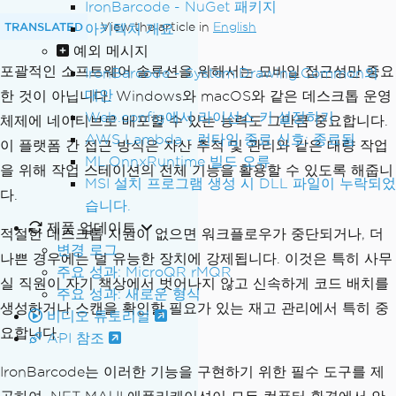
IronBarcode - NuGet 패키지
TRANSLATED
View the article in
English
아키텍처 개요
예외 메시지
포괄적인 소프트웨어 솔루션을 위해서는 모바일 접근성만 중요
IronBarcode - System.Drawing.Common의
대안
한 것이 아닙니다. Windows와 macOS와 같은 데스크톱 운영
Web.config에서 라이선스 키 설정하기
체제에 네이티브로 배포할 수 있는 능력도 그만큼 중요합니다.
AWS Lambda - 런타임 종료 신호: 종료됨
이 플랫폼 간 접근 방식은 자산 추적 및 관리와 같은 대량 작업
ML.OnnxRuntime 빌드 오류
을 위해 작업 스테이션의 전체 기능을 활용할 수 있도록 해줍니
MSI 설치 프로그램 생성 시 DLL 파일이 누락되었
다.
습니다.
제품 업데이트
적절한 데스크톱 지원이 없으면 워크플로우가 중단되거나, 더
변경 로그
나쁜 경우에는 덜 유능한 장치에 강제됩니다. 이것은 특히 사무
주요 성과: MicroQR rMQR
실 직원이 자기 책상에서 벗어나지 않고 신속하게 코드 배치를
주요 성과: 새로운 형식
생성하거나 스캔을 확인할 필요가 있는 재고 관리에서 특히 중
비디오 튜토리얼
요합니다.
API 참조
IronBarcode는 이러한 기능을 구현하기 위한 필수 도구를 제