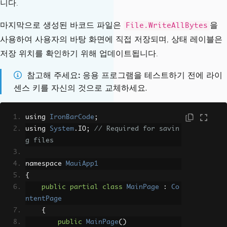
니다.
Title
=
"Select Barc
e is not found
ode Type"
ResultLabe
마지막으로 생성된 바코드 파일은
을
File.WriteAllBytes
WidthRequest
=
"30
l
.
Text
=
"No barcode detected."
;
사용하여 사용자의 바탕 화면에 직접 저장되며, 상태 레이블은
0"
>
ResultLabe
<Picker.ItemsSource>
저장 위치를 확인하기 위해 업데이트됩니다.
l
.
TextColor
=
Colors
.
Red
;
<x:Array
Type
=
"{x:
}
Type x:String}"
참고해 주세요
응용 프로그램을 테스트하기 전에 라이
>
}
<x:String>
QRCo
센스 키를 자신의 것으로 교체하세요.
}
de
</x:String>
}
<x:String>
Code
catch
(
Exception
 ex
)
using 
IronBarCode
;
128
</x:String>
{
using 
System
.
IO
;
// Required for savin
<x:String>
EAN1
// Display any excepti
g files
3
</x:String>
on thrown in runtime
<x:String>
Code
ResultLabel
.
Text
=
 $
"E
namespace 
MauiApp1
39
</x:String>
rror: {ex.Message}"
;
{
<x:String>
PDF4
ResultLabel
.
TextColor
public
partial
class
MainPage
:
Co
17
</x:String>
=
Colors
.
Red
;
ntentPage
</x:Array>
}
{
</Picker.ItemsSource>
}
public
MainPage
()
</Picker>