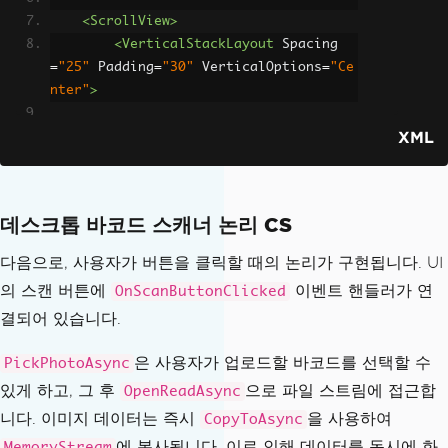
<ScrollView>
<VerticalStackLayout
Spacing
=
"25"
Padding
=
"30"
VerticalOptions
=
"Ce
nter"
>
XML
<Label
Text
=
"Desktop Barco
de Scanner"
FontSize
=
"32"
HorizontalOptions
데스크톱 바코드 스캐너 논리 CS
=
"Center"
/>
다음으로, 사용자가 버튼을 클릭할 때의 논리가 구현됩니다. UI
<Image
x:Name
=
"ScannerImag
의 스캔 버튼에
이벤트 핸들러가 연
OnScanButtonClicked
e"
결되어 있습니다.
HeightRequest
=
"300"
WidthRequest
=
"400"
은 사용자가 업로드할 바코드를 선택할 수
PickPhotoAsync
BackgroundColor
=
"#F
있게 하고, 그 후
으로 파일 스트림에 접근합
0F0F0"
OpenReadAsync
Aspect
=
"AspectFit"
니다. 이미지 데이터는 즉시
을 사용하여
CopyToAsync
HorizontalOptions
에 복사됩니다. 이로 인해 데이터를 동시에 화
MemoryStream