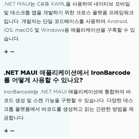
.NET MAUI는 C#과 XAML을 사용하여 네이티브 모바일
// 2. Determine Encodi
및 데스크톱 앱을 개발하기 위한 크로스 플랫폼 프레임워크
ng Type
입니다. 개발자는 단일 코드베이스를 사용하여 Android,
string
 selectedType 
=
iOS, macOS 및 Windows용 애플리케이션을 구축할 수 있
BarcodeTypePicker
.
SelectedItem
.
ToStrin
습니다.
g
();
BarcodeEncoding
 encodi
ng 
=
BarcodeEncoding
.
QRCode
;
switch
(
selectedType
)
.NET MAUI 애플리케이션에서 IronBarcode
{
를 어떻게 사용할 수 있나요?
case
"QRCode"
:
 enc
oding 
=
BarcodeEncoding
.
QRCode
;
break
;
IronBarcode는 .NET MAUI 애플리케이션에 통합하여 바
case
"Code128"
:
 en
코드 생성 및 스캔 기능을 구현할 수 있습니다. 다양한 데스
coding 
=
BarcodeEncoding
.
Code128
;
brea
크톱 플랫폼에서 바코드를 생성하고 읽는 간편한 방법을 제
k
;
공합니다.
case
"EAN13"
:
 enco
ding 
=
BarcodeEncoding
.
EAN13
;
break
;
case
"Code39"
:
 enc