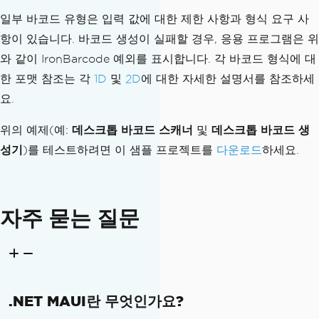
<Label
x:Name
=
"StatusLabe
일부 바코드 유형은 입력 값에 대한 제한 사항과 형식 요구 사
if
(
string
.
IsNullOrWhi
l"
teSpace
(
text
))
항이 있습니다. 바코드 생성이 실패할 경우, 응용 프로그램은 위
FontSize
=
"16"
{
HorizontalOptions
와 같이 IronBarcode 예외를 표시합니다. 각 바코드 형식에 대
StatusLabel
.
Text
=
=
"Center"
한 포맷 참조는 각
1D
및
2D
에 대한 자세한 설명서를 참조하세
"Error: Please enter text."
;
HorizontalTextAlign
요.
StatusLabel
.
TextCo
ment
=
"Center"
/>
lor
=
Colors
.
Red
;
위의 예제(예:
데스크톱 바코드 스캐너
및
데스크톱 바코드 생
return
;
</VerticalStackLayout>
성기
)를 테스트하려면 이 샘플 프로젝트를
다운로드
하세요.
}
</ScrollView>
if
(
BarcodeTypePicker
.
</ContentPage>
SelectedIndex
==
-
1
)
자주 묻는 질문
{
StatusLabel
.
Text
=
"Error: Please select a type."
;
StatusLabel
.
TextCo
lor
=
Colors
.
Red
;
return
;
.NET MAUI란 무엇인가요?
}