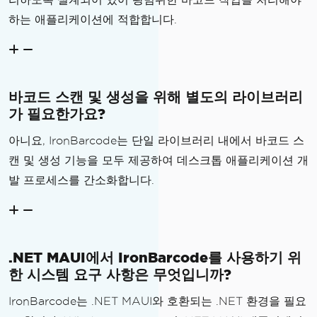
StatusLabel
.
TextColor
하는 애플리케이션에 적합합니다.
=
Colors
.
Green
;
}
catch
(
Exception
 ex
)
{
StatusLabel
.
Text
=
 $
"E
바코드 스캔 및 생성을 위해 별도의 라이브러리
rror: {ex.Message}"
;
가 필요한가요?
StatusLabel
.
TextColor
=
Colors
.
Red
;
아니요, IronBarcode는 단일 라이브러리 내에서 바코드 스
}
캔 및 생성 기능을 모두 제공하여 데스크톱 애플리케이션 개
}
발 프로세스를 간소화합니다.
}
}
.NET MAUI에서 IronBarcode를 사용하기 위
한 시스템 요구 사항은 무엇입니까?
IronBarcode는 .NET MAUI와 호환되는 .NET 환경을 필요