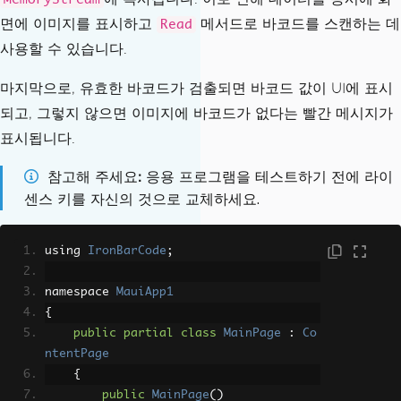
=
"Center"
/>
면에 이미지를 표시하고
메서드로 바코드를 스캔하는 데
Read
사용할 수 있습니다.
<Button
Text
=
"Select Image 
to Scan"
마지막으로, 유효한 바코드가 검출되면 바코드 값이 UI에 표시
Clicked
=
"OnScanBut
되고, 그렇지 않으면 이미지에 바코드가 없다는 빨간 메시지가
tonClicked"
HorizontalOptions
표시됩니다.
=
"Center"
참고해 주세요
응용 프로그램을 테스트하기 전에 라이
WidthRequest
=
"20
0"
/>
센스 키를 자신의 것으로 교체하세요.
<Label
x:Name
=
"ResultLabe
using 
IronBarCode
;
l"
Text
=
"Result will a
namespace 
MauiApp1
ppear here..."
{
FontSize
=
"20"
public
partial
class
MainPage
:
Co
HorizontalOptions
ntentPage
=
"Center"
{
HorizontalTextAlign
public
MainPage
()
ment
=
"Center"
/>