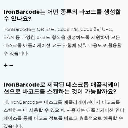
oding 
=
BarcodeEncoding
.
Code39
;
break
;
case
"PDF417"
:
 enc
IronBarcode는 어떤 종류의 바코드를 생성할
oding 
=
BarcodeEncoding
.
PDF417
;
break
;
수 있나요?
}
IronBarcode는 QR 코드, Code 128, Code 39, UPC,
// 3. Generate Barcode
EAN 등 다양한 바코드 형식을 생성하도록 지원하여 모든
var
 barcode 
=
BarcodeW
데스크톱 애플리케이션 요구 사항에 맞춰 다용도로 활용할
riter
.
CreateBarcode
(
text
,
 encoding
);
수 있습니다.
                barcode
.
ResizeTo
(
400
,
200
);
// Optional resizing
// 4. Convert to Bytes 
(JPEG)
IronBarcode로 제작된 데스크톱 애플리케이
var
 bytes 
=
 barcode
.
To
션으로 바코드를 스캔하는 것이 가능할까요?
JpegBinaryData
();
네, IronBarcode는 데스크톱 애플리케이션에서 바코드를
// 5. Update UI
스캔하는 데 사용할 수 있으며, 사용자는 애플리케이션 인터
GeneratedImage
.
Source
페이스를 통해 바코드 정보를 빠르고 효율적으로 해독할 수
=
ImageSource
.
FromStream
(()
=>
new
Mem
있습니다.
oryStream
(
bytes
));