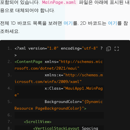
포함되어 있습니다.
파일은 아래에 표시된 내
MainPage.xaml
// We give the UI 
용으로 대체되어야 합니다.
a FRESH stream from the bytes we just 
saved
전체 1D 바코드 목록을 보려면
여기
를, 2D 바코드는
여기
를 참
ScannerImage
.
Sourc
조하세요.
e
=
ImageSource
.
FromStream
(()
=>
new
M
emoryStream
(
imageBytes
));
<?
xml version
=
"1.0"
 encoding
=
"utf-8"
?
// 3. Process the 
>
Barcode
<ContentPage
xmlns
=
"http://schemas.mic
// We give IronBar
rosoft.com/dotnet/2021/maui"
code its OWN fresh stream from the sam
xmlns:x
=
"http://schemas.m
e bytes
icrosoft.com/winfx/2009/xaml"
                    using 
(
var
 process
x:Class
=
"MauiApp1.MainPag
ingStream 
=
new
MemoryStream
(
imageByte
e"
s
))
BackgroundColor
=
"{Dynamic
{
Resource PageBackgroundColor}"
>
// 4. Read the 
barcode with Read
<ScrollView>
var
 results 
=
<VerticalStackLayout
Spacing