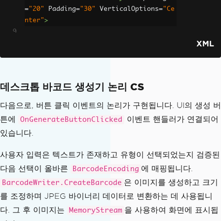
BarcodeReader
.
Read
(
processingStream
);
=
"20"
Padding
=
"30"
VerticalOptions
=
"Ce
nter"
>
// 5. Display 
barcode results
XML
<Label
Text
=
"Barcode Gener
if
(
results 
!=
ator"
null
&&
 results
.
Count
>
0
)
FontSize
=
"32"
{
HorizontalOptions
데스크톱 바코드 생성기 논리 CS
=
"Center"
/>
// Success
다음으로, 버튼 클릭 이벤트의 논리가 구현됩니다. UI의 생성 버
fully found barcode value
<Entry
x:Name
=
"BarcodeEntr
ResultLabe
튼에
이벤트 핸들러가 연결되어
OnGenerateButtonClicked
y"
l
.
Text
=
 $
"Success: {results[0].Valu
있습니다.
Placeholder
=
"Enter 
e}"
;
value (e.g. 12345 or https://ironsoftw
ResultLabe
사용자 입력은 텍스트가 존재하고 유형이 선택되었는지 검증된
are.com)"
l
.
TextColor
=
Colors
.
Green
;
다음 선택이 올바른
에 매핑됩니다.
WidthRequest
=
"300"
BarcodeEncoding
}
/>
은 이미지를 생성하고 크기
BarcodeWriter.CreateBarcode
else
를 조정하며 JPEG 바이너리 데이터로 변환하는 데 사용됩니
{
<Picker
x:Name
=
"BarcodeTyp
// Image u
다. 그 후 이미지는
을 사용하여 화면에 표시됩
MemoryStream
ePicker"
ploaded has no barcode or barcode valu