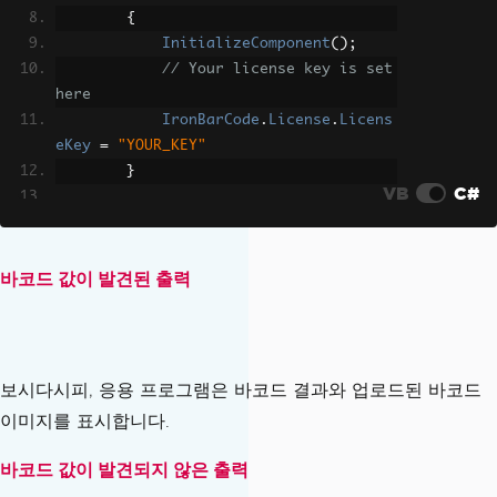
{
InitializeComponent
();
</VerticalStackLayout>
// Your license key is set 
</ScrollView>
here
IronBarCode
.
License
.
Licens
</ContentPage>
eKey
=
"YOUR_KEY"
}
VB
C#
private
async
void
OnScanButto
nClicked
(
object
 sender
,
EventArgs
 e
)
{
바코드 값이 발견된 출력
try
{
var
 fileResult 
=
await
MediaPicker
.
Default
.
PickPhotoAsync
();
보시다시피, 응용 프로그램은 바코드 결과와 업로드된 바코드
이미지를 표시합니다.
if
(
fileResult 
!=
nul
l
)
바코드 값이 발견되지 않은 출력
{