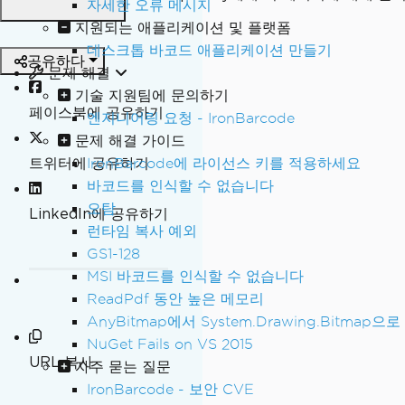
자세한 오류 메시지
지원되는 애플리케이션 및 플랫폼
데스크톱 바코드 애플리케이션 만들기
공유하다
문제 해결
기술 지원팀에 문의하기
페이스북에 공유하기
엔지니어링 요청 - IronBarcode
문제 해결 가이드
트위터에 공유하기
IronBarcode에 라이선스 키를 적용하세요
바코드를 인식할 수 없습니다
오탐
LinkedIn에 공유하기
런타임 복사 예외
GS1-128
MSI 바코드를 인식할 수 없습니다
ReadPdf 동안 높은 메모리
AnyBitmap에서 System.Drawing.Bitmap으로
NuGet Fails on VS 2015
URL 복사
자주 묻는 질문
IronBarcode - 보안 CVE