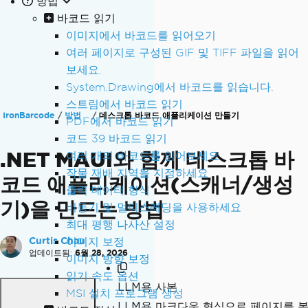
방법
바코드 읽기
이미지에서 바코드를 읽어오기
여러 페이지로 구성된 GIF 및 TIFF 파일을 읽어
보세요.
System.Drawing에서 바코드를 읽습니다.
스트림에서 바코드 읽기
IronBarcode
방법
데스크톱 바코드 애플리케이션 만들기
PDF에서 바코드 읽기
코드 39 바코드 읽기
.NET MAUI와 함께 데스크톱 바
여러 개의 바코드를 읽어보세요
작물 재배 지역을 지정하세요
코드 애플리케이션(스캐너/생성
출력 데이터 형식
기)을 만드는 방법
비동기 및 멀티스레딩을 사용하세요
최대 평행 나사산 설정
Curtis Chau
이미지 보정
업데이트됨:
6월 28, 2026
이미지 방향 보정
읽기 속도 옵션
LLM용 사본
MSI 설치 프로그램 생성
LLM용 마크다운 형식으로 페이지를 