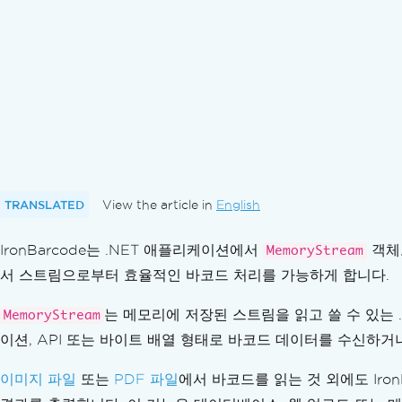
바코드 여백 설정
유니코드 바코드 작성
오류 허용 및 디버깅
체크섬 및 포맷 검증
널 검사
자세한 오류 메시지
지원되는 애플리케이션 및 플랫폼
데스크톱 바코드 애플리케이션 만들기
문제 해결
기술 지원팀에 문의하기
TRANSLATED
View the article in
English
엔지니어링 요청 - IronBarcode
IronBarcode는 .NET 애플리케이션에서
문제 해결 가이드
객체로
MemoryStream
IronBarcode에 라이선스 키를 적용하세요
서 스트림으로부터 효율적인 바코드 처리를 가능하게 합니다.
바코드를 인식할 수 없습니다
는 메모리에 저장된 스트림을 읽고 쓸 수 있는 
MemoryStream
오탐
이션, API 또는 바이트 배열 형태로 바코드 데이터를 수신하
런타임 복사 예외
GS1-128
이미지 파일
또는
PDF 파일
에서 바코드를 읽는 것 외에도 Ir
MSI 바코드를 인식할 수 없습니다