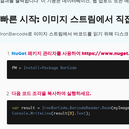
결과를 출력합니다. 이 기능은 데이터베이스, 웹 업로드 또는 
ReadPdf 동안 높은 메모리
AnyBitmap에서 System.Drawing.Bitmap으로
NuGet Fails on VS 2015
빠른 시작: 이미지 스트림에서 직
자주 묻는 질문
IronBarcode - 보안 CVE
IronBarcode로 이미지 스트림에서 바코드를 읽기 위해 디스
IronBarcode - NuGet 패키지
아키텍처 개요
예외 메시지
NuGet
패키지 관리자를 사용하여 https://www.nuget.
IronBarcode - System.Drawing.Common의 
Web.config에서 라이선스 키 설정하기
PM 
>
Install
-
Package
BarCode
AWS Lambda - 런타임 종료 신호: 종료됨
ML.OnnxRuntime 빌드 오류
MSI 설치 프로그램 생성 시 DLL 파일이 누락되
다음 코드 조각을 복사하여 실행하세요.
제품 업데이트
변경 로그
var
 result 
=
IronBarCode
.
BarcodeReader
.
Read
(
myImag
주요 성과: MicroQR rMQR
Console
.
WriteLine
(
result
[
0
].
Text
);
주요 성과: 새로운 형식
비디오 튜토리얼