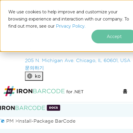
IRON
SOFTWARE
We use cookies to help improve and customize your
제품
browsing experience and interaction with our company. To
find out more, see our
기업
Privacy Policy.
솔루션
Accept
리소스
회사 소개
205 N. Michigan Ave. Chicago, IL 60601, USA
문의하기
ko
홈
푸터 콘텐츠로 바로가기
PM >
Install-Package BarCode