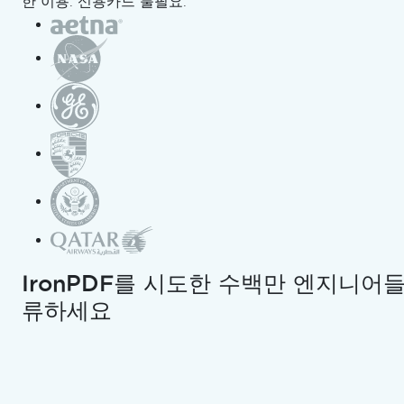
한 이용. 신용카드 불필요.
리눅스에서 사용
안드로이드에서 사용
클라우드/컨테이너에 배포
Azure에 배포
AWS에 배포
Docker에 설정
플랫폼별 패키지
NuGet 패키지
기타 .NET 언어 지원
C#, VB.NET & F#
Blazor에서 IronBarcode 사용하기
.NET MAUI에서 바코드 읽기
IronPDF를 시도한 수백만 엔지니어
ASP.NET Core의 바코드 스캐너
류하세요
튜토리얼
C# / .NET에서 바코드 읽기
C# 바코드 이미지 생성기
C# QR 코드 생성기