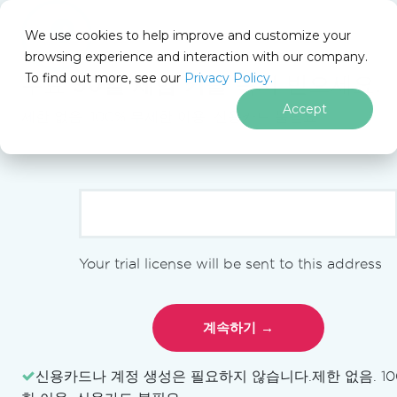
We use cookies to help improve and customize your
browsing experience and interaction with our company.
Docs
To find out more, see our
Privacy Policy.
for
무료
30일 체험 키
를 즉시 받으세요.
이 페이지에서
.NET
Accept
제한 없음. 100% 무제한 이용. 신용카드 불필요.
푸터 콘텐츠로 바로가기
PM >
Install-Package BarCode
시작하기
Your trial license will be sent to this address
시작하기 개요
라이선스 키 사용
지원되는 바코드 형식
IronBarcode 라이브러리를 설치하세요
macOS에서 사용
신용카드나 계정 생성은 필요하지 않습니다.
제한 없음. 1
iOS에서 사용