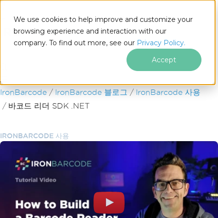
We use cookies to help improve and customize your
browsing experience and interaction with our
company. To find out more, see our
Privacy Policy.
for
.NET
Accept
푸터 콘텐츠로 바로가기
IronBarcode
IronBarcode 블로그
IronBarcode 사용
바코드 리더 SDK .NET
IRONBARCODE 사용