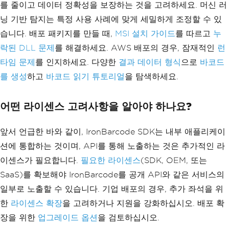
를 줄이고 데이터 정확성을 보장하는 것을 고려하세요. 머신 러
return
Ok
(
new
{
닝 기반 탐지는 특정 사용 사례에 맞게 세밀하게 조정할 수 있
Image
=
Convert
.
ToBase
64String
(
bytes
),
습니다. 배포 패키지를 만들 때,
MSI 설치 가이드
를 따르고
누
Format
=
 request
.
Forma
락된 DLL 문제
를 해결하세요. AWS 배포의 경우, 잠재적인
런
t
?.
ToString
()
??
"Code128"
,
Data
=
 request
.
Data
타임 문제
를 인지하세요. 다양한
결과 데이터 형식
으로
바코드
});
를 생성
하고
바코드 읽기 튜토리얼
을 탐색하세요.
}
catch
(
Exception
 ex
)
{
어떤 라이센스 고려사항을 알아야 하나요?
            _logger
.
LogError
(
ex
,
"Erro
r generating barcode"
);
return
BadRequest
(
new
{
Er
앞서 언급한 바와 같이, IronBarcode SDK는 내부 애플리케이
ror
=
"Failed to generate barcode"
});
션에 통합하는 것이며, API를 통해 노출하는 것은 추가적인 라
}
}
이센스가 필요합니다.
필요한 라이센스
(SDK, OEM, 또는
}
SaaS)를 확보해야 IronBarcode를 공개 API와 같은 서비스의
public
class
BarcodeGenerationRequest
일부로 노출할 수 있습니다. 기업 배포의 경우, 추가 좌석을 위
{
한
라이센스 확장
을 고려하거나 지원을 강화하십시오. 배포 확
public
string
Data
{
get
;
set
;
}
public
BarcodeWriterEncoding
?
Form
장을 위한
업그레이드 옵션
을 검토하십시오.
at
{
get
;
set
;
}