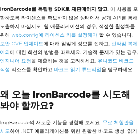
public
int
?
Width
{
get
;
set
;
}
public
int
?
Height
{
get
;
set
;
}
IronBarcode를 독립형 SDK로 재판매하지 말고
, 이 사용을 포
public
string
ForegroundColor
{
ge
함하도록 라이센스를 확보하지 않은 상태에서 공개 API를 통해
t
;
set
;
}
노출하지 마십시오. 웹 애플리케이션의 경우, 적절한 활성화를
}
위해
web.config에 라이센스 키를 설정해야
할 수 있습니다.
보안 CVE 업데이트
에 대해 알맞게 정보를 접하고,
런타임 복제
예외
에 대한 최선의 방법을 따르세요. 기술적 문제가 있는 경우,
엔지니어 요청
을 제출하는 것을 고려하세요.
유니코드 바코드
작성
리소스를 확인하고
바코드 읽기 튜토리얼
을 탐구하세요.
왜 오늘 IronBarcode를 시도해
봐야 할까요?
IronBarcode의 새로운 기능을 경험해 보세요.
무료 체험판을
시도
하여 .NET 애플리케이션을 위한 원활한 바코드 생성, 읽기