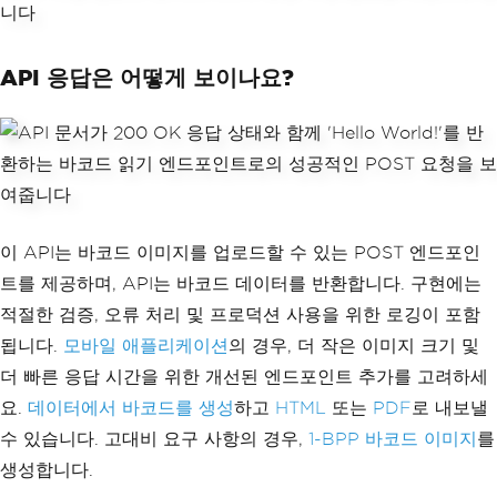
if
(
file 
==
null
||
 file
.
Lengt
var
 barcodes 
=
await
T
h
==
0
)
ask
.
Run
(()
=>
BarcodeReader
.
ReadPdf
(
fi
return
BadRequest
(
new
{
Er
lePath
,
 options
));
ror
=
"No file uploaded"
});
API 응답은 어떻게 보이나요?
return
 barcodes
.
Select
(
b 
=>
 b
.
ToString
()).
ToList
();
// Validate file type
}
var
 allowedTypes 
=
new
[]
{
"im
catch
(
Exception
 ex
)
age/jpeg"
,
"image/png"
,
"image/gif"
,
{
"image/bmp"
,
"image/tiff"
};
return
new
List
<string
if
(!
allowedTypes
.
Contains
(
fil
>
{
 $
"Error reading barcode: {ex.Messa
e
.
ContentType
.
ToLower
()))
ge}"
};
return
BadRequest
(
new
{
Er
}
이 API는 바코드 이미지를 업로드할 수 있는 POST 엔드포인
ror
=
"Unsupported file type"
});
}
트를 제공하며, API는 바코드 데이터를 반환합니다. 구현에는
try
// Cache reader options for pe
적절한 검증, 오류 처리 및 프로덕션 사용을 위한 로깅이 포함
{
rformance
됩니다.
모바일 애플리케이션
            using 
var
의 경우, 더 작은 이미지 크기 및
 stream 
=
 file
.
Op
private
BarcodeReaderOptions
G
enReadStream
();
etCachedOptions
(
BarcodeReadingSpeed
 sp
더 빠른 응답 시간을 위한 개선된 엔드포인트 추가를 고려하세
var
 result 
=
await
 _barcod
eed
)
요.
데이터에서 바코드를 생성
하고
HTML
또는
PDF
로 내보낼
eScanner
.
ReadBarcodeFromStreamAsync
(
st
{
ream
);
return
 _optionsCache
.
GetOr
수 있습니다. 고대비 요구 사항의 경우,
1-BPP 바코드 이미지
를
Add
(
speed
.
ToString
(),
 _ 
=>
new
Barcode
생성합니다.
            _logger
.
LogInformation
(
$
"B
ReaderOptions
arcode read successfully from {file.Fi