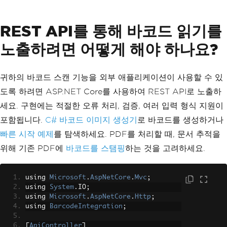
dOptions
(
BarcodeReadingSpeed
.
Detaile
d
);
REST API를 통해 바코드 읽기를
// Enable image correc
tion for better accuracy
노출하려면 어떻게 해야 하나요?
                options
.
ImageFilters
=
new
[]
{
new
SharpenFilter
(),
귀하의 바코드 스캔 기능을 외부 애플리케이션이 사용할 수 있
new
ContrastFilter
도록 하려면 ASP.NET Core를 사용하여 REST API로 노출하
()
};
세요. 구현에는 적절한 오류 처리, 검증, 여러 입력 형식 지원이
포함됩니다.
C# 바코드 이미지 생성기
로 바코드를 생성하거나
// Try to read the bar
빠른 시작 예제
code from the given stream
를 탐색하세요. PDF를 처리할 때, 문서 추적을
var
 barcode 
=
await
Ta
위해 기존 PDF에
바코드를 스탬핑
하는 것을 고려하세요.
sk
.
Run
(()
=>
BarcodeReader
.
Read
(
inputS
tream
,
 options
));
return
 barcode
?.
ToStri
using 
Microsoft
.
AspNetCore
.
Mvc
;
ng
()
??
"No barcode found"
;
using 
System
.
IO
;
}
using 
Microsoft
.
AspNetCore
.
Http
;
catch
(
Exception
 ex
)
using 
BarcodeIntegration
;
{
return
 $
"Error reading 
[
ApiController
]