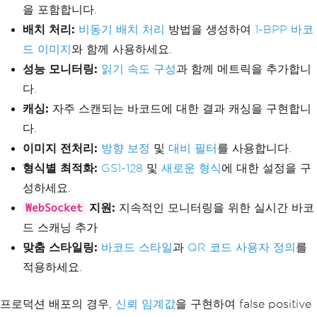
cified data and format
을 포함합니다.
var
 results 
=
await
Task
.
Run
var
 barcode 
=
BarcodeWrite
(()
=>
BarcodeReader
.
Read
(
imagePath
,
 o
배치 처리:
비동기 배치 처리
방법을 생성하여
1-BPP 바코
r
.
CreateBarcode
(
request
.
Data
,
 request
.
ptions
));
드 이미지
Format
와 함께 사용하세요.
??
BarcodeWriterEncoding
.
Code12
8
);
return
 results
.
Select
(
barcode 
성능 모니터링:
읽기 속도 구성
과 함께 메트릭을 추가합니
=>
new
BarcodeResult
다.
// Apply custom styling if 
{
requested
Value
=
 barcode
.
ToString
캐싱:
자주 스캔되는 바코드에 대한 결과 캐싱을 구현합니
if
(
request
.
Width
.
HasValue
(),
다.
&&
 request
.
Height
.
HasValue
)
Format
=
 barcode
.
BarcodeTy
                barcode
.
ResizeTo
(
reque
pe
.
ToString
(),
이미지 전처리:
방향 보정
및
대비 필터
를 사용합니다.
st
.
Width
.
Value
,
 request
.
Height
.
Value
);
Confidence
=
 barcode
.
Confi
형식별 최적화:
GS1-128
및
새로운 형식
에 대한 설정을 구
dence
,
if
(!
string
.
IsNullOrEmpty
Position
=
 barcode
.
Rect
성하세요.
(
request
.
ForegroundColor
))
}).
ToList
();
지원:
지속적인 모니터링을 위한 실시간 바코
WebSocket
                barcode
.
ChangeBarCodeC
}
olor
(
System
.
Drawing
.
ColorTranslator
.
Fr
드 스캐닝 추가
catch
(
Exception
 ex
)
omHtml
(
request
.
ForegroundColor
));
{
맞춤 스타일링:
바코드 스타일
과
QR 코드 사용자 정의
를
        _logger
.
LogError
(
ex
,
"Error re
// Return as base64 encode
적용하세요.
ading multiple barcodes"
);
d image
throw
;
            using 
var
 ms 
=
 barcode
.
ToS
}
프로덕션 배포의 경우,
신뢰 임계값
을 구현하여 false positive
tream
();
}
var
 bytes 
=
 ms
.
ToArray
();