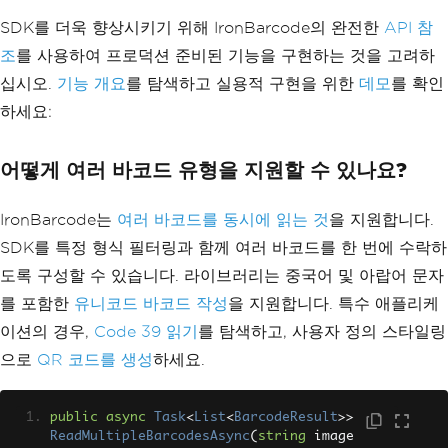
{
leName}"
);
Speed
=
 speed
,
SDK를 더욱 향상시키기 위해 IronBarcode의 완전한
API 참
return
Ok
(
new
{
Barcode
=
AutoRotate
=
true
,
result
,
FileName
=
 file
.
FileName
});
조
를 사용하여 프로덕션 준비된 기능을 구현하는 것을 고려하
RemoveFalsePositive
=
}
true
십시오.
기능 개요
를 탐색하고 실용적 구현을 위한
데모
를 확인
catch
(
Exception
 ex
)
});
{
하세요:
}
            _logger
.
LogError
(
ex
,
"Erro
}
r processing barcode"
);
}
어떻게 여러 바코드 유형을 지원할 수 있나요?
return
StatusCode
(
500
,
new
{
Error
=
"Internal server error"
});
}
IronBarcode는
여러 바코드를 동시에 읽는 것
을 지원합니다.
}
SDK를 특정 형식 필터링과 함께 여러 바코드를 한 번에 수락하
// POST endpoint for batch process
도록 구성할 수 있습니다. 라이브러리는 중국어 및 아랍어 문자
ing
[
HttpPost
(
"read-batch"
)]
를 포함한
유니코드 바코드 작성
을 지원합니다. 특수 애플리케
public
async
Task
<
IActionResult
>
R
이션의 경우,
Code 39 읽기
를 탐색하고, 사용자 정의 스타일링
eadBatch
(
List
<
IFormFile
>
 files
)
{
으로
QR 코드를 생성
하세요.
var
 results 
=
new
List
<object>
();
public
async
Task
<
List
<
BarcodeResult
>>
foreach
(
var
 file 
in
 files
)
ReadMultipleBarcodesAsync
(
string
 image