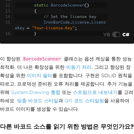
static
BarcodeScanner
()
{
// Set the license key
IronBarCode
.
License
.
Licens
eKey
=
"Your-License-Key"
;
VB
C#
}
// Method to read a barcode fr
om an image file with performance opti
mization
이 향상된
클래스는 옵션 캐싱을 통한 성능
BarcodeScanner
public
string
ReadBarcodeFromI
최적화, 더 나은 확장성을 위한
비동기 처리
, 그리고 향상된 정
mage
(
string
 imagePath
,
BarcodeReadingS
peed
 speed 
=
BarcodeReadingSpeed
.
Balan
확성을 위한
이미지 필터
를 포함합니다. 구현은 SOLID 원칙을
ced
)
따르고, 프로덕션 준비된 오류 처리를 제공합니다. 추가 기능을
{
try
위해
System.Drawing 통합
또는
스트림으로 내보내기
를 고려
{
하세요.
맞춤 바코드 스타일
과
QR 코드 스타일링
을 사용하여
var
 options 
=
GetCache
dOptions
(
speed
);
바코드 이미지를 생성할 수 있습니다.
// Try to read the bar
code from the given image path
다른 바코드 소스를 읽기 위한 방법은 무엇인가요?
var
 barcode 
=
BarcodeR
eader
.
Read
(
imagePath
,
 options
);