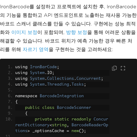
IronBarcode를 설정하고 프로젝트에 설치한 후, IronBarcode
의 기능을 통합하고 API 엔드포인트로 노출하는 재사용 가능한
바코드 스캐너 클래스를 만들 수 있습니다. 구현에는 성능 최적
화와
이미지 보정
이 포함되며,
방향 보정
을 통해 어려운 상황을
해결할 수 있습니다. 바코드 위치가 예측 가능한 경우 빠른 처
리를 위해
자르기 영역
을 구현하는 것을 고려하세요:
using 
IronBarCode
;
using 
System
.
IO
;
using 
System
.
Collections
.
Concurrent
;
using 
System
.
Threading
.
Tasks
;
namespace 
BarcodeIntegration
{
public
class
BarcodeScanner
{
private
static
readonly
Concur
rentDictionary
<
string
,
BarcodeReaderOp
tions
>
 _optionsCache 
=
new
();