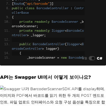
barcode: {ex.Message}"
;
[
Route
(
"api/barcode"
)]
}
public
class
BarcodeController
:
Contr
}
ollerBase
{
// Method to read a barcode fr
private
readonly
BarcodeScanner
 _b
om a PDF file with batch processing su
arcodeScanner
;
pport
private
readonly
ILogger
<
BarcodeCo
public
async
Task
<
List
<string>
ntroller
>
 _logger
;
>
ReadBarcodesFromPdfAsync
(
string
 file
Path
)
public
BarcodeController
(
ILogger
<
B
{
arcodeController
>
 logger
)
try
{
{
VB
C#
        _barcodeScanner 
=
new
BarcodeS
var
 options 
=
new
Barc
canner
();
odeReaderOptions
        _logger 
=
 logger
;
{
}
ExpectMultipleBarc
API는 Swagger UI에서 어떻게 보이나요?
odes
=
true
,
// POST endpoint to read barcode f
Speed
=
BarcodeRea
rom an uploaded image
dingSpeed
.
Detailed
[
HttpPost
(
"read-from-image"
)]
};
public
async
Task
<
IActionResult
>
R
eadFromImage
(
IFormFile
 file
)
// Try to read barcode
{
s from the given PDF file path