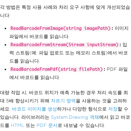
return
 barcode
?.
ToStri
각 방법은 특정 사용 사례와 처리 요구 사항에 맞게 개선되었습
ng
()
??
"No Barcode Found"
;
// Return 
the barcode string or indicate no barc
니다:
ode was found
}
:
이미지
ReadBarcodeFromImage(string imagePath)
catch
(
Exception
 ex
)
{
파일에서 바코드를 읽습니다.
// Return an error mes
:
입
ReadBarcodeFromStream(Stream inputStream)
sage if an exception occurs
력 스트림(예: 파일 업로드 또는 메모리 스트림)에서 바코
return
 $
"Error reading 
barcode: {ex.Message}"
;
드를 읽습니다.
}
:
PDF 파일
}
ReadBarcodeFromPdf(string filePath)
에서 바코드를 읽습니다.
// Method to read a barcode fr
om a stream (e.g., file upload or memo
ry stream)
대량 작업 시, 바코드 위치가 예측 가능한 경우 처리 속도를 최
public
async
Task
<string>
Read
대 5배 향상시키기 위해
자르기 영역
을 사용하는 것을 고려하
BarcodeFromStreamAsync
(
Stream
 inputStr
eam
)
세요.
바코드 이미지를 생성
하거나 다양한 형식으로
저장
할 수
{
있습니다. 라이브러리는
System.Drawing 객체
에서 읽고 바코
try
{
드를
HTML
또는
PDF 문서
로 내보낼 수 있습니다.
var
 options 
=
GetCache