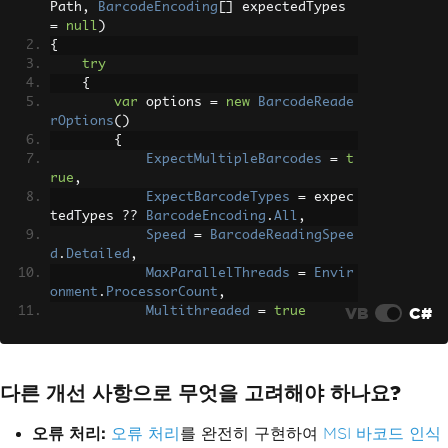
{
Path
,
BarcodeEncoding
[]
 expectedTypes 
            using 
var
 stream 
=
 file
.
Op
=
null
)
enReadStream
();
{
var
 result 
=
await
 _barcod
try
eScanner
.
ReadBarcodeFromStreamAsync
(
st
{
ream
);
var
 options 
=
new
BarcodeReade
            results
.
Add
(
new
{
FileName
rOptions
()
=
 file
.
FileName
,
Barcode
=
 result 
});
{
}
ExpectMultipleBarcodes
=
t
rue
,
return
Ok
(
new
{
Results
=
 resu
ExpectBarcodeTypes
=
 expec
lts
,
Count
=
 results
.
Count
});
tedTypes 
??
BarcodeEncoding
.
All
,
}
Speed
=
BarcodeReadingSpee
d
.
Detailed
,
// POST endpoint to generate barco
MaxParallelThreads
=
Envir
de from data
onment
.
ProcessorCount
,
[
HttpPost
(
"generate"
)]
VB
C#
Multithreaded
=
true
public
IActionResult
GenerateBarco
};
de
([
FromBody
]
BarcodeGenerationRequest
request
)
// Apply confidence threshold 
{
다른 개선 사항으로 무엇을 고려해야 하나요?
for machine learning accuracy
try
        options
.
Confidence
=
Confidenc
{
e
.
High
;
오류 처리:
오류 처리
를 완전히 구현하여
MSI 바코드 인식
// Create barcode with spe