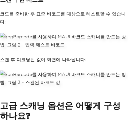
ew
MemoryStream
();
await
 stream
.
CopyToAsync
(
m
코드를 준비한 후 표준 바코드를 대상으로 테스트할 수 있습니
emoryStream
);
var
 imageBytes 
=
 memoryStr
다:
eam
.
ToArray
();
// Show the captured image 
in the UI
CapturedImage
.
Source
=
Ima
geSource
.
FromStream
(()
=>
new
MemoryStream
(
image
스캔 후 디코딩된 값이 화면에 나타납니다:
Bytes
));
// Process with IronBarcod
e
var
 bitmap 
=
AnyBitmap
.
Fro
mBytes
(
imageBytes
);
var
 options 
=
new
BarcodeR
eaderOptions
고급 스캐닝 옵션은 어떻게 구성
{
Speed
=
ReadingSpeed
.
B
하나요?
alanced
,
ExpectMultipleBarcodes
=
false