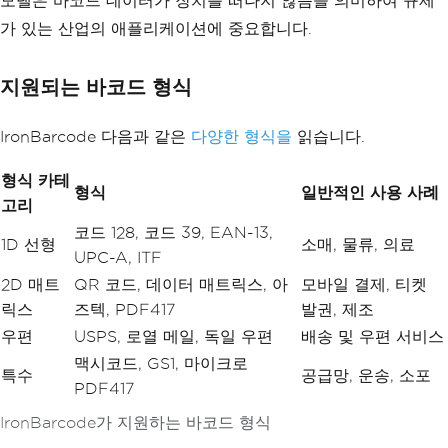
모델은 바코드 데이터가 장치를 떠나지 않음을 의미하여 규제
가 있는 산업의 애플리케이션에 중요합니다.
지원되는 바코드 형식
IronBarcode 다음과 같은
다양한 형식을
읽습니다.
형식 카테
형식
일반적인 사용 사례
고리
코드 128, 코드 39, EAN-13,
1D 선형
소매, 물류, 의료
UPC-A, ITF
2D 매트
QR 코드, 데이터 매트릭스, 아
모바일 결제, 티켓
릭스
즈텍, PDF417
발권, 제조
우편
USPS, 로열 메일, 독일 우편
배송 및 우편 서비스
맥시코드, GS1, 마이크로
특수
공급망, 운송, 소포
PDF417
IronBarcode가 지원하는 바코드 형식