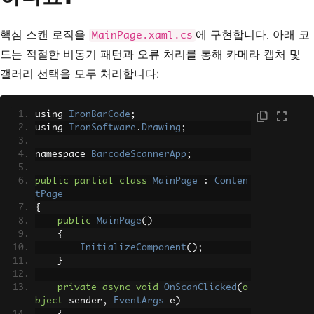
TextColor
=
"White"
CornerRadius
=
"8"
핵심 스캔 로직을
에 구현합니다. 아래 코
MainPage.xaml.cs
HeightRequest
=
"50"
/>
</VerticalStackLayout>
드는 적절한 비동기 패턴과 오류 처리를 통해 카메라 캡처 및
</ContentPage>
갤러리 선택을 모두 처리합니다:
using 
IronBarCode
;
using 
IronSoftware
.
Drawing
;
namespace 
BarcodeScannerApp
;
public
partial
class
MainPage
:
Conten
tPage
{
public
MainPage
()
{
InitializeComponent
();
}
private
async
void
OnScanClicked
(
o
bject
 sender
,
EventArgs
 e
)