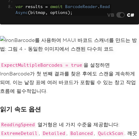
ption
)
var
 results 
=
await
BarcodeReader
.
Read
{
Async
(
bitmap
,
 options
);
await
DisplayAlert
(
"Unsupp
VB
C#
orted"
,
"Camera is not availab
le on this device."
,
"OK"
);
}
catch
(
PermissionException
)
{
await
DisplayAlert
(
"Permis
sion Required"
,
을 설정하면
ExpectMultipleBarcodes = true
"Please grant camera p
ermission in Settings."
,
"OK"
);
IronBarcode가 첫 번째 결과를 찾은 후에도 스캔을 계속하게
}
되며, 이는 낱장 표에 여러 바코드가 포함될 수 있는 창고 작업
catch
(
Exception
 ex
)
{
흐름에 필수적입니다.
await
DisplayAlert
(
"Erro
r"
,
읽기 속도 옵션
                $
"Scanning failed: {e
x.Message}"
,
"OK"
);
}
열거형은 네 가지 수준을 제공합니다:
ReadingSpeed
}
}
,
,
,
. 깨끗
ExtremeDetail
Detailed
Balanced
QuickScan