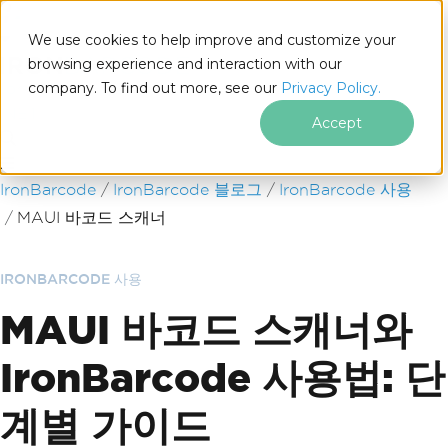
We use cookies to help improve and customize your
browsing experience and interaction with our
company. To find out more, see our
Privacy Policy.
for
.NET
Accept
푸터 콘텐츠로 바로가기
IronBarcode
IronBarcode 블로그
IronBarcode 사용
MAUI 바코드 스캐너
IRONBARCODE 사용
MAUI 바코드 스캐너와
IronBarcode 사용법: 단
계별 가이드