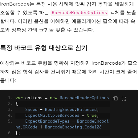
IronBarcode는 특정 사용 사례에 맞춰 감지 동작을 세밀하게
};
조정할 수 있도록 하는
객체를 노출
BarcodeReaderOptions
var
 results 
=
await
Barcod
합니다. 이러한 옵션을 이해하면 애플리케이션 필요에 따라 속
eReader
.
ReadAsync
(
bitmap
,
 options
);
도와 정확성 간의 균형을 맞출 수 있습니다.
if
(
results
.
Any
())
{
특정 바코드 유형 대상으로 삼기
var
 first 
=
 results
.
Fi
rst
();
ResultLabel
.
Text
=
 $
"V
예상되는 바코드 유형을 명확히 지정하면 IronBarcode가 필요
alue: {first.Value}"
;
FormatLabel
.
Text
=
 $
"F
하지 않은 형식 검사를 건너뛰기 때문에 처리 시간이 크게 줄어
ormat: {first.BarcodeType}"
;
듭니다:
}
else
{
var
 options 
=
new
BarcodeReaderOptions
ResultLabel
.
Text
=
"No 
{
barcode detected"
;
Speed
=
ReadingSpeed
.
Balanced
,
FormatLabel
.
Text
=
str
ExpectMultipleBarcodes
=
true
,
ing
.
Empty
;
ExpectBarcodeTypes
=
BarcodeEncodi
}
ng
.
QRCode
|
BarcodeEncoding
.
Code128
}
};
catch
(
FeatureNotSupportedExce