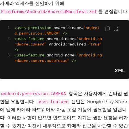
카메라 액세스를 선언하기 위해
를 편집합니다:
Platforms/Android/AndroidManifest.xml
<uses-permission
android:name
=
"androi
d.permission.CAMERA"
/>
<uses-feature
android:name
=
"android.ha
rdware.camera"
android:required
=
"true"
/>
<uses-feature
android:name
=
"android.ha
rdware.camera.autofocus"
/>
XML
항목은 사용자에게 런타임 권
android.permission.CAMERA
한을 요청합니다.
선언은 Google Play Store
uses-feature
에 앱에 카메라 하드웨어와 자동 초점 기능이 필요함을 알립니
다. 이러한 사항이 없으면 안드로이드 기기는 권한 요청을 허가
할 수 있지만 여전히 내부적으로 카메라 접근을 차단할 수 있습