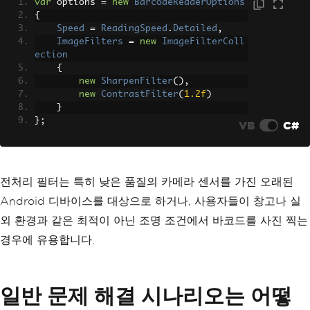
var
 options 
=
new
BarcodeReaderOptions
{
Speed
=
ReadingSpeed
.
Detailed
,
ImageFilters
=
new
ImageFilterColl
ection
{
new
SharpenFilter
(),
new
ContrastFilter
(
1.2f
)
}
};
VB
C#
전처리 필터는 특히 낮은 품질의 카메라 센서를 가진 오래된
Android 디바이스를 대상으로 하거나, 사용자들이 창고나 실
외 환경과 같은 최적이 아닌 조명 조건에서 바코드를 사진 찍는
경우에 유용합니다.
일반 문제 해결 시나리오는 어떻