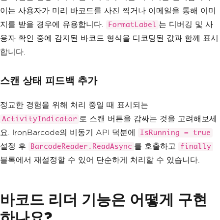
HorizontalOptions
=
"Cent
이는 사용자가 미리 바코드를 사진 찍거나 이메일을 통해 이미
er"
지를 받을 경우에 유용합니다.
FontAttributes
=
"Bold"
는 디버깅 및 사
/
FormatLabel
>
용자 확인 중에 감지된 바코드 형식을 디코딩된 값과 함께 표시
<Label
x:Name
=
"FormatLabel"
합니다.
Text
=
""
FontSize
=
"13"
HorizontalOptions
=
"Cent
스캔 상태 피드백 추가
er"
TextColor
=
"#888888"
/>
<Button
Text
=
"Scan Barcode"
정교한 경험을 위해 처리 중일 때 표시되는
Clicked
=
"OnScanClicke
d"
로 스캔 버튼을 감싸는 것을 고려해보세
ActivityIndicator
BackgroundColor
=
"#007A
요. IronBarcode의 비동기 API 덕분에
IsRunning = true
CC"
TextColor
=
"White"
설정 후
를 호출하고
BarcodeReader.ReadAsync
finally
CornerRadius
=
"8"
블록에서 재설정할 수 있어 단순하게 처리할 수 있습니다.
HeightRequest
=
"50"
/>
<Button
Text
=
"Load from Galler
y"
Clicked
=
"OnPickFromGal
바코드 리더 기능은 어떻게 구현
leryClicked"
BackgroundColor
=
"#5C5C
하나요?
5C"