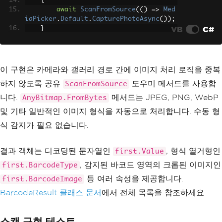
{
await
ScanFromSource
(()
=>
Med
iaPicker
.
Default
.
CapturePhotoAsync
());
VB
C#
}
private
async
void
OnPickFromGalle
ryClicked
(
object
 sender
,
EventArgs
 e
)
{
이 구현은 카메라와 갤러리 경로 간에 이미지 처리 로직을 중복
await
ScanFromSource
(()
=>
Med
하지 않도록 공유
도우미 메서드를 사용합
ScanFromSource
iaPicker
.
Default
.
PickPhotoAsync
());
}
니다.
메서드는 JPEG, PNG, WebP
AnyBitmap.FromBytes
및 기타 일반적인 이미지 형식을 자동으로 처리합니다. 수동 형
private
async
Task
ScanFromSource
(
Func
<
Task
<
FileResult
?>>
 sourceFunc
)
식 감지가 필요 없습니다.
{
try
결과 객체는 디코딩된 문자열인
, 형식 열거형인
{
first.Value
var
 photo 
=
await
 sourceFu
, 감지된 바코드 영역의 크롭된 이미지인
first.BarcodeType
nc
();
등 여러 속성을 제공합니다.
first.BarcodeImage
if
(
photo 
is
null
)
return
;
BarcodeResult 클래스 문서
에서 전체 목록을 참조하세요.
            using 
var
 stream 
=
await
 p
hoto
.
OpenReadAsync
();
            using 
var
 memoryStream 
=
n
스캔 구현 테스트