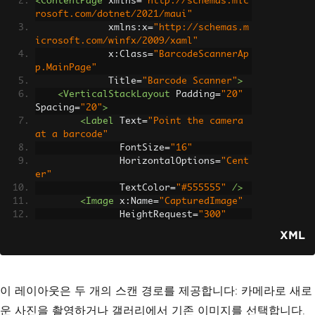
<ContentPage
xmlns
=
"http://schemas.mic
rosoft.com/dotnet/2021/maui"
xmlns:x
=
"http://schemas.m
icrosoft.com/winfx/2009/xaml"
x:Class
=
"BarcodeScannerAp
p.MainPage"
Title
=
"Barcode Scanner"
>
<VerticalStackLayout
Padding
=
"20"
Spacing
=
"20"
>
<Label
Text
=
"Point the camera 
at a barcode"
FontSize
=
"16"
HorizontalOptions
=
"Cent
er"
TextColor
=
"#555555"
/>
<Image
x:Name
=
"CapturedImage"
HeightRequest
=
"300"
Aspect
=
"AspectFit"
XML
BackgroundColor
=
"#F0F0F
0"
/>
<Label
x:Name
=
"ResultLabel"
Text
=
"Tap Scan to begi
이 레이아웃은 두 개의 스캔 경로를 제공합니다: 카메라로 새로
n"
FontSize
=
"18"
운 사진을 촬영하거나 갤러리에서 기존 이미지를 선택합니다.