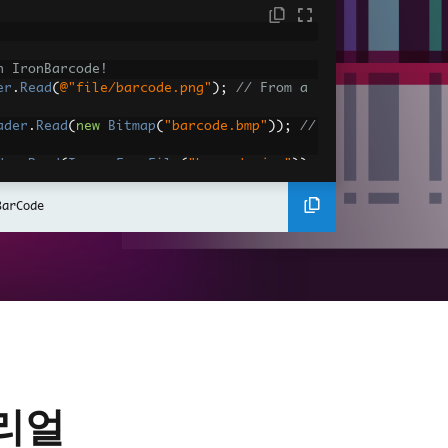
h IronBarcode!
er
.
Read
(
@"file/barcode.png"
);
// From a 
ader
.
Read
(
new
Bitmap
(
"barcode.bmp"
));
// 
der
.
Read
(
Image
.
FromFile
(
"barcode.jpg"
));
r
.
ReadPdf
(
@"file/mydocument.pdf"
);
// Fr
BarCode
rcode reading, utilize the BarcodeReader
deReaderOptions
om: Faster, Balanced, Detailed, ExtremeD
rformance as more detail is set
d
,
토리얼
 once a single barcode is found (if set 