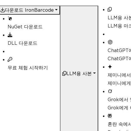
to true)
ExpectMultipleBarcodes
=
tru
다운로드 IronBarcode
LLM용 사
// By default, all barcode f
// Specifying a subset of ba
LLM용 
NuGet 다운로드
performance
ExpectBarcodeTypes
=
Barcode
DLL 다운로드
// Utilize multiple threads 
ChatGP
parallel
Multithreaded
=
true
,
ChatGP
무료 체험 시작하기
// Maximum threads for paral
LLM용 사본
// Default is 4
제미니에서
MaxParallelThreads
=
2
,
제미니에게
// The area of each image fr
// Specifying a crop area wi
Grok에서
avoid noisy parts of the image
CropArea
=
new
Rectangle
(),
Grok에게
// Special setting for Code3
// If a Code39 barcode is de
혼란 속에
nd extended ASCII character sets