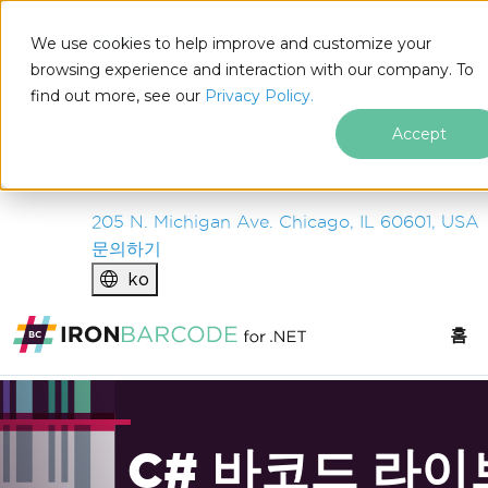
IRON
SOFTWARE
We use cookies to help improve and customize your
제품
browsing experience and interaction with our company. To
find out more, see our
기업
Privacy Policy.
솔루션
Accept
리소스
회사 소개
205 N. Michigan Ave. Chicago, IL 60601, USA
문의하기
ko
홈
C# 바코드 라