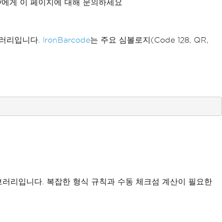
xity에게 이 페이지에 대해 문의하세요
브러리입니다.
IronBarcode
는 주요 심볼로지(Code 128, QR,
(
"barcode.png"
,
 myOptionsExample
);
e of code
eateBarcode
(
"12345"
,
BarcodeWriterEncodi
may choose to resize
e as an image
"
);
or further processing
mage
;
이브러리입니다. 복잡한 형식 규칙과 수동 체크섬 계산이 필요한