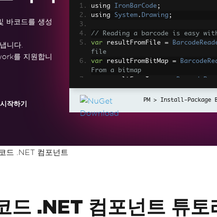
using 
IronBarCode
;
using 
System
.
Drawing
;
 및 바코드를 생성
// Reading a barcode is easy wit
var
 resultFromFile 
=
BarcodeRead
냅니다.
file
ramework를 지원합니
var
 resultFromBitMap 
=
BarcodeRe
From a bitmap
var
 resultFromImage 
=
BarcodeRea
// From an image file
var
 resultFromPdf 
=
BarcodeReade
Install-Package 
 시작하기
om PDF use ReadPdf
// To configure and fine-tune ba
Options class
var
 myOptionsExample 
=
new
Barco
코드 .NET 컴포넌트
{
// Choose a reading speed fr
etail
// There is a tradeoff in pe
Speed
=
ReadingSpeed
.
Balance
 바코드 .NET 컴포넌트 튜
// Reader will stop scanning