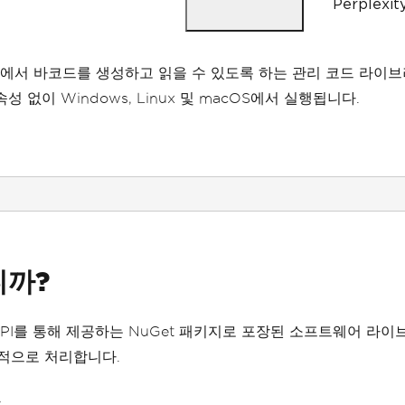
Perple
UseCode39ExtendedMode
=
true
};
// Read with the options applied
션에서 바코드를 생성하고 읽을 수 있도록 하는 관리 코드 라이
var
 results 
=
BarcodeReader
.
Read
종속성 없이 Windows, Linux 및 macOS에서 실행됩니다.
// Create a barcode with one lin
var
 myBarcode 
=
BarcodeWriter
.
Cr
ng
.
EAN8
);
// After creating a barcode, we 
myBarcode
.
ResizeTo
(
400
,
100
);
// Save our newly-created barcod
myBarcode
.
SaveAsImage
(
"EAN8.jpeg
니까?
// Get the barcode as an image f
var
 myBarcodeImage 
=
 myBarcode
.
I
API를 통해 제공하는 NuGet 패키지로 포장된 소프트웨어 라
부적으로 처리합니다.
: