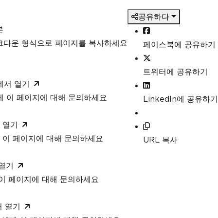
e
,
공유하다
본
ormats are scanned for
rcode types to search for would improve 
마크다운 형식으로 페이지를 복사하세요
페이스북에 공유하기
Encoding
.
AllOneDimensional
,
트위터에 공유하기
to read barcodes from multiple images in 
T에서 열기
T에 이 페이지에 대해 문의하세요
LinkedIn에 공유하기
lelized barcode reading
 열기
 이 페이지에 대해 문의하세요
URL 복사
ame in which to scan for barcodes
ll significantly improve performance and 
 열기
 이 페이지에 대해 문의하세요
9 barcodes
tected, try to read with both the base a
서 열기