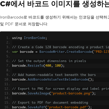
C#에서 바코드 이미지를 생성하
IronBarcode로 바코드를 생성하기 위해서는 인코딩을 선택하
및 PDF 문서로 저장합니다:
using 
IronBarCode
;
// Create a Code 128 barcode encoding a product i
var
 barcode 
=
BarcodeWriter
.
CreateBarcode
(
"PRD-12
// Set the output dimensions in pixels
barcode
.
ResizeTo
(
400
,
100
);
// Add human-readable text beneath the bars
barcode
.
AddBarcodeValueTextBelowBarcode
();
// Export to PNG for screen display and label pri
barcode
.
SaveAsImage
(
"product-barcode.png"
);
// Export to PDF for document embedding
barcode
.
SaveAsPdf
(
"product-barcode.pdf"
);