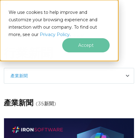
IRONSOFTWARE
We use cookies to help improve and
跳至頁尾內容
customize your browsing experience and
interaction with our company. To find out
more, see our
Privacy Policy.
Iron Software
Iron Software新聞
行業新聞
Accept
行業新聞
產業新聞
產業新聞
(35新聞)