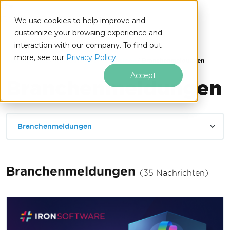
IRONSOFTWARE
We use cookies to help improve and
Zum Fußzeileninhalt springen
customize your browsing experience and
interaction with our company. To find out
more, see our
Privacy Policy.
Iron Software
Iron Software Nachrichten
Branchenmeldungen
Accept
Branchenmeldungen
Branchenmeldungen
Branchenmeldungen
(35 Nachrichten)