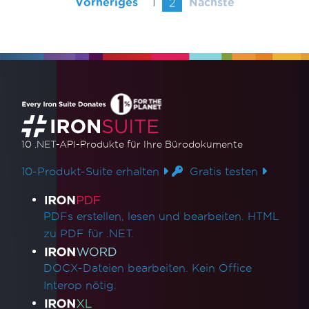
Vorheriges
1
2
Nächste
10 .NET-API-Produkte
für Ihre Bürodokumente
10-Produkt-Suite erhalten
Gratis testen
Produktlinks
PDFs erstellen, lesen und bearbeiten. HTML
zu PDF für .NET.
DOCX-Dateien bearbeiten. Kein Office
Interop nötig.