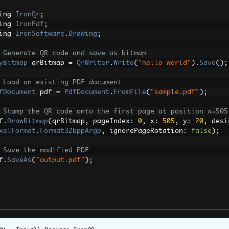
ing 
IronQr
;
ing 
IronPdf
;
ing 
IronSoftware
.
Drawing
;
 Generate QR code and save as bitmap
yBitmap
 qrBitmap 
=
QrWriter
.
Write
(
"hello world"
).
Save
();
 Load an existing PDF document
fDocument
 pdf 
=
PdfDocument
.
FromFile
(
"sample.pdf"
);
 Stamp the QR code onto the first page at position x=505
f
.
DrawBitmap
(
qrBitmap
,
 pageIndex
:
0
,
 x
:
505
,
 y
:
20
,
 desi
xelFormat
.
Format32bppArgb
,
 ignorePageRotation
:
false
);
 Save the modified PDF
f
.
SaveAs
(
"output.pdf"
);