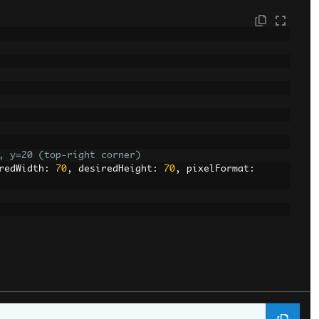
, y=20 (top-right corner)
redWidth
:
70
,
 desiredHeight
:
70
,
 pixelFormat
: