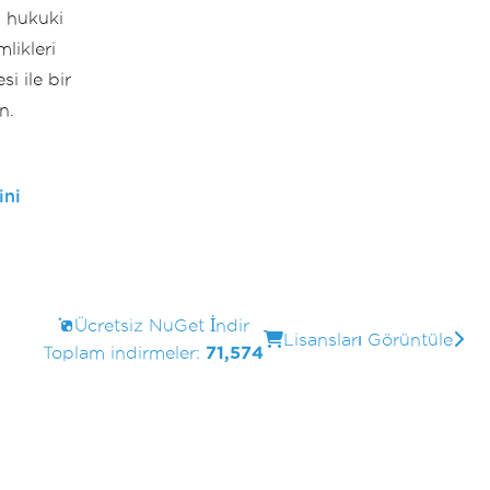
, hukuki
likleri
i ile bir
n.
ini
Ücretsiz NuGet İndir
Lisansları Görüntüle
Toplam indirmeler:
71,574