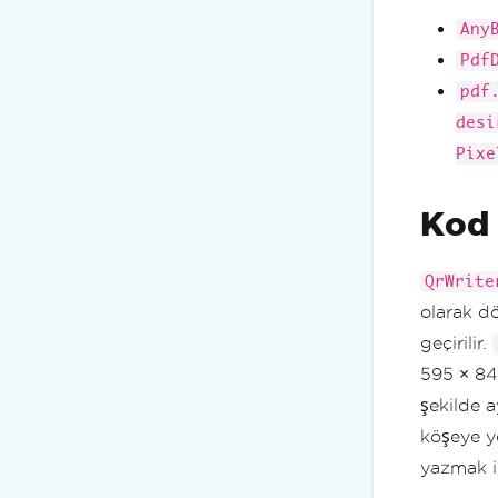
Any
Pdf
pdf
desi
Pixe
Kod 
QrWrite
olarak d
geçirilir.
595 × 84
şekilde 
köşeye ye
yazmak 