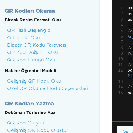
us
QR Kodları Okuma
us
Birçok Resim Formatı Oku
us
QR Hızlı Başlangıç
//
An
QR Kodu Oku
Blazor QR Kodu Tarayıcısı
//
QR Kod Değerini Oku
Pd
QR Kod Türünü Oku
//
Makine Öğrenimi Modeli
pd
Pi
Gelişmiş QR Kodu Oku
//
Özel QR Okuma Modu Seçenekleri
pd
QR Kodları Yazma
Doküman Türlerine Yaz
QR Kod Oluştur
Gelişmiş QR Kodu Oluştur