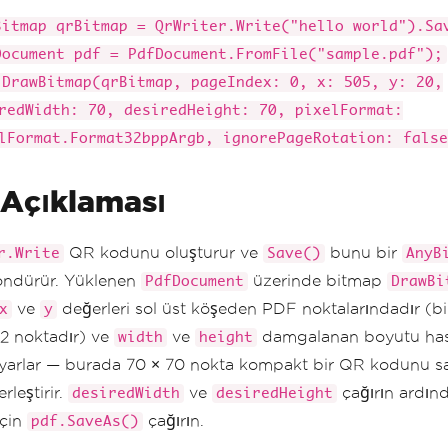
Bitmap qrBitmap = QrWriter.Write("hello world").Sa
Document pdf = PdfDocument.FromFile("sample.pdf");
.DrawBitmap(qrBitmap, pageIndex: 0, x: 505, y: 20,
redWidth: 70, desiredHeight: 70, pixelFormat:
lFormat.Format32bppArgb, ignorePageRotation: false
Açıklaması
QR kodunu oluşturur ve
bunu bir
r.Write
Save()
AnyB
öndürür. Yüklenen
üzerinde bitmap
PdfDocument
DrawBi
ve
değerleri sol üst köşeden PDF noktalarındadır (bi
x
y
2 noktadır) ve
ve
damgalanan boyutu has
width
height
ayarlar — burada 70 × 70 nokta kompakt bir QR kodunu s
rleştirir.
ve
çağırın ardın
desiredWidth
desiredHeight
için
çağırın.
pdf.SaveAs()