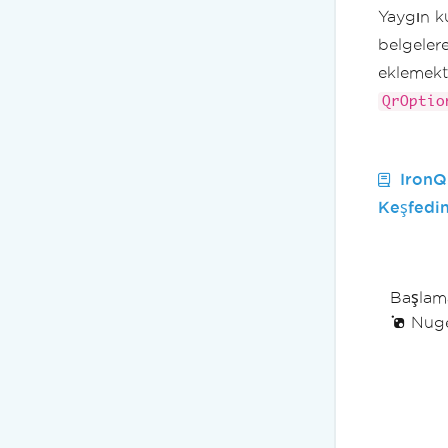
Yaygın k
belgelere
eklemekti
QrOptio
IronQ
Keşfedin
Başlama
Nuget