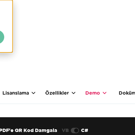
Lisanslama
Özellikler
Demo
Doküm
PDF'e QR Kod Damgala
VB
C#