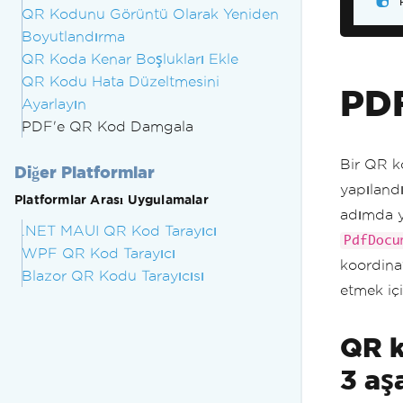
QR Kodunu Görüntü Olarak Yeniden
Boyutlandırma
QR Koda Kenar Boşlukları Ekle
QR Kodu Hata Düzeltmesini
PD
Ayarlayın
PDF'e QR Kod Damgala
Bir QR k
Diğer Platformlar
yapıland
Platformlar Arası Uygulamalar
adımda y
.NET MAUI QR Kod Tarayıcı
PdfDocu
WPF QR Kod Tarayıcı
koordina
Blazor QR Kodu Tarayıcısı
etmek içi
QR k
3 aş