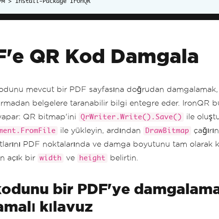
Install-Package IronQR
F'e QR Kod Damgala
odunu mevcut bir PDF sayfasına doğrudan damgalamak,
ırmadan belgelere taranabilir bilgi entegre eder. IronQR 
apar: QR bitmap'ini
ile oluşt
QrWriter.Write().Save()
ile yükleyin, ardından
çağırı
ment.FromFile
DrawBitmap
tlarını PDF noktalarında ve damga boyutunu tam olarak k
n açık bir
ve
belirtin.
width
height
odunu bir PDF'ye damgalama
amalı kılavuz