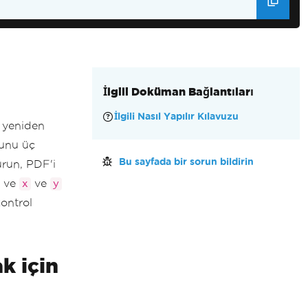
İlgili Doküman Bağlantıları
İlgili Nasıl Yapılır Kılavuzu
 yeniden
bunu üç
Bu sayfada bir sorun bildirin
urun, PDF'i
n ve
ve
x
y
ontrol
k için