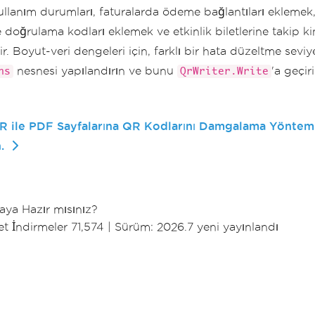
ullanım durumları, faturalarda ödeme bağlantıları eklemek
 doğrulama kodları eklemek ve etkinlik biletlerine takip kim
r. Boyut-veri dengeleri için, farklı bir hata düzeltme seviyes
nesnesi yapılandırın ve bunu
'a geçiri
ns
QrWriter.Write
R ile PDF Sayfalarına QR Kodlarını Damgalama Yöntem
.
ya Hazır mısınız?
 İndirmeler 71,574
|
Sürüm: 2026.7 yeni yayınlandı