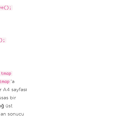
ve();
);
itmap
'a
tmap
r A4 sayfası
sas bir
ağ üst
dan sonucu