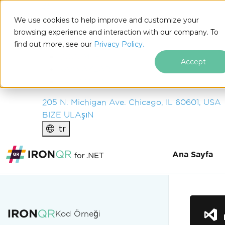
IRON
SOFTWARE
We use cookies to help improve and customize your
ÜRüNLER
browsing experience and interaction with our company. To
find out more, see our
KURUM
Privacy Policy.
ÇÖZÜMLER
Accept
KAYNAKLAR
HAKKIMIZDA
205 N. Michigan Ave. Chicago, IL 60601, USA
BIZE ULAşıN
tr
Ana Sayfa
Altbilgi içeriğine atla
Kod Örneği