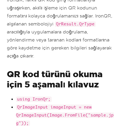
uğraşırken, akıllı işleme için QR kodunun
formatını kolayca doğrulamanızı sağlar. IronQR,
algılanan sembolojiyi
QrResult.QrType
aracılığıyla uygulamalara doğrulama,
yönlendirme veya taranan kodları formatlarına
göre kaydetme için gereken bilgileri sağlayarak
açığa çıkarır.
QR kod türünü okuma
için 5 aşamalı kılavuz
using IronQr;
QrImageInput imageInput = new
QrImageInput(Image.FromFile("sample.jp
g"));