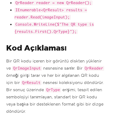
QrReader reader = new QrReader();
IEnumerable<QrResult> results =
reader.Read(imageInput);
Console.WriteLine($"The QR type is
{results.First().QrType}");
Kod Açıklaması
Bir QR kodu içeren bir görüntü diskten yüklenir
ve
nesnesine sarılır. Bir
QrImageInput
QrReader
örneği girişi tarar ve her bir algılanan QR kodu
için bir
nesnesi koleksiyonu döndürür.
QrResult
Bir sonuç üzerinde
erişimi, tespit edilen
QrType
sembolojiyi tanımlayan, standart bir QR kodu
veya başka bir desteklenen format gibi bir dizge
döndürür.