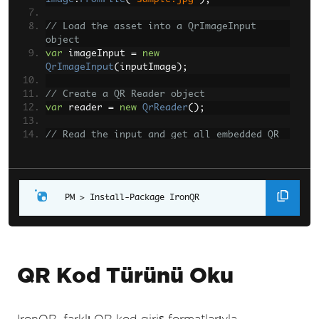
// Load the asset into a QrImageInput 
object
var
 imageInput 
=
new
QrImageInput
(
inputImage
);
// Create a QR Reader object
var
 reader 
=
new
QrReader
();
// Read the input and get all embedded QR 
codes
IEnumerable
<
QrResult
>
 results 
=
reader
.
Read
(
imageInput
);
Install-Package IronQR
// Display the type of the first QR code 
found
Console
.
WriteLine
(
$
"The QR type is 
{results.First().QrType}"
);
QR Kod Türünü Oku
IronQR, farklı QR kod giriş formatlarıyla