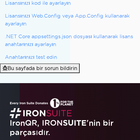
Lisansınızı kod ile ayarlayın
Lisansınızı Web.Config veya App.Config kullanarak
ayarlayın
.NET Core appsettings.json dosyası kullanarak lisans
anahtarınızı ayarlayın
Anahtarınızı test edin
Bu sayfada bir sorun bildirin
IronQR, IRON
SUITE
'nin bir
parçasıdır.