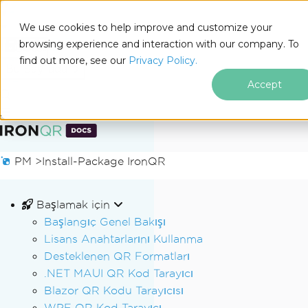
We use cookies to help improve and customize your
browsing experience and interaction with our company. To
Docs
find out more, see our
Privacy Policy.
for
Bu Sayfada
.NET
Accept
Altbilgi içeriğine atla
PM >
Install-Package IronQR
Başlamak için
Başlangıç Genel Bakışı
Lisans Anahtarlarını Kullanma
Desteklenen QR Formatları
.NET MAUI QR Kod Tarayıcı
Blazor QR Kodu Tarayıcısı
WPF QR Kod Tarayıcı