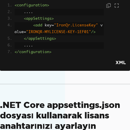
<configuration>
    ....
<appSettings>
<add
key
=
"IronQr.LicenseKey"
v
alue
=
"IRONQR-MYLICENSE-KEY-1EF01"
/>
</appSettings>
    ....
</configuration>
XML
.NET Core appsettings.json
dosyası kullanarak lisans
anahtarınızı ayarlayın