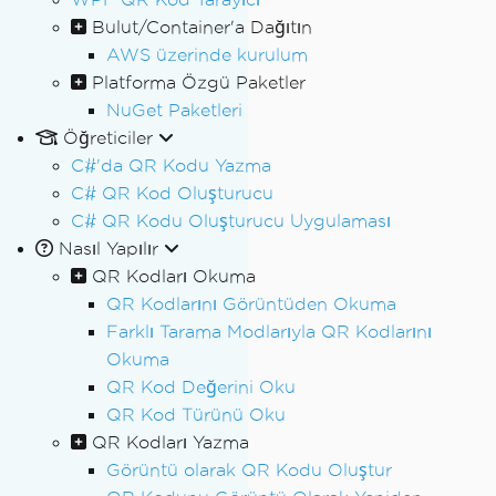
Bulut/Container'a Dağıtın
AWS üzerinde kurulum
Platforma Özgü Paketler
NuGet Paketleri
Öğreticiler
C#'da QR Kodu Yazma
C# QR Kod Oluşturucu
C# QR Kodu Oluşturucu Uygulaması
Nasıl Yapılır
QR Kodları Okuma
QR Kodlarını Görüntüden Okuma
Farklı Tarama Modlarıyla QR Kodlarını
Okuma
QR Kod Değerini Oku
QR Kod Türünü Oku
QR Kodları Yazma
Görüntü olarak QR Kodu Oluştur