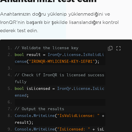
Anahtarınızın doğru yüklenip yüklenmediğini ve
IronQR'nin başarılı bir şekilde lisanslandığını kontrol
ederek test edin.
// Validate the license key
bool
 result 
=
IronQr
.
License
.
IsValidLi
cense
(
"IRONQR-MYLICENSE-KEY-1EF01"
);
// Check if IronQR is licensed success
fully 
bool
 isLicensed 
=
IronQr
.
License
.
IsLic
ensed
;
// Output the results
Console
.
WriteLine
(
"IsValidLicense: "
+
result
);
Console
.
WriteLine
(
"IsLicensed: "
+
 isL