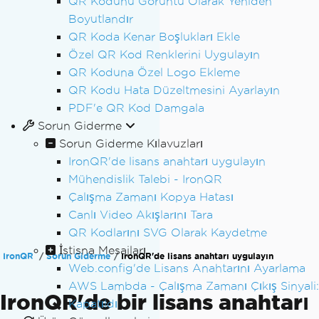
QR Kodunu Görüntü Olarak Yeniden
Boyutlandır
QR Koda Kenar Boşlukları Ekle
Özel QR Kod Renklerini Uygulayın
QR Koduna Özel Logo Ekleme
QR Kodu Hata Düzeltmesini Ayarlayın
PDF'e QR Kod Damgala
Sorun Giderme
Sorun Giderme Kılavuzları
IronQR'de lisans anahtarı uygulayın
Mühendislik Talebi - IronQR
Çalışma Zamanı Kopya Hatası
Canlı Video Akışlarını Tara
QR Kodlarını SVG Olarak Kaydetme
İstisna Mesajları
IronQR
Sorun Giderme
IronQR'de lisans anahtarı uygulayın
Web.config'de Lisans Anahtarını Ayarlama
AWS Lambda - Çalışma Zamanı Çıkış Sinyali:
IronQR'de bir lisans anahtarı
Kapatıldı