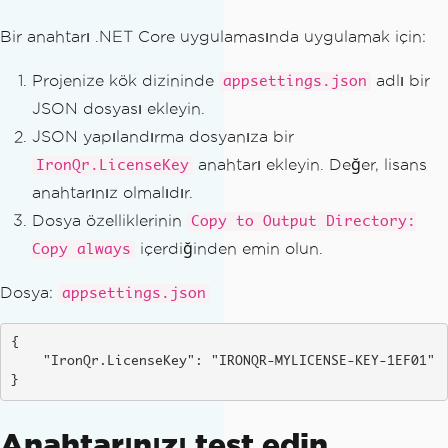
Bir anahtarı .NET Core uygulamasında uygulamak için:
Projenize kök dizininde
adlı bir
appsettings.json
JSON dosyası ekleyin.
JSON yapılandırma dosyanıza bir
anahtarı ekleyin. Değer, lisans
IronQr.LicenseKey
anahtarınız olmalıdır.
Dosya özelliklerinin
Copy to Output Directory:
içerdiğinden emin olun.
Copy always
Dosya:
appsettings.json
{

    "IronQr.LicenseKey": "IRONQR-MYLICENSE-KEY-1EF01"

}
Anahtarınızı test edin