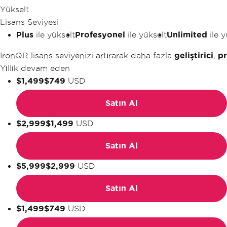
Yükselt
Lisans Seviyesi
Plus
ile yükselt
Profesyonel
ile yükselt
Unlimited
ile y
IronQR lisans seviyenizi artırarak daha fazla
geliştirici
,
pr
Yıllık devam eden
$1,499
$749
USD
Satın Al
$2,999
$1,499
USD
Satın Al
$5,999
$2,999
USD
Satın Al
$1,499
$749
USD