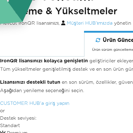
Yenileme & Yükseltmeler
Mevcut IronQR lisansınızı,
Müşteri HUB'ımızda
yönetin
Ürün Günce
Ürün sürüm güncellemel
IronQR lisansınızı kolayca genişletin
geliştiriciler ekley
Tüm yükseltmeler genişletilmiş destek ve en son ürün günc
Lisansınızı destekli tutun
en son sürüm, özellikler, güven
Aşağıdan yenileme seçeneğini seçin.
CUSTOMER HUB'a giriş yapın
or
Destek seviyesi:
Standart
Premium