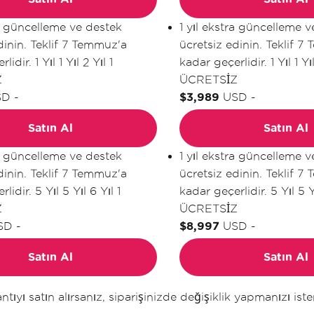
ra güncelleme ve destek
1 yıl ekstra güncelleme 
dinin. Teklif 7 Temmuz'a
ücretsiz edinin. Teklif 7
rlidir.
1 Yıl
1 Yıl
2 Yıl
1
kadar geçerlidir.
1 Yıl
1 Yı
Z
ÜCRETSİZ
SD
-
$3,989
USD
-
Satın Al
Satın Al
ra güncelleme ve destek
1 yıl ekstra güncelleme 
dinin. Teklif 7 Temmuz'a
ücretsiz edinin. Teklif 7
rlidir.
5 Yıl
5 Yıl
6 Yıl
1
kadar geçerlidir.
5 Yıl
5 Y
Z
ÜCRETSİZ
SD
-
$8,997
USD
-
Satın Al
Satın Al
tıyı satın alırsanız, siparişinizde değişiklik yapmanızı ist