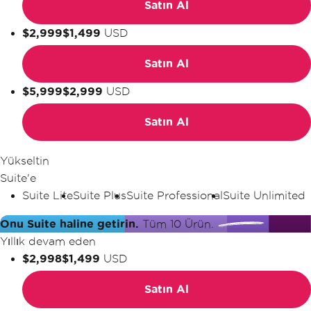
Satın Al
$2,999
$1,499
USD
Satın Al
$5,999
$2,999
USD
Satın Al
Yükseltin
Suite'e
Suite Lite
Suite Plus
Suite Professional
Suite Unlimited
Onu Suite haline getirin.
Tüm 10 Ürün.
Yıllık devam eden
$2,998
$1,499
USD
Satın Al