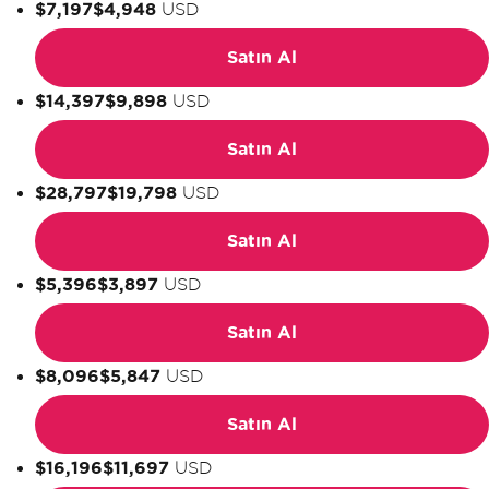
$7,197
$4,948
USD
Satın Al
$14,397
$9,898
USD
Satın Al
$28,797
$19,798
USD
Satın Al
$5,396
$3,897
USD
Satın Al
$8,096
$5,847
USD
Satın Al
$16,196
$11,697
USD