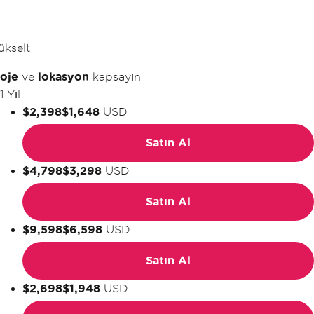
ükselt
oje
ve
lokasyon
kapsayın
1 Yıl
$2,398
$1,648
USD
Satın Al
$4,798
$3,298
USD
Satın Al
$9,598
$6,598
USD
Satın Al
$2,698
$1,948
USD