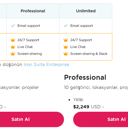
çin düşünün
Iron Suite Enterprise
Professional
okasyonlar, projeler
10 geliştirici, lokasyonlar, pro
Yıllık
D
-
$2,249
USD
-
Satın Al
Satın Al