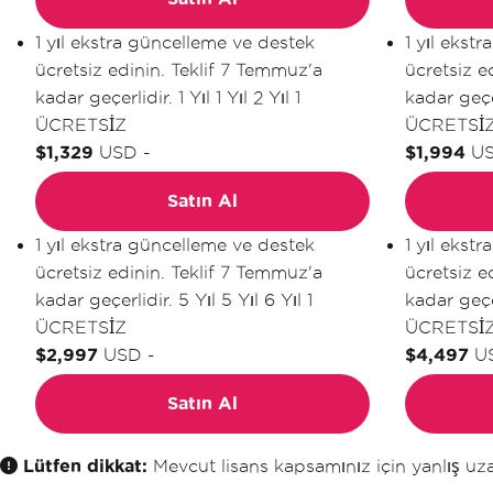
1 yıl ekstra güncelleme ve destek
1 yıl ekst
ücretsiz edinin. Teklif 7 Temmuz'a
ücretsiz e
kadar geçerlidir.
1 Yıl
1 Yıl
2 Yıl
1
kadar geçe
ÜCRETSİZ
ÜCRETSİ
$1,329
USD
-
$1,994
U
Satın Al
1 yıl ekstra güncelleme ve destek
1 yıl ekst
ücretsiz edinin. Teklif 7 Temmuz'a
ücretsiz e
kadar geçerlidir.
5 Yıl
5 Yıl
6 Yıl
1
kadar geçe
ÜCRETSİZ
ÜCRETSİ
$2,997
USD
-
$4,497
U
Satın Al
Lütfen dikkat:
Mevcut lisans kapsamınız için yanlış uzan