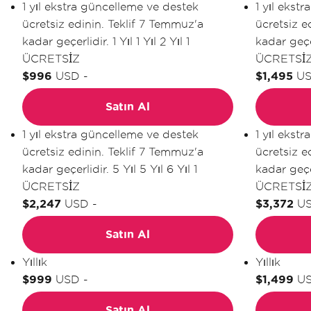
1 yıl ekstra güncelleme ve destek
1 yıl ekst
ücretsiz edinin. Teklif 7 Temmuz'a
ücretsiz e
kadar geçerlidir.
1 Yıl
1 Yıl
2 Yıl
1
kadar geçe
ÜCRETSİZ
ÜCRETSİ
$996
USD
-
$1,495
U
Satın Al
1 yıl ekstra güncelleme ve destek
1 yıl ekst
ücretsiz edinin. Teklif 7 Temmuz'a
ücretsiz e
kadar geçerlidir.
5 Yıl
5 Yıl
6 Yıl
1
kadar geçe
ÜCRETSİZ
ÜCRETSİ
$2,247
USD
-
$3,372
U
Satın Al
Yıllık
Yıllık
$999
USD
-
$1,499
U
Satın Al