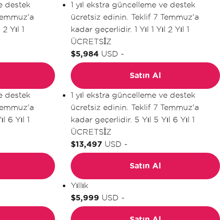
ve destek
1 yıl ekstra güncelleme ve destek
 Temmuz'a
ücretsiz edinin. Teklif 7 Temmuz'a
l
2 Yıl
1
kadar geçerlidir.
1 Yıl
1 Yıl
2 Yıl
1
ÜCRETSİZ
$5,984
USD
-
Satın Al
ve destek
1 yıl ekstra güncelleme ve destek
 Temmuz'a
ücretsiz edinin. Teklif 7 Temmuz'a
ıl
6 Yıl
1
kadar geçerlidir.
5 Yıl
5 Yıl
6 Yıl
1
ÜCRETSİZ
$13,497
USD
-
Satın Al
Yıllık
$5,999
USD
-
Satın Al