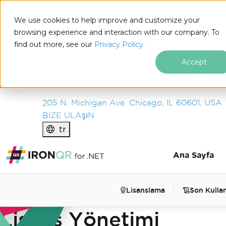
IRON
SOFTWARE
We use cookies to help improve and customize your
ÜRüNLER
browsing experience and interaction with our company. To
find out more, see our
KURUM
Privacy Policy.
ÇÖZÜMLER
Accept
KAYNAKLAR
HAKKIMIZDA
205 N. Michigan Ave. Chicago, IL 60601, USA
BIZE ULAşıN
tr
Ana Sayfa
Lisanslama
Son Kullan
Lisans Yönetimi
Altbilgi içeriğine atla