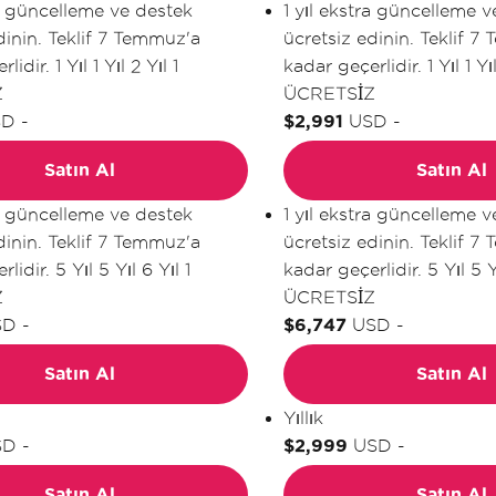
ra güncelleme ve destek
1 yıl ekstra güncelleme 
dinin. Teklif 7 Temmuz'a
ücretsiz edinin. Teklif 7
rlidir.
1 Yıl
1 Yıl
2 Yıl
1
kadar geçerlidir.
1 Yıl
1 Yı
Z
ÜCRETSİZ
SD
-
$2,991
USD
-
Satın Al
Satın Al
ra güncelleme ve destek
1 yıl ekstra güncelleme 
dinin. Teklif 7 Temmuz'a
ücretsiz edinin. Teklif 7
rlidir.
5 Yıl
5 Yıl
6 Yıl
1
kadar geçerlidir.
5 Yıl
5 Y
Z
ÜCRETSİZ
SD
-
$6,747
USD
-
Satın Al
Satın Al
Yıllık
SD
-
$2,999
USD
-
Satın Al
Satın Al