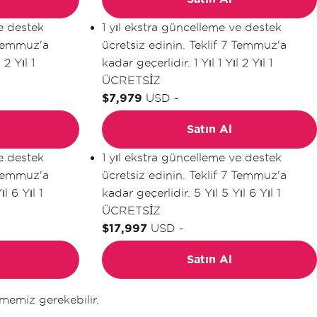
ve destek
1 yıl ekstra güncelleme ve destek
 Temmuz'a
ücretsiz edinin. Teklif 7 Temmuz'a
l
2 Yıl
1
kadar geçerlidir.
1 Yıl
1 Yıl
2 Yıl
1
ÜCRETSİZ
$7,979
USD
-
Satın Al
ve destek
1 yıl ekstra güncelleme ve destek
 Temmuz'a
ücretsiz edinin. Teklif 7 Temmuz'a
ıl
6 Yıl
1
kadar geçerlidir.
5 Yıl
5 Yıl
6 Yıl
1
ÜCRETSİZ
$17,997
USD
-
Satın Al
ememiz gerekebilir.