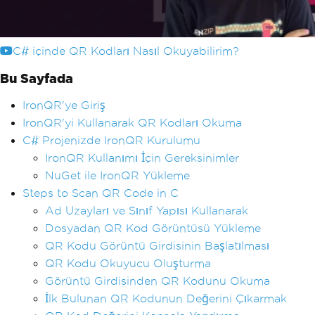
C# içinde QR Kodları Nasıl Okuyabilirim?
Bu Sayfada
IronQR'ye Giriş
IronQR'yi Kullanarak QR Kodları Okuma
C# Projenizde IronQR Kurulumu
IronQR Kullanımı İçin Gereksinimler
NuGet ile IronQR Yükleme
Steps to Scan QR Code in C
Ad Uzayları ve Sınıf Yapısı Kullanarak
Dosyadan QR Kod Görüntüsü Yükleme
QR Kodu Görüntü Girdisinin Başlatılması
QR Kodu Okuyucu Oluşturma
Görüntü Girdisinden QR Kodunu Okuma
İlk Bulunan QR Kodunun Değerini Çıkarmak