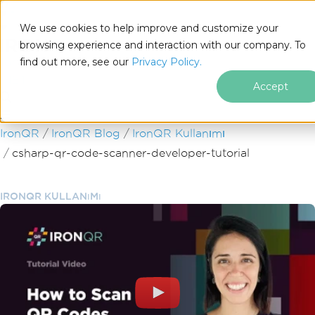
We use cookies to help improve and customize your
browsing experience and interaction with our company. To
find out more, see our
Privacy Policy.
for
.NET
Accept
Altbilgi içeriğine atla
IronQR
IronQR Blog
IronQR Kullanımı
csharp-qr-code-scanner-developer-tutorial
IRONQR KULLANıMı