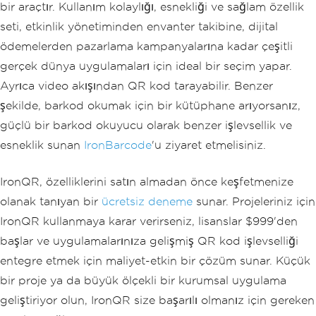
bir araçtır. Kullanım kolaylığı, esnekliği ve sağlam özellik
seti, etkinlik yönetiminden envanter takibine, dijital
ödemelerden pazarlama kampanyalarına kadar çeşitli
gerçek dünya uygulamaları için ideal bir seçim yapar.
Ayrıca video akışından QR kod tarayabilir. Benzer
şekilde, barkod okumak için bir kütüphane arıyorsanız,
güçlü bir barkod okuyucu olarak benzer işlevsellik ve
esneklik sunan
IronBarcode
'u ziyaret etmelisiniz.
IronQR, özelliklerini satın almadan önce keşfetmenize
olanak tanıyan bir
ücretsiz deneme
sunar. Projeleriniz için
IronQR kullanmaya karar verirseniz, lisanslar $999'den
başlar ve uygulamalarınıza gelişmiş QR kod işlevselliği
entegre etmek için maliyet-etkin bir çözüm sunar. Küçük
bir proje ya da büyük ölçekli bir kurumsal uygulama
geliştiriyor olun, IronQR size başarılı olmanız için gereken