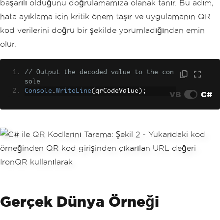
başarılı olduğunu doğrulamamıza olanak tanır. Bu adım,
hata ayıklama için kritik önem taşır ve uygulamanın QR
kod verilerini doğru bir şekilde yorumladığından emin
olur.
// Output the decoded value to the con
sole
Console
.
WriteLine
(
qrCodeValue
);
VB
C#
Gerçek Dünya Örneği