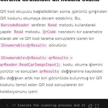
QR kod okuyucu başlatıldıktan sonra, görüntü girişinden
QR kodunu okumaya devam edebiliriz. Bu,
sınıfının
metodu kullanılarak
BarcodeReader
Read
yapılır.
metodu,
nesnesini bir parametre
Read
QrCode
olarak alır ve QR kod tarama sonuçlarını içeren bir
döndürür.
IEnumerable<QrResult>
IEnumerable<QrResult> qrResults =
kodu, okuma işlemini
qrReader.Read(qrImageInput);
yürütür ve sonuçları
değişkenine kaydeder.
qrResults
Bu değişken artık her biri görüntüde bulunmuş bir QR
kodunu temsil eden QR kod sonuçlarının bir
koleksiyonunu içerir.
// Execute the scanning process and st