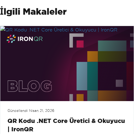
İlgili Makaleler
Güncellendi
Nisan 21, 2026
QR Kodu .NET Core Üretici & Okuyucu
| IronQR