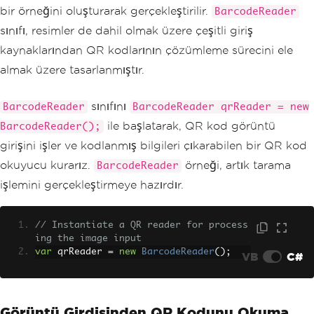
bir örneğini oluşturarak gerçekleştirilir.
BarcodeReader
sınıfı, resimler de dahil olmak üzere çeşitli giriş
kaynaklarından QR kodlarının çözümleme sürecini ele
almak üzere tasarlanmıştır.
sınıfını
BarcodeReader
BarcodeReader qrReader = new
ile başlatarak, QR kod görüntü
BarcodeReader();
girişini işler ve kodlanmış bilgileri çıkarabilen bir QR kod
okuyucu kurarız.
örneği, artık tarama
BarcodeReader
işlemini gerçekleştirmeye hazırdır.
// Instantiate a QR reader for process
ing the image input
var
 qrReader 
=
new
BarcodeReader
();
VB
C#
Görüntü Girdisinden QR Kodunu Okuma