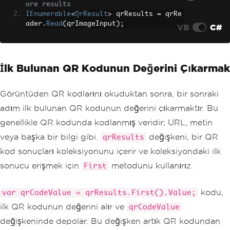
ore results
IEnumerable
<
QrResult
>
 qrResults 
=
 qrRe
ader
.
Read
(
qrImageInput
);
VB
C#
İlk Bulunan QR Kodunun Değerini Çıkarmak
Görüntüden QR kodlarını okuduktan sonra, bir sonraki
adım ilk bulunan QR kodunun değerini çıkarmaktır. Bu
genellikle QR kodunda kodlanmış veridir; URL, metin
veya başka bir bilgi gibi.
değişkeni, bir QR
qrResults
kod sonuçları koleksiyonunu içerir ve koleksiyondaki ilk
sonucu erişmek için
metodunu kullanırız.
First
kodu,
var qrCodeValue = qrResults.First().Value;
ilk QR kodunun değerini alır ve
qrCodeValue
değişkeninde depolar. Bu değişken artık QR kodundan