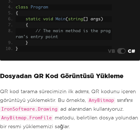
class
Program
{
static
void
Main
(
string
[]
 args
)
{
// The main method is the prog
ram's entry point
}
}
VB
C#
Dosyadan QR Kod Görüntüsü Yükleme
QR kod tarama sürecimizin ilk adımı, QR kodunu içeren
görüntüyü yüklemektir. Bu örnekte,
sınıfını
AnyBitmap
ad alanından kullanıyoruz.
IronSoftware.Drawing
metodu, belirtilen dosya yolundan
AnyBitmap.FromFile
bir resmi yüklememizi sağlar.