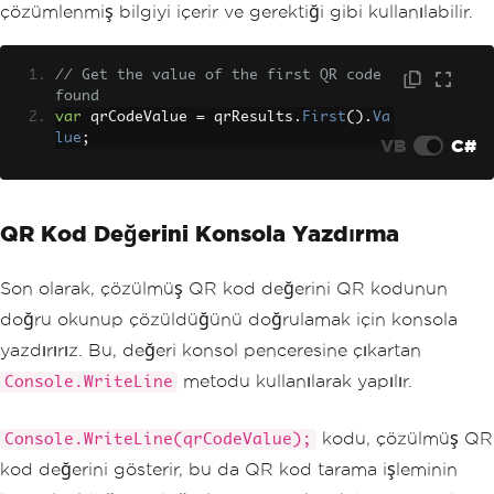
çözümlenmiş bilgiyi içerir ve gerektiği gibi kullanılabilir.
// Get the value of the first QR code 
found
var
 qrCodeValue 
=
 qrResults
.
First
().
Va
lue
;
VB
C#
QR Kod Değerini Konsola Yazdırma
Son olarak, çözülmüş QR kod değerini QR kodunun
doğru okunup çözüldüğünü doğrulamak için konsola
yazdırırız. Bu, değeri konsol penceresine çıkartan
metodu kullanılarak yapılır.
Console.WriteLine
kodu, çözülmüş QR
Console.WriteLine(qrCodeValue);
kod değerini gösterir, bu da QR kod tarama işleminin