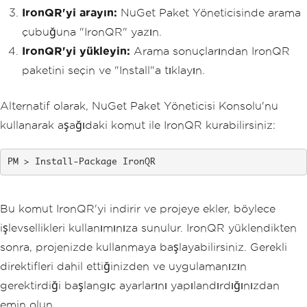
IronQR'yi arayın:
NuGet Paket Yöneticisinde arama
çubuğuna "IronQR" yazın.
IronQR'yi yükleyin:
Arama sonuçlarından IronQR
paketini seçin ve "Install"a tıklayın.
Alternatif olarak, NuGet Paket Yöneticisi Konsolu'nu
kullanarak aşağıdaki komut ile IronQR kurabilirsiniz:
Install-Package IronQR
Bu komut IronQR'yi indirir ve projeye ekler, böylece
işlevsellikleri kullanımınıza sunulur. IronQR yüklendikten
sonra, projenizde kullanmaya başlayabilirsiniz. Gerekli
direktifleri dahil ettiğinizden ve uygulamanızın
gerektirdiği başlangıç ayarlarını yapılandırdığınızdan
emin olun.