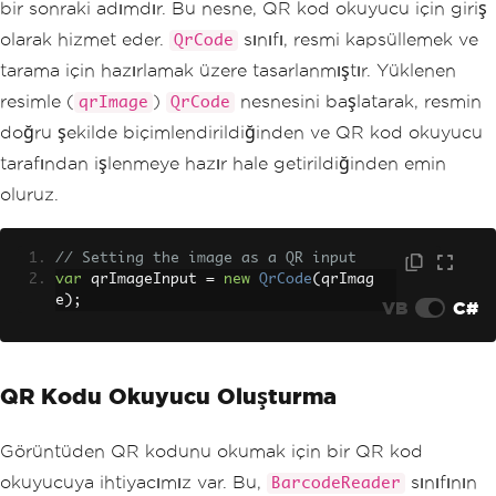
bir sonraki adımdır. Bu nesne, QR kod okuyucu için giriş
olarak hizmet eder.
sınıfı, resmi kapsüllemek ve
QrCode
tarama için hazırlamak üzere tasarlanmıştır. Yüklenen
resimle (
)
nesnesini başlatarak, resmin
qrImage
QrCode
doğru şekilde biçimlendirildiğinden ve QR kod okuyucu
tarafından işlenmeye hazır hale getirildiğinden emin
oluruz.
// Setting the image as a QR input
var
 qrImageInput 
=
new
QrCode
(
qrImag
e
);
VB
C#
QR Kodu Okuyucu Oluşturma
Görüntüden QR kodunu okumak için bir QR kod
okuyucuya ihtiyacımız var. Bu,
sınıfının
BarcodeReader