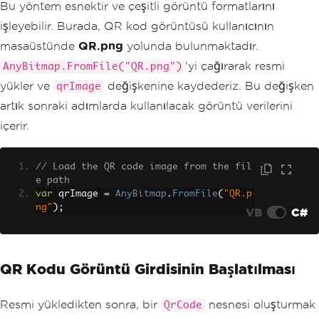
Bu yöntem esnektir ve çeşitli görüntü formatlarını
işleyebilir. Burada, QR kod görüntüsü kullanıcının
masaüstünde
QR.png
yolunda bulunmaktadır.
'yi çağırarak resmi
AnyBitmap.FromFile("QR.png")
yükler ve
değişkenine kaydederiz. Bu değişken
qrImage
artık sonraki adımlarda kullanılacak görüntü verilerini
içerir.
// Load the QR code image from the fil
e path
var
 qrImage 
=
AnyBitmap
.
FromFile
(
"QR.p
ng"
);
VB
C#
QR Kodu Görüntü Girdisinin Başlatılması
Resmi yükledikten sonra, bir
nesnesi oluşturmak
QrCode