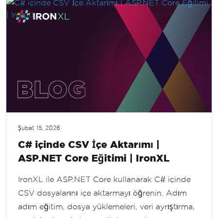
Şubat 15, 2026
C# içinde CSV İçe Aktarımı |
ASP.NET Core Eğitimi | IronXL
IronXL ile ASP.NET Core kullanarak C# içinde
CSV dosyalarını içe aktarmayı öğrenin. Adım
adım eğitim, dosya yüklemeleri, veri ayrıştırma,