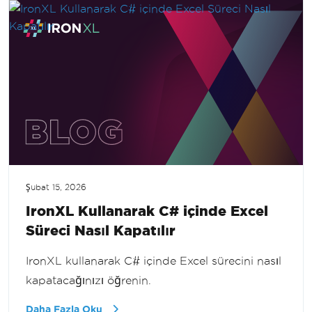
Şubat 15, 2026
IronXL Kullanarak C# içinde Excel
Süreci Nasıl Kapatılır
IronXL kullanarak C# içinde Excel sürecini nasıl
kapatacağınızı öğrenin.
Daha Fazla Oku