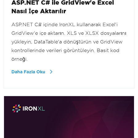
ASP.NET C# ile GridView'e Excel
Nasıl İçe Aktarılır
ASP.NET C# içinde IronXL kullanarak Excel'i
GridView'e içe aktarın. XLS ve XLSX dosyalarını
yükleyin, DataTable'a dönüştürün ve GridView
kontrollerinde verileri görüntüleyin. Basit kod
örneği.
Daha Fazla Oku