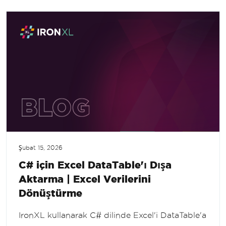
Şubat 15, 2026
C# için Excel DataTable'ı Dışa
Aktarma | Excel Verilerini
Dönüştürme
IronXL kullanarak C# dilinde Excel'i DataTable'a