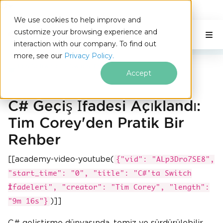
IRONSOFTWARE
We use cookies to help improve and
Altbilgi içeriğine atla
customize your browsing experience and
C# Application
Bu Sayfada
interaction with our company. To find out
more, see our
Privacy Policy.
Iron Software
Switch İfadeleri
Accept
C# Geçiş İfadesi Açıklandı:
Tim Corey'den Pratik Bir
Rehber
[[academy-video-youtube(
{"vid": "ALp3Dro7SE8",
"start_time": "0", "title": "C#'ta Switch
İfadeleri", "creator": "Tim Corey", "length":
)]]
"9m 16s"}
C# geliştirme dünyasında, temiz ve sürdürülebilir