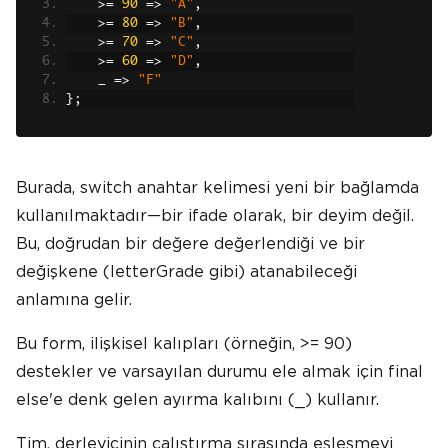
>=
90
=>
"A"
,
>=
80
=>
"B"
,
>=
70
=>
"C"
,
>=
60
=>
"D"
,
    _ 
=>
"F"
};
Burada, switch anahtar kelimesi yeni bir bağlamda
kullanılmaktadır—bir ifade olarak, bir deyim değil.
Bu, doğrudan bir değere değerlendiği ve bir
değişkene (letterGrade gibi) atanabileceği
anlamına gelir.
Bu form, ilişkisel kalıpları (örneğin, >= 90)
destekler ve varsayılan durumu ele almak için final
else'e denk gelen ayırma kalıbını (_) kullanır.
Tim, derleyicinin çalıştırma sırasında eşleşmeyi