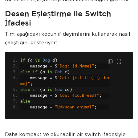
Desen Eşleştirme ile Switch
İfadesi
Tim, aşağıdaki kodun if deyimlerini kullanarak nasıl
çalıştığını gösteriyor:
if
(
a 
is
Dog
 d
)
    message 
=
 $
"Dog: {d.Name}"
;
else
if
(
a 
is
Cat
 c
)
    message 
=
 $
"Cat: {c.Title} {c.Na
me}"
;
else
if
(
a 
is
Cow
 co
)
    message 
=
 $
"Cow: {co.Breed}"
;
else
    message 
=
"Unknown animal"
;
Daha kompakt ve okunabilir bir switch ifadesiyle