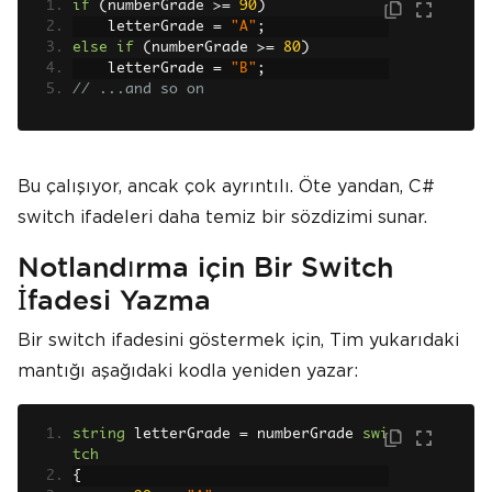
if
(
numberGrade 
>=
90
)
    letterGrade 
=
"A"
;
else
if
(
numberGrade 
>=
80
)
    letterGrade 
=
"B"
;
// ...and so on
Bu çalışıyor, ancak çok ayrıntılı. Öte yandan, C#
switch ifadeleri daha temiz bir sözdizimi sunar.
Notlandırma için Bir Switch
İfadesi Yazma
Bir switch ifadesini göstermek için, Tim yukarıdaki
mantığı aşağıdaki kodla yeniden yazar:
string
 letterGrade 
=
 numberGrade 
swi
tch
{