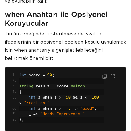
ve okunabilir kalır.
when Anahtarı ile Opsiyonel
Koruyucular
Tim'in örneğinde gösterilmese de, switch
ifadelerinin bir opsiyonel boolean koşulu uygulamak
için when anahtarıyla genişletilebileceğini
belirtmek önemlidir:
int
 score 
=
90
;
string
 result 
=
 score 
switch
{
int
 s when s 
>=
90
&&
 s 
<=
100
=
>
"Excellent"
,
int
 s when s 
>=
75
=>
"Good"
,
    _ 
=>
"Needs Improvement"
};