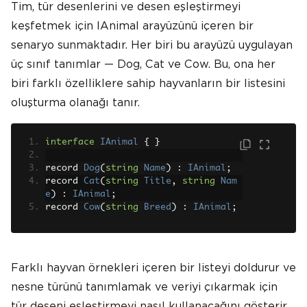
Tim, tür desenlerini ve desen eşleştirmeyi
keşfetmek için IAnimal arayüzünü içeren bir
senaryo sunmaktadır. Her biri bu arayüzü uygulayan
üç sınıf tanımlar — Dog, Cat ve Cow. Bu, ona her
biri farklı özelliklere sahip hayvanların bir listesini
oluşturma olanağı tanır.
interface
IAnimal
{
}
record 
Dog
(
string
Name
)
:
IAnimal
;
record 
Cat
(
string
Title
,
string
Nam
e
)
:
IAnimal
;
record 
Cow
(
string
Breed
)
:
IAnimal
;
Farklı hayvan örnekleri içeren bir listeyi doldurur ve
nesne türünü tanımlamak ve veriyi çıkarmak için
tür deseni eşleştirmeyi nasıl kullanacağını gösterir.