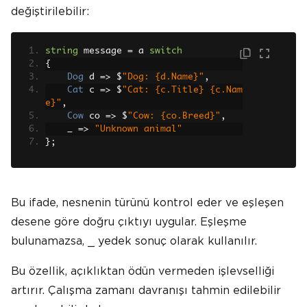
değiştirilebilir:
string
 message 
=
 a 
switch
{
Dog
 d 
=>
 $
"Dog: {d.Name}"
,
Cat
 c 
=>
 $
"Cat: {c.Title} {c.Nam
e}"
,
Cow
 co 
=>
 $
"Cow: {co.Breed}"
,
    _ 
=>
"Unknown animal"
};
Bu ifade, nesnenin türünü kontrol eder ve eşleşen
desene göre doğru çıktıyı uygular. Eşleşme
bulunamazsa, _ yedek sonuç olarak kullanılır.
Bu özellik, açıklıktan ödün vermeden işlevselliği
artırır. Çalışma zamanı davranışı tahmin edilebilir