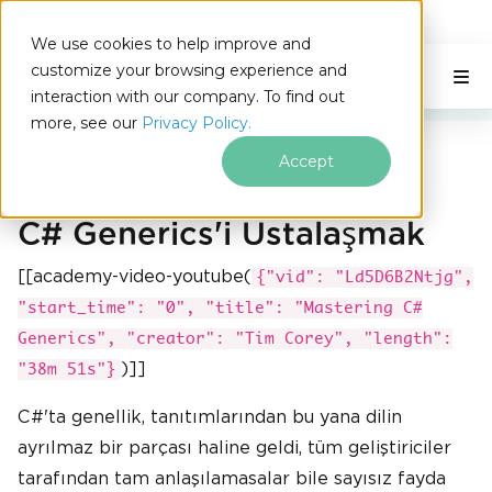
IRONSOFTWARE
We use cookies to help improve and
Altbilgi içeriğine atla
customize your browsing experience and
C# Application
Bu Sayfada
interaction with our company. To find out
more, see our
Privacy Policy.
Iron Software
C# Jenerikler
Accept
C# Generics'i Ustalaşmak
[[academy-video-youtube(
{"vid": "Ld5D6B2Ntjg",
"start_time": "0", "title": "Mastering C#
Generics", "creator": "Tim Corey", "length":
)]]
"38m 51s"}
C#'ta genellik, tanıtımlarından bu yana dilin
ayrılmaz bir parçası haline geldi, tüm geliştiriciler
tarafından tam anlaşılamasalar bile sayısız fayda