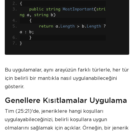
{
public
string
MostImportant
(
stri
ng
 a
,
string
 b
)
{
return
 a
.
Length
>
 b
.
Length
?
a 
:
 b
;
}
}
Bu uygulamalar, aynı arayüzün farklı türlerle, her tür
için belirli bir mantıkla nasıl uygulanabileceğini
gösterir.
Genellere Kısıtlamalar Uygulama
Tim (25:21)'de, jeneriklere hangi koşulları
uygulayabileceğinizi, belirli koşullara uygun
olmalarını sağlamak için açıklar. Örneğin, bir jenerik