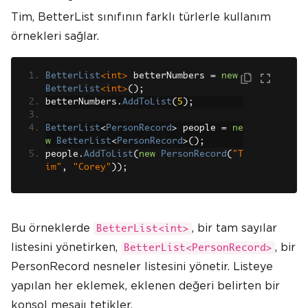
Tim, BetterList sınıfının farklı türlerle kullanım
örnekleri sağlar.
BetterList
<int>
 betterNumbers 
=
new
BetterList
<int>
();
betterNumbers
.
AddToList
(
5
);
BetterList
<
PersonRecord
>
 people 
=
ne
w
BetterList
<
PersonRecord
>();
people
.
AddToList
(
new
PersonRecord
(
"T
im"
,
"Corey"
));
Bu örneklerde
, bir tam sayılar
BetterList<int>
listesini yönetirken,
, bir
BetterList<PersonRecord>
PersonRecord nesneler listesini yönetir. Listeye
yapılan her eklemek, eklenen değeri belirten bir
konsol mesajı tetikler.