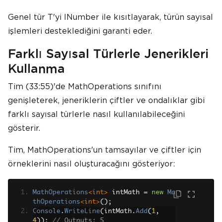
Genel tür T'yi INumber ile kısıtlayarak, türün sayısal
işlemleri desteklediğini garanti eder.
Farklı Sayısal Türlerle Jenerikleri
Kullanma
Tim (33:55)'de MathOperations sınıfını
genişleterek, jeneriklerin çiftler ve ondalıklar gibi
farklı sayısal türlerle nasıl kullanılabileceğini
gösterir.
Tim, MathOperations'un tamsayılar ve çiftler için
örneklerini nasıl oluşturacağını gösteriyor:
MathOperations
<int>
 intMath 
=
new
Ma
thOperations
<int>
();
Console
.
WriteLine
(
intMath
.
Add
(
1
,
4
));
// Outputs: 5