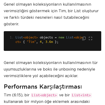
Genel olmayan koleksiyonların kullanılmasının
verimsizliğini göstermek için Tim, bir List oluşturur
ve farklı türdeki nesneleri nasıl tutabileceğini
gösterir.
List
<object>
 objects 
=
new
List
<obje
ct>
{
"Tim"
,
4
,
3.6m
};
Genel olmayan koleksiyonların kullanılmasının tür
uyumsuzluklarına ve boks ile unboxing nedeniyle
verimsizliklere yol açabileceğini açıklar.
Performans Karşılaştırması
Tim (6:15), bir
ve bir
List<object>
List<int>
kullanarak bir milyon öğe eklemek arasındaki