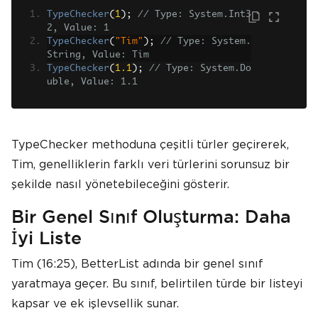
TypeChecker
(
1
);
// Type: System.Int3
2, Value: 1
TypeChecker
(
"Tim"
);
// Type: System.
String, Value: Tim
TypeChecker
(
1.1
);
// Type: System.Do
uble, Value: 1.1
TypeChecker methoduna çeşitli türler geçirerek,
Tim, genelliklerin farklı veri türlerini sorunsuz bir
şekilde nasıl yönetebileceğini gösterir.
Bir Genel Sınıf Oluşturma: Daha
İyi Liste
Tim (16:25), BetterList adında bir genel sınıf
yaratmaya geçer. Bu sınıf, belirtilen türde bir listeyi
kapsar ve ek işlevsellik sunar.