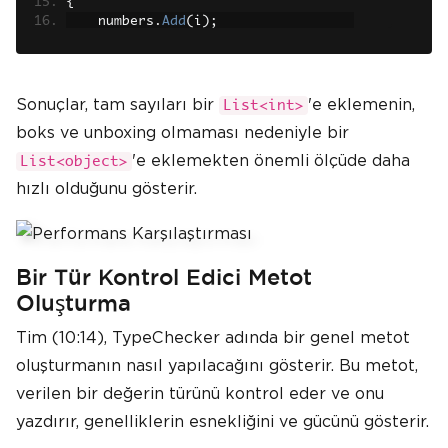
{
    numbers
.
Add
(
i
);
}
stopwatch
.
Stop
();
Console
.
WriteLine
(
$
"List of int elap
Sonuçlar, tam sayıları bir
'e eklemenin,
List<int>
sed time: {stopwatch.ElapsedMillisec
boks ve unboxing olmaması nedeniyle bir
onds} ms"
);
'e eklemekten önemli ölçüde daha
List<object>
hızlı olduğunu gösterir.
Bir Tür Kontrol Edici Metot
Oluşturma
Tim (10:14), TypeChecker adında bir genel metot
oluşturmanın nasıl yapılacağını gösterir. Bu metot,
verilen bir değerin türünü kontrol eder ve onu
yazdırır, genelliklerin esnekliğini ve gücünü gösterir.