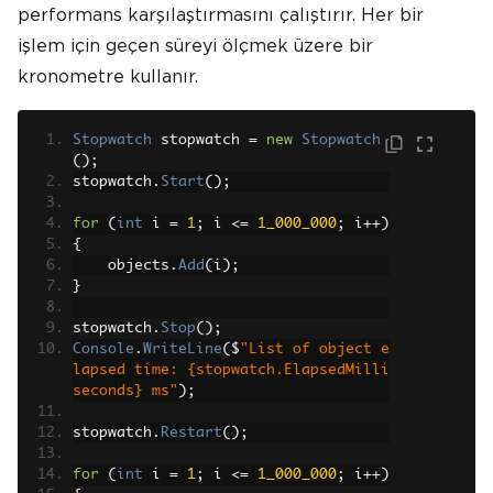
performans karşılaştırmasını çalıştırır. Her bir
işlem için geçen süreyi ölçmek üzere bir
kronometre kullanır.
Stopwatch
 stopwatch 
=
new
Stopwatch
();
stopwatch
.
Start
();
for
(
int
 i 
=
1
;
 i 
<=
1_000_000
;
 i
++)
{
    objects
.
Add
(
i
);
}
stopwatch
.
Stop
();
Console
.
WriteLine
(
$
"List of object e
lapsed time: {stopwatch.ElapsedMilli
seconds} ms"
);
stopwatch
.
Restart
();
for
(
int
 i 
=
1
;
 i 
<=
1_000_000
;
 i
++)