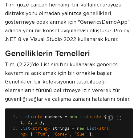
Tim, göze çarpan herhangi bir kullanıcı arayüzü
distraksiyonu olmadan yalnızca genellikleri
göstermeye odaklanmak için "GenericsDemoApp"
adında yeni bir konsol uygulaması oluşturur. Projeyi,
.NET 8 ve Visual Studio 2022 kullanarak kurar.
Genelliklerin Temelleri
Tim, (2:22)'de List sınıfını kullanarak generics
kavramını açıklamak için bir örnekle başlar.
Genellikler, bir koleksiyonun tutabileceği
elemanların türünü belirtmeye izin vererek tür
güvenliği sağlar ve çalışma zamanı hatalarını önler.
List
<int>
 numbers 
=
new
List
<int>
{
1
,
2
,
3
};
List
<string>
 strings 
=
new
List
<stri
ng>
{
"Tim"
,
"Corey"
,
"Sue"
};