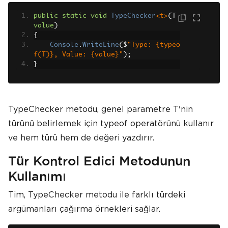
public
static
void
TypeChecker
<t>
(
T 
value
)
{
Console
.
WriteLine
(
$
"Type: {typeo
f(T)}, Value: {value}"
);
}
TypeChecker metodu, genel parametre T'nin
türünü belirlemek için typeof operatörünü kullanır
ve hem türü hem de değeri yazdırır.
Tür Kontrol Edici Metodunun
Kullanımı
Tim, TypeChecker metodu ile farklı türdeki
argümanları çağırma örnekleri sağlar.