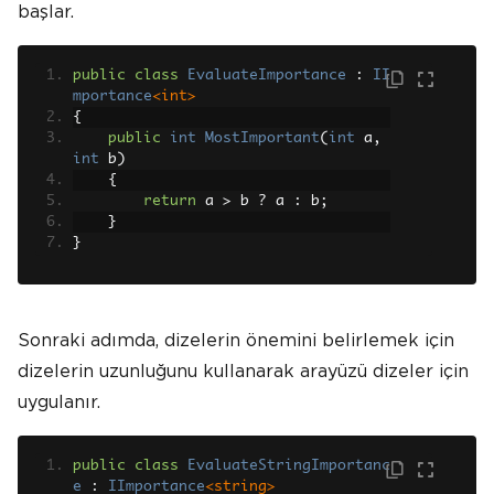
başlar.
public
class
EvaluateImportance
:
II
mportance
<int>
{
public
int
MostImportant
(
int
 a
,
int
 b
)
{
return
 a 
>
 b 
?
 a 
:
 b
;
}
}
Sonraki adımda, dizelerin önemini belirlemek için
dizelerin uzunluğunu kullanarak arayüzü dizeler için
uygulanır.
public
class
EvaluateStringImportanc
e
:
IImportance
<string>