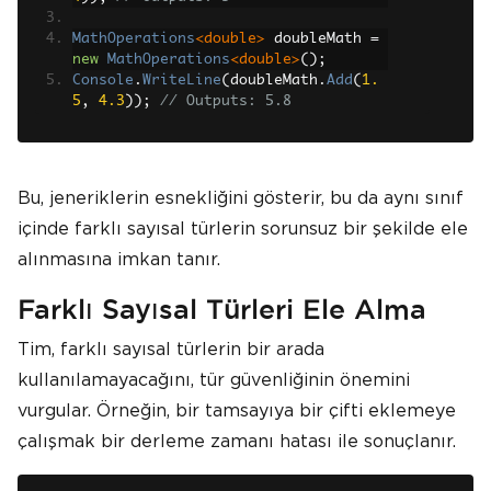
MathOperations
<double>
 doubleMath 
=
new
MathOperations
<double>
();
Console
.
WriteLine
(
doubleMath
.
Add
(
1.
5
,
4.3
));
// Outputs: 5.8
Bu, jeneriklerin esnekliğini gösterir, bu da aynı sınıf
içinde farklı sayısal türlerin sorunsuz bir şekilde ele
alınmasına imkan tanır.
Farklı Sayısal Türleri Ele Alma
Tim, farklı sayısal türlerin bir arada
kullanılamayacağını, tür güvenliğinin önemini
vurgular. Örneğin, bir tamsayıya bir çifti eklemeye
çalışmak bir derleme zamanı hatası ile sonuçlanır.