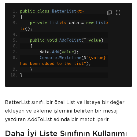
public
class
BetterList
<t>
{
private
List
<t>
 data 
=
new
List
<
t>
();
public
void
AddToList
(
T 
value
)
{
        data
.
Add
(
value
);
Console
.
WriteLine
(
$
"{value} 
has been added to the list"
);
}
}
BetterList sınıfı, bir özel List ve listeye bir değer
ekleyen ve ekleme işlemini belirten bir mesaj
yazdıran AddToList adında bir metot içerir.
Daha İyi Liste Sınıfının Kullanımı