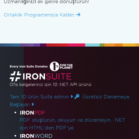
Uzmanlığınızı ek gelire dönüştürün!
Ortaklık Programımıza Katılın
Ofis belgeleriniz için 10 .NET API ürünü
Tam 10 ürün Suite edinin
Ücretsiz Denemeye
Başlayın
Ürün Bağlantıları
PDF oluşturun, okuyun ve düzenleyin. .NET
için HTML'den PDF'ye.