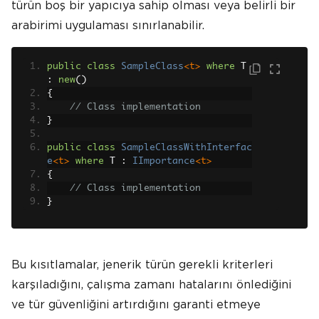
türün boş bir yapıcıya sahip olması veya belirli bir
arabirimi uygulaması sınırlanabilir.
public
class
SampleClass
<t>
where
 T 
:
new
()
{
// Class implementation
}
public
class
SampleClassWithInterfac
e
<t>
where
 T 
:
IImportance
<t>
{
// Class implementation
}
Bu kısıtlamalar, jenerik türün gerekli kriterleri
karşıladığını, çalışma zamanı hatalarını önlediğini
ve tür güvenliğini artırdığını garanti etmeye