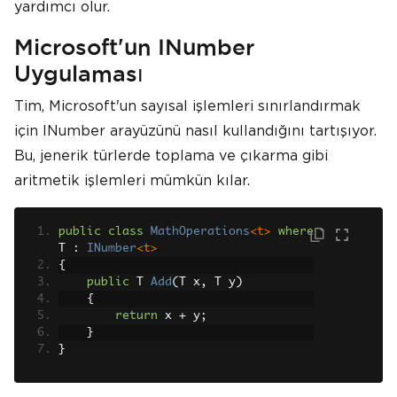
yardımcı olur.
Microsoft'un INumber
Uygulaması
Tim, Microsoft'un sayısal işlemleri sınırlandırmak
için INumber arayüzünü nasıl kullandığını tartışıyor.
Bu, jenerik türlerde toplama ve çıkarma gibi
aritmetik işlemleri mümkün kılar.
public
class
MathOperations
<t>
where
T 
:
INumber
<t>
{
public
 T 
Add
(
T x
,
 T y
)
{
return
 x 
+
 y
;
}
}