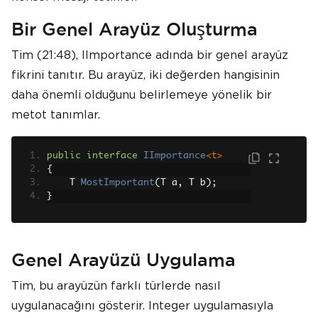
Bir Genel Arayüz Oluşturma
Tim (21:48), IImportance adında bir genel arayüz
fikrini tanıtır. Bu arayüz, iki değerden hangisinin
daha önemli olduğunu belirlemeye yönelik bir
metot tanımlar.
public
interface
IImportance
<t>
{
    T 
MostImportant
(
T a
,
 T b
);
}
Genel Arayüzü Uygulama
Tim, bu arayüzün farklı türlerde nasıl
uygulanacağını gösterir. Integer uygulamasıyla