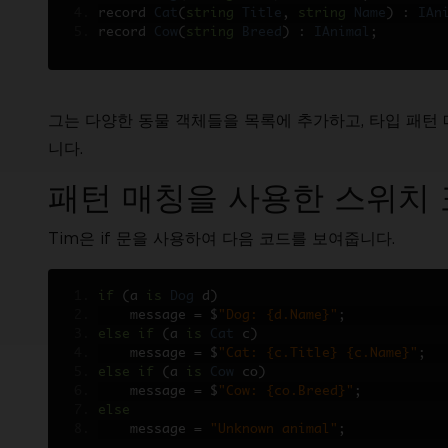
record 
Cat
(
string
Title
,
string
Name
)
:
IAn
record 
Cow
(
string
Breed
)
:
IAnimal
;
그는 다양한 동물 객체들을 목록에 추가하고, 타입 패턴
니다.
패턴 매칭을 사용한 스위치
Tim은 if 문을 사용하여 다음 코드를 보여줍니다.
if
(
a 
is
Dog
 d
)
    message 
=
 $
"Dog: {d.Name}"
;
else
if
(
a 
is
Cat
 c
)
    message 
=
 $
"Cat: {c.Title} {c.Name}"
;
else
if
(
a 
is
Cow
 co
)
    message 
=
 $
"Cow: {co.Breed}"
;
else
    message 
=
"Unknown animal"
;