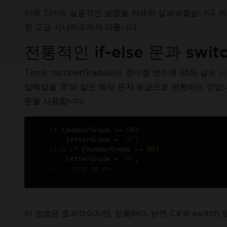
이제 Tim의 실용적인 설명을 자세히 살펴보겠습니다. 이
한 고급 시나리오까지 다룹니다.
전통적인 if-else 문과 swit
Tim은 numberGrade라는 정수형 변수에 85와 같
입력값을 'B'와 같은 해당 문자 등급으로 변환하는 것입니다
문을 사용합니다.
if
(
numberGrade 
>=
90
)
    letterGrade 
=
"A"
;
else
if
(
numberGrade 
>=
80
)
    letterGrade 
=
"B"
;
// ...and so on
이 방법은 효과적이지만, 장황하다. 반면 C#의 switc