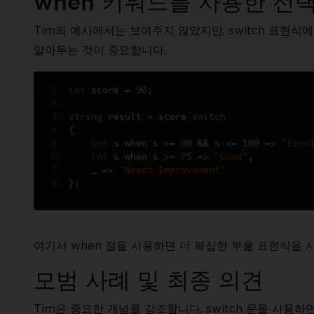
when 키워드를 사용한 선
Tim의 예시에서는 보여주지 않았지만, switch 표현식
알아두는 것이 중요합니다.
int
 score 
=
90
;
string
 result 
=
 score 
switch
{
int
 s when s 
>=
90
&&
 s 
<=
100
=>
"Exce
int
 s when s 
>=
75
=>
"Good"
,
    _ 
=>
"Needs Improvement"
};
여기서 when 절을 사용하면 더 복잡한 부울 표현식을 
모범 사례 및 최종 의견
Tim은 중요한 개념을 강조합니다. switch 문을 사용