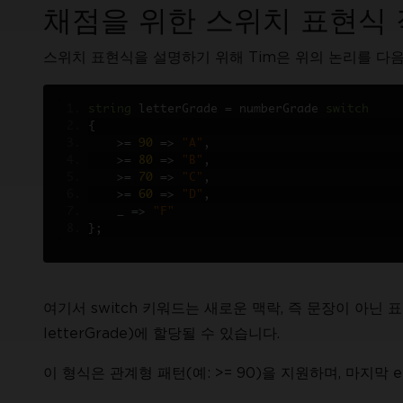
채점을 위한 스위치 표현식
스위치 표현식을 설명하기 위해 Tim은 위의 논리를 다
string
 letterGrade 
=
 numberGrade 
switch
{
>=
90
=>
"A"
,
>=
80
=>
"B"
,
>=
70
=>
"C"
,
>=
60
=>
"D"
,
    _ 
=>
"F"
};
여기서 switch 키워드는 새로운 맥락, 즉 문장이 아닌 
letterGrade)에 할당될 수 있습니다.
이 형식은 관계형 패턴(예: >= 90)을 지원하며, 마지막