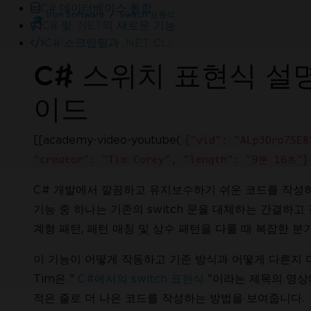
C# 데이터베이스 통합
Iron Software
Switch 표현식
C# 및 .NET의 새로운 기능
C# 스크립팅과 .NET CLI
C# 스위치 표현식 설명:
이드
[[academy-video-youtube(
{"vid": "ALp3Dro7SE
"creator": "Tim Corey", "length": "9분 16초"}
온라인 24/5
도움이 필요하세요?
영업 팀이 기꺼이 도와드리겠습니다.
C# 개발에서 깔끔하고 유지보수하기 쉬운 코드를 작성하
Enterprise 체험판을 사용해 보세요.
기능 중 하나는 기존의 switch 문을 대체하는 간결하고
계형 패턴, 패턴 매칭 및 상수 패턴을 다룰 때 복잡한 분
이 기능이 어떻게 작동하고 기존 방식과 어떻게 다른지 더
Tim은 "
C#에서의 switch 표현식
"이라는 제목의 영상에
적은 줄로 더 나은 코드를 작성하는 방법을 보여줍니다.