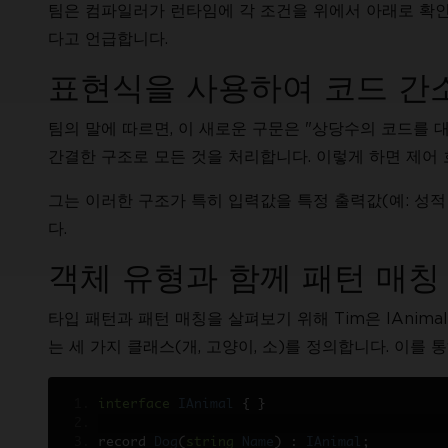
팀은 컴파일러가 런타임에 각 조건을 위에서 아래로 확
다고 언급합니다.
표현식을 사용하여 코드 간
팀의 말에 따르면, 이 새로운 구문은 "상당수의 코드를 대체"
간결한 구조로 모든 것을 처리합니다. 이렇게 하면 제어
그는 이러한 구조가 특히 입력값을 특정 출력값(예: 성적
다.
객체 유형과 함께 패턴 매칭
타입 패턴과 패턴 매칭을 살펴보기 위해 Tim은 IAni
는 세 가지 클래스(개, 고양이, 소)를 정의합니다. 이를 
interface
IAnimal
{
}
record 
Dog
(
string
Name
)
:
IAnimal
;