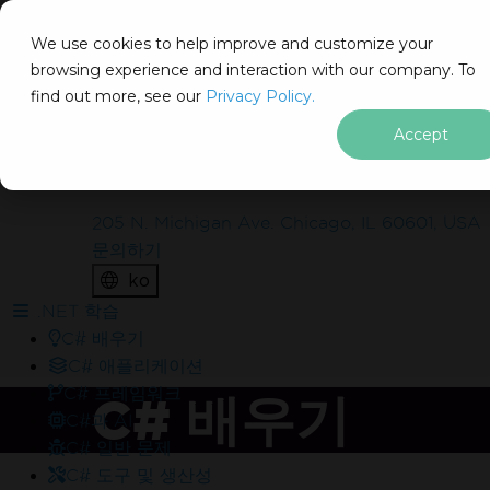
IRON
SOFTWARE
We use cookies to help improve and customize your
제품
browsing experience and interaction with our company. To
find out more, see our
기업
Privacy Policy.
솔루션
Accept
IronSuite를 실제 프로젝트에 무
리소스
회사 소개
료로 배포해 보시겠습니까?
205 N. Michigan Ave. Chicago, IL 60601, USA
문의하기
무엇이 포함되어 있나요?
ko
워터마크 없이 실제 운영 환경에서 테스트해 보세요.
푸터 콘텐츠로 바로가기
.NET 학습
30일 동안 완벽하게 작동하는 제품
C# 배우기
체험 기간 동안 연중무휴 24시간 기술 지원 제공
C# 애플리케이션
C# 프레임워크
C# 배우기
C#과 AI
C# 일반 문제
C# 도구 및 생산성