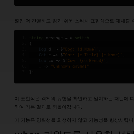
훨씬 더 간결하고 읽기 쉬운 스위치 표현식으로 대체할 
string
 message 
=
 a 
switch
{
Dog
 d 
=>
 $
"Dog: {d.Name}"
,
Cat
 c 
=>
 $
"Cat: {c.Title} {c.Name}"
,
Cow
 co 
=>
 $
"Cow: {co.Breed}"
,
    _ 
=>
"Unknown animal"
};
이 표현식은 객체의 유형을 확인하고 일치하는 패턴에 따라
하여 기본 결과로 되돌아갑니다.
이 기능은 명확성을 희생하지 않고 기능성을 향상시킵니다