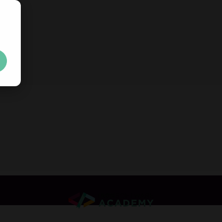
무료
30일 체험 키
를 즉시 
제한 없음. 100% 무제한 이용. 신용카드 불필요.
Your trial license wil
신용카드나 계정 생성은 필요하지 않습니다.
제한 없음. 