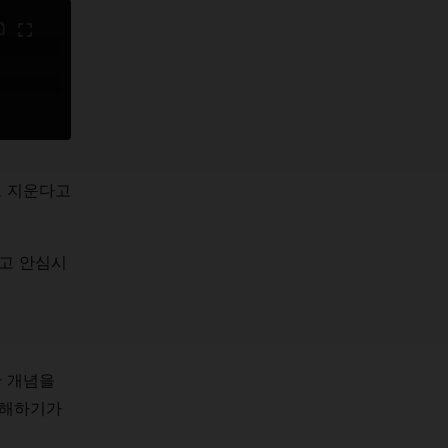
로 지운다고
다고 안심시
한 개념을
이해하기가