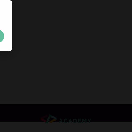
무료
30일 체험 키
를 즉시 
제한 없음. 100% 무제한 이용. 신용카드 불필요.
Your trial license wil
신용카드나 계정 생성은 필요하지 않습니다.
제한 없음. 