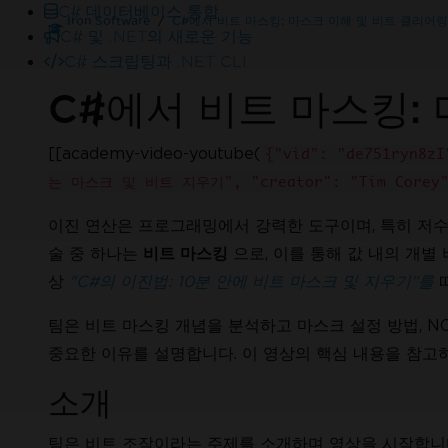
C# 데이터베이스 통합
Iron Software
C#에서 비트 마스킹: 마스크 이해 및 비트 클리어링
C# 및 .NET의 새로운 기능
C# 스크립팅과 .NET CLI
C#에서 비트 마스킹:
[[academy-video-youtube(
{"vid": "de751ryn8
는 마스크 및 비트 지우기", "creator": "Tim Corey",
이진 연산은 프로그래밍에서 강력한 도구이며, 특히 저수준
온라인 24/5
술 중 하나는
으로, 이를 통해 값 내의 개별 
비트 마스킹
도움이 필요하세요?
영업 팀이 기꺼이 도와드리겠습니다.
상
"C#의 이진법: 10분 안에 비트 마스크 및 지우기"를
따
Enterprise 체험판을 사용해 보세요.
팀은 비트 마스킹 개념을 분석하고 마스크 설정 방법, N
중요한 이유를 설명합니다. 이 영상의 핵심 내용을 참고
소개
팀은 비트 조작이라는 주제를 소개하며 영상을 시작합니다