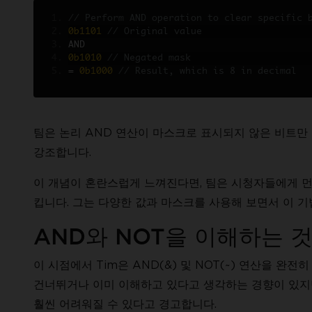
// Perform AND operation to clear specific 
0b1101
// Original value
AND
0b1010
// Negated mask
=
0b1000
// Result, which is 8 in decimal
팀은 논리 AND 연산이 마스크로 표시되지 않은 비트만
강조합니다.
이 개념이 혼란스럽게 느껴진다면, 팀은 시청자들에게 먼
킵니다. 그는 다양한 값과 마스크를 사용해 보면서 이 
AND와 NOT을 이해하는 
이 시점에서 Tim은 AND(&) 및 NOT(~) 연산을 
건너뛰거나 이미 이해하고 있다고 생각하는 경향이 있지
훨씬 어려워질 수 있다고 경고합니다.