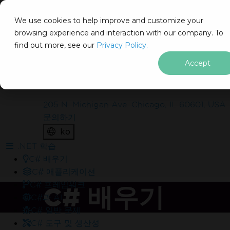
IRON
SOFTWARE
We use cookies to help improve and customize your
제품
browsing experience and interaction with our company. To
find out more, see our
기업
Privacy Policy.
솔루션
Accept
IronSuite를 실제 프로젝트에 무
리소스
회사 소개
료로 배포해 보시겠습니까?
205 N. Michigan Ave. Chicago, IL 60601, USA
문의하기
무엇이 포함되어 있나요?
ko
워터마크 없이 실제 운영 환경에서 테스트해 보세요.
푸터 콘텐츠로 바로가기
.NET 학습
30일 동안 완벽하게 작동하는 제품
C# 배우기
체험 기간 동안 연중무휴 24시간 기술 지원 제공
C# 애플리케이션
C# 프레임워크
C# 배우기
C#과 AI
C# 일반 문제
C# 도구 및 생산성