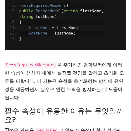
[
SetsRequiredMembers
]
public
PersonModel
(
string
 firstName
,
string
 lastName
)
{
FirstName
=
 firstName
;
LastName
=
 lastName
;
}
을 추가하면 컴파일러에게 이러
SetsRequiredMembers
한 속성이 생성자 내에서 설정될 것임을 알리고 초기화 오
류를 피합니다. 이 기능은 속성을 초기화하는 방식에 유연
성을 제공하면서 실수로 인한 누락을 방지하는 데 도움이
됩니다.
필수 속성이 유용한 이유는 무엇일까
요?
Tim은 새로운
키워드가 속성이 항상 설정될
required