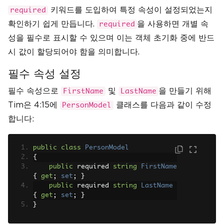
키워드를 도입하여 특정 속성이 설정되었는지
required
확인하기 쉽게 만듭니다.
을 사용하면 개별 속
required
성을 필수로 표시할 수 있으며 이는 객체 초기화 중에 반드
시 값이 할당되어야 함을 의미합니다.
필수 속성 설정
필수 속성으로
및
을 만들기 위해
FirstName
LastName
Tim은 4:15에
클래스를 다음과 같이 수정
PersonModel
합니다:
public
class
PersonModel
{
public
 required 
string
FirstName
{
get
;
set
;
}
public
 required 
string
LastName
{
get
;
set
;
}
}