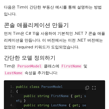
다음은 Tim이 간단한 부동산 예시를 통해 설명하는 방법
입니다.
콘솔 애플리케이션 만들기
먼저 Tim은 C# 11을 사용하여 기본적인 .NET 7 콘솔 애플
리케이션을 만듭니다. 이 버전에서는 이전 .NET 버전에는
없었던 required 키워드가 도입되었습니다.
간단한 모델 정의하기
Tim은
클래스에
및
PersonModel
FirstName
속성을 추가합니다:
LastName
public
class
PersonModel
{
public
string
FirstName
{
get
;
s
et
;
}
public
string
LastName
{
get
;
se