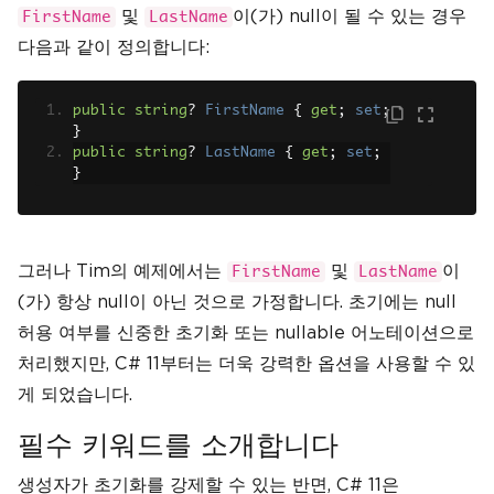
및
이(가) null이 될 수 있는 경우
FirstName
LastName
다음과 같이 정의합니다:
public
string
?
FirstName
{
get
;
set
;
}
public
string
?
LastName
{
get
;
set
;
}
그러나 Tim의 예제에서는
및
이
FirstName
LastName
(가) 항상 null이 아닌 것으로 가정합니다. 초기에는 null
허용 여부를 신중한 초기화 또는 nullable 어노테이션으로
처리했지만, C# 11부터는 더욱 강력한 옵션을 사용할 수 있
게 되었습니다.
필수 키워드를 소개합니다
생성자가 초기화를 강제할 수 있는 반면, C# 11은