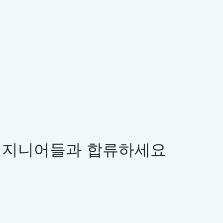
이 페이지에서
시작 지점: 기본 네임스페이스 지시어
Static 사용: 클래스 이름 건너뛰기
s and
타입 별칭: 모든 유형에 이름 짓기
별칭 vs. 레코드나 클래스
결론
 큽니다.
함한 모든
읽기 쉬운
 엔지니어들과 합류하세요
케이션에서