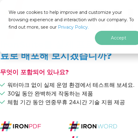
IRON
SOFTWARE
We use cookies to help improve and customize your
제품
browsing experience and interaction with our company. To
find out more, see our
기업
Privacy Policy.
솔루션
Accept
IronSuite를 실제 프로젝트에 무
리소스
회사 소개
료로 배포해 보시겠습니까?
205 N. Michigan Ave. Chicago, IL 60601, USA
문의하기
무엇이 포함되어 있나요?
ko
워터마크 없이 실제 운영 환경에서 테스트해 보세요.
푸터 콘텐츠로 바로가기
.NET 학습
30일 동안 완벽하게 작동하는 제품
C# 배우기
체험 기간 동안 연중무휴 24시간 기술 지원 제공
C# 애플리케이션
C# 프레임워크
C# 배우기
C#과 AI
C# 일반 문제
C# 도구 및 생산성