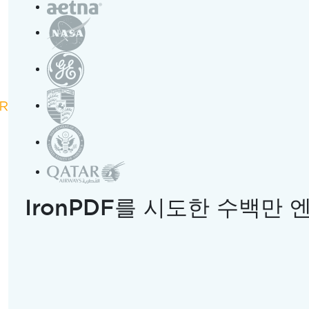
 및 .NET 8의 타입 별칭
", "start_time": "0", "title": "C# Using Directive
)]]
ey", "length": "9m 03s"}
형식과 최신 기능 간의 차이는 대부분의 개발자가 깨닫는 것보다
임포트는 .NET 6에서 도입되었고, .NET 8에서는 튜플을 포
 형태를 모두 알면 반복적인 유형 선언을 파일 상단의 하나의 
IronPDF를 시도한 수백만
에 기반하여,
지시문
의 각 형식을 .NET 8 콘솔 애플리
using
칭 구문까지의 과정을 구축할 것입니다.
스 지시어