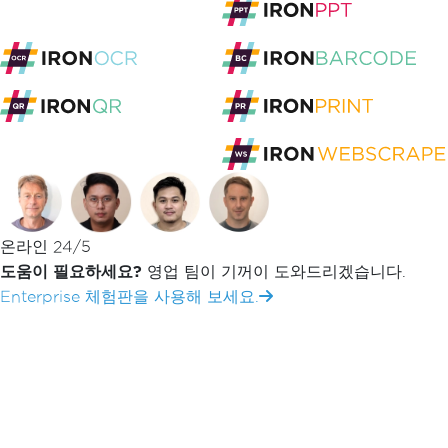
C# 데이터베이스 통합
Iron Software
Using 디렉티브 및 타입 별칭
C# 및 .NET의 새로운 기능
C# 스크립팅과 .NET CLI
C#의 Using 디렉티브
[[academy-video-youtube(
{"vid": "GiVZzrL2EIM
Type Aliases in .NET 8", "creator": "Tim Cor
C#의
키워드는 여러 기능을 수행하며, 그 기본 
using
온라인 24/5
네임스페이스 단축키는 처음부터 존재했으며, 정적 클래스 
도움이 필요하세요?
영업 팀이 기꺼이 도와드리겠습니다.
유형을 포괄하도록 별칭 문법이 확장되었습니다. 세 가지
Enterprise 체험판을 사용해 보세요.
이름으로 줄일 수 있습니다.
이 안내서는 Tim Corey의 최신 기능에 대한 워크스루
탐구합니다. 익숙한 네임스페이스 단축어에서 새 타입 별
시작 지점: 기본 네임스페이