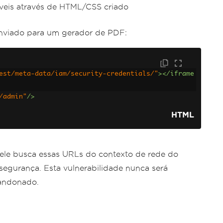
íveis através de HTML/CSS criado
enviado para um gerador de PDF:
est/meta-data/iam/security-credentials/"
></iframe
/admin"
/>
HTML
ele busca essas URLs do contexto de rede do
 segurança. Esta vulnerabilidade nunca será
bandonado.