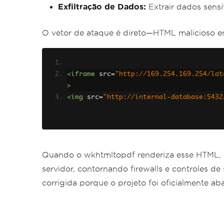
Exfiltração de Dados:
Extrair dados sens
O vetor de ataque é direto—HTML malicioso 
<iframe
src
=
"http://169.254.169.254/lat
>
<img
src
=
"http://internal-database:5432
Quando o wkhtmltopdf renderiza esse HTML, 
servidor, contornando firewalls e controles de
corrigida porque o projeto foi oficialmente a