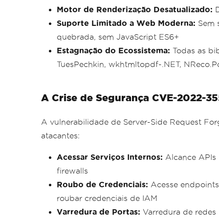
Motor de Renderização Desatualizado:
D
Suporte Limitado a Web Moderna:
Sem s
quebrada, sem JavaScript ES6+
Estagnação do Ecossistema:
Todas as bib
TuesPechkin, wkhtmltopdf-.NET, NReco.Pd
A Crise de Segurança CVE-2022-3
A vulnerabilidade de Server-Side Request Fo
atacantes:
Acessar Serviços Internos:
Alcance APIs i
firewalls
Roubo de Credenciais:
Acesse endpoints
roubar credenciais de IAM
Varredura de Portas:
Varredura de redes i