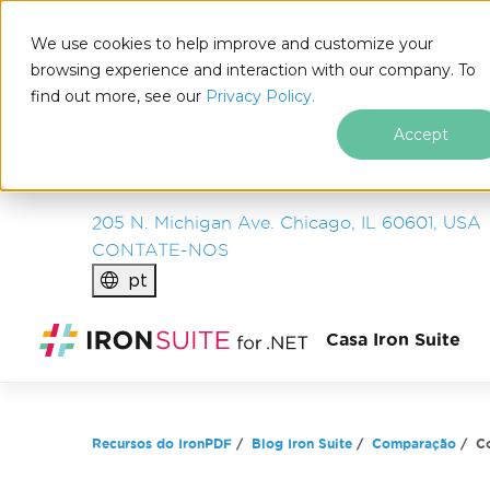
IRON
SOFTWARE
We use cookies to help improve and customize your
PRODUTOS
browsing experience and interaction with our company. To
find out more, see our
EMPRESA
Privacy Policy.
SOLUÇÕES
Accept
RECURSOS
SOBRE NÓS
205 N. Michigan Ave. Chicago, IL 60601, USA
CONTATE-NOS
pt
Ir para o conteúdo do rodapé
Casa Iron Suite
Recursos do IronPDF
Blog Iron Suite
Comparação
C