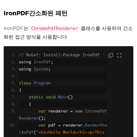
new
ObjectSettings
()
IronPDF간소화된 패턴
{
HtmlContent
=
"<
h1>Hello World</h1><p>This is a PDF 
IronPDF는
클래스를 사용하여 간소
ChromePdfRenderer
from HTML.</p>"
화된 접근 방식을 사용합니다:
}
}
// NuGet: Install-Package IronPdf
};
using 
IronPdf
byte
[]
;
 pdf 
=
 converter
.
Conve
rt
using 
(
doc
);
System
;
File
.
WriteAllBytes
(
"output.p
df"
class
,
 pdf
Program
);
{
}
}
static
void
Main
()
{
var
 renderer 
=
new
ChromePdf
Renderer
();
var
 pdf 
=
 renderer
.
RenderHtm
lAsPdf
(
"<h1>Hello World</h1><p>This 