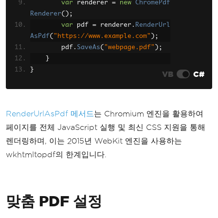
var
 renderer 
=
new
ChromePdf
rt
(
doc
);
Renderer
();
File
.
WriteAllBytes
(
"webpage.
var
 pdf 
=
 renderer
.
RenderUrl
pdf"
,
 pdf
);
AsPdf
(
"https://www.example.com"
);
}
        pdf
.
SaveAs
(
"webpage.pdf"
);
}
}
}
VB
C#
RenderUrlAsPdf 메서드
는 Chromium 엔진을 활용하여
페이지를 전체 JavaScript 실행 및 최신 CSS 지원을 통해
렌더링하며, 이는 2015년 WebKit 엔진을 사용하는
wkhtmltopdf의 한계입니다.
맞춤 PDF 설정