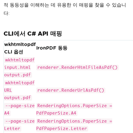
perSize
=
PdfPaperSize
.
A4
;
적 동등성을 이해하는 데 유용한 이 매핑을 찾을 수 있습니
다:
var
 pdf 
=
 renderer
.
RenderHtm
lFileAsPdf
(
"input.html"
);
        pdf
.
SaveAs
(
"custom-output.pd
CLI에서 C# API 매핑
f"
);
}
wkhtmltopdf
IronPDF 동등
}
CLI 옵션
wkhtmltopdf
input.html
renderer.RenderHtmlFileAsPdf()
output.pdf
wkhtmltopdf
URL
renderer.RenderUrlAsPdf()
output.pdf
--page-size
RenderingOptions.PaperSize =
A4
PdfPaperSize.A4
--page-size
RenderingOptions.PaperSize =
Letter
PdfPaperSize.Letter