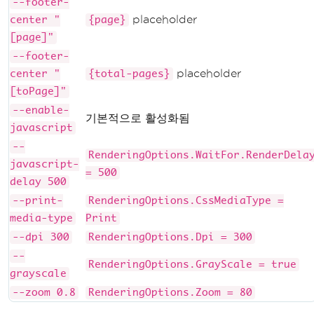
--footer-
placeholder
center "
{page}
[page]"
--footer-
placeholder
center "
{total-pages}
[toPage]"
--enable-
기본적으로 활성화됨
javascript
--
RenderingOptions.WaitFor.RenderDela
javascript-
= 500
delay 500
--print-
RenderingOptions.CssMediaType =
media-type
Print
--dpi 300
RenderingOptions.Dpi = 300
--
RenderingOptions.GrayScale = true
grayscale
--zoom 0.8
RenderingOptions.Zoom = 80