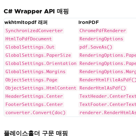
C# Wrapper API 매핑
wkhtmltopdf 래퍼
IronPDF
SynchronizedConverter
ChromePdfRenderer
HtmlToPdfDocument
RenderingOptions
GlobalSettings.Out
pdf.SaveAs()
GlobalSettings.PaperSize
RenderingOptions.Pap
GlobalSettings.Orientation
RenderingOptions.Pap
GlobalSettings.Margins
RenderingOptions.Mar
ObjectSettings.Page
RenderHtmlFileAsPdf(
ObjectSettings.HtmlContent
RenderHtmlAsPdf()
HeaderSettings.Center
TextHeader.CenterTex
FooterSettings.Center
TextFooter.CenterTex
converter.Convert(doc)
renderer.RenderHtmlA
플레이스홀더 구문 매핑