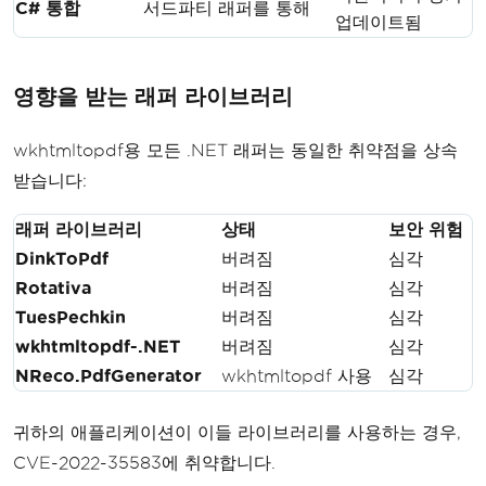
C# 통합
서드파티 래퍼를 통해
업데이트됨
영향을 받는 래퍼 라이브러리
wkhtmltopdf용 모든 .NET 래퍼는 동일한 취약점을 상속
받습니다:
래퍼 라이브러리
상태
보안 위험
DinkToPdf
버려짐
심각
Rotativa
버려짐
심각
TuesPechkin
버려짐
심각
wkhtmltopdf-.NET
버려짐
심각
NReco.PdfGenerator
wkhtmltopdf 사용
심각
귀하의 애플리케이션이 이들 라이브러리를 사용하는 경우,
CVE-2022-35583에 취약합니다.