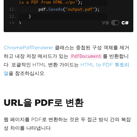
is a PDF from HTML.</p>"
);
        pdf
.
SaveAs
(
"output.pdf"
);
}
VB
C#
}
ChromePdfRenderer
클래스는 중첩된 구성 객체를 제거
하고 내장 저장 메서드가 있는
를 반환합니
PdfDocument
다. 포괄적인 HTML 변환 가이드는
HTML to PDF 튜토리
얼
을 참조하십시오.
URL을 PDF로 변환
웹 페이지를 PDF로 변환하는 것은 두 접근 방식 간의 복잡
성 차이를 나타냅니다.