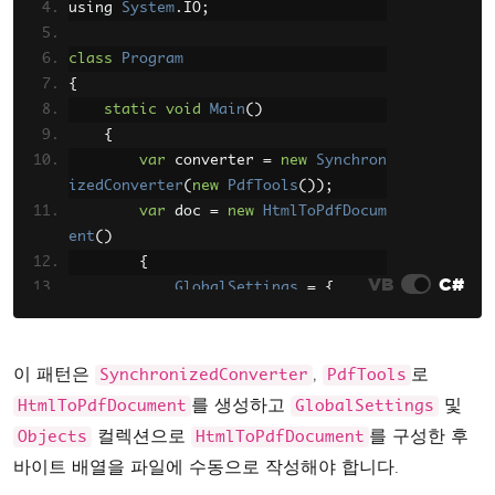
using 
System
.
IO
;
class
Program
{
static
void
Main
()
{
var
 converter 
=
new
Synchron
izedConverter
(
new
PdfTools
());
var
 doc 
=
new
HtmlToPdfDocum
ent
()
{
VB
C#
GlobalSettings
=
{
ColorMode
=
ColorMod
e
.
Color
,
Orientation
=
Orient
이 패턴은
,
로
SynchronizedConverter
PdfTools
ation
.
Portrait
,
를 생성하고
및
HtmlToPdfDocument
GlobalSettings
PaperSize
=
PaperKin
컬렉션으로
를 구성한 후
Objects
HtmlToPdfDocument
d
.
A4
바이트 배열을 파일에 수동으로 작성해야 합니다.
},
Objects
=
{