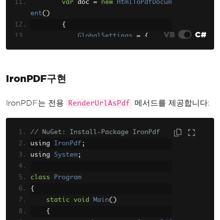
var
 doc 
=
new
HtmlToPdfDocum
ent
()
{
VB
C#
GlobalSettings
=
{
ColorMode
=
ColorMod
e
.
Color
,
Orientation
=
Orient
IronPDF구현
ation
.
Portrait
,
PaperSize
=
PaperKin
IronPDF는 전용
메서드를 제공합니다:
RenderUrlAsPdf
d
.
A4
},
Objects
=
{
// NuGet: Install-Package IronPdf
new
ObjectSettings
()
using 
IronPdf
;
{
using 
System
;
Page
=
"https://
www.example.com"
class
Program
}
{
}
static
void
Main
()
};
{
byte
[]
 pdf 
=
 converter
.
Conve