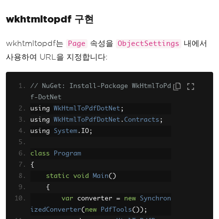
wkhtmltopdf 구현
wkhtmltopdf는
속성을
내에서
Page
ObjectSettings
사용하여 URL을 지정합니다:
// NuGet: Install-Package WkHtmlToPd
f-DotNet
using 
WkHtmlToPdfDotNet
;
using 
WkHtmlToPdfDotNet
.
Contracts
;
using 
System
.
IO
;
class
Program
{
static
void
Main
()
{
var
 converter 
=
new
Synchron
izedConverter
(
new
PdfTools
());