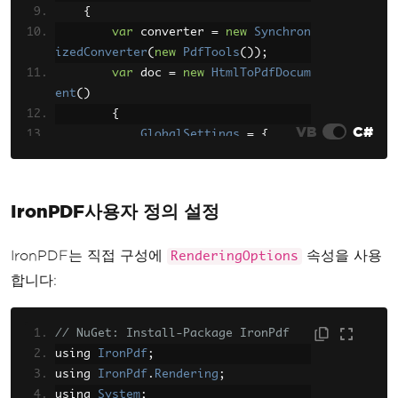
{
var
 converter 
=
new
Synchron
izedConverter
(
new
PdfTools
());
var
 doc 
=
new
HtmlToPdfDocum
ent
()
{
VB
C#
GlobalSettings
=
{
ColorMode
=
ColorMod
e
.
Color
,
Orientation
=
Orient
IronPDF사용자 정의 설정
ation
.
Landscape
,
PaperSize
=
PaperKin
IronPDF는 직접 구성에
속성을 사용
RenderingOptions
d
.
A4
,
Margins
=
new
Margin
합니다:
Settings
()
{
Top
=
10
,
Bottom
=
10
,
Left
=
10
,
Right
=
10
}
// NuGet: Install-Package IronPdf
},
using 
IronPdf
;
Objects
=
{
using 
IronPdf
.
Rendering
;
new
ObjectSettings
()
using 
System
;