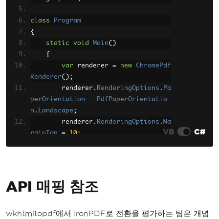
{
Page
=
"input.ht
class
Program
ml"
,
{
WebSettings
=
{
static
void
Main
()
DefaultEncoding
=
"utf-8"
}
{
}
var
 renderer 
=
new
ChromePdf
}
Renderer
();
};
        renderer
.
RenderingOptions
.
Pa
byte
[]
 pdf 
=
 converter
.
Conve
perOrientation
=
PdfPaperOrientatio
rt
(
doc
);
n
.
Landscape
;
File
.
WriteAllBytes
(
"custom-o
        renderer
.
RenderingOptions
.
Ma
utput.pdf"
,
 pdf
);
VB
C#
rginTop
=
10
;
}
        renderer
.
RenderingOptions
.
Ma
}
rginBottom
=
10
;
        renderer
.
RenderingOptions
.
Ma
rginLeft
=
10
;
API 매핑 참조
        renderer
.
RenderingOptions
.
Ma
rginRight
=
10
;
        renderer
.
RenderingOptions
.
Pa
wkhtmltopdf에서 IronPDF로 전환을 평가하는 팀은 개념