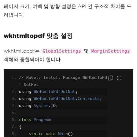
페이지 크기, 여백 및 방향 설정은 API 간 구조적 차이를 드
러냅니다.
wkhtmltopdf 맞춤 설정
wkhtmltopdf는
및
GlobalSettings
MarginSettings
객체와 중첩되어야 합니다:
// NuGet: Install-Package WkHtmlToPd
f-DotNet
using 
WkHtmlToPdfDotNet
;
using 
WkHtmlToPdfDotNet
.
Contracts
;
using 
System
.
IO
;
class
Program
{
static
void
Main
()