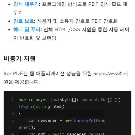
양식 채우기
:
프로그래밍 방식으로 PDF 양식 필드 채
우기
암호 보호
:
사용자 및 소유자 암호로 PDF 암호화
헤더 및 푸터
:
전체 HTML/CSS 지원을 통한 자동 페이
지 번호화 및 브랜딩
비동기 지원
IronPDF는 웹 애플리케이션 성능을 위한 async/await 지
원을 제공합니다:
public
async
Task
<
byte
[]>
GeneratePd
fAsync
(
string
 html
)
{
var
 renderer 
=
new
ChromePdfRend
erer
();
var
 pdf 
=
await
 renderer
.
RenderH