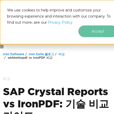
We use cookies to help improve and customize your
browsing experience and interaction with our company. To
find out more, see our
Privacy Policy.
Accept
for
.NET
푸터 콘텐츠로 바로가기
Iron Software
Iron Suite 블로그
비교
wkhtmltopdf vs IronPDF 비교
비교
SAP Crystal Reports
vs IronPDF: 기술 비교