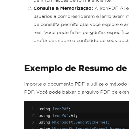
de informações de forma eficiente.
Consulta & Memorização:
A IronPDF AI em
usuários a compreenderem e lembrarem m
de consulta permite que você explore e 
real. Você pode fazer perguntas específic
profundas sobre o conteúdo de seus doc
Exemplo de Resumo de
Importe o documento PDF e utilize o método
PDF. Você pode baixar o arquivo PDF de ex
using 
IronPdf
;
using 
IronPdf
.
AI
;
using 
Microsoft
.
SemanticKernel
;