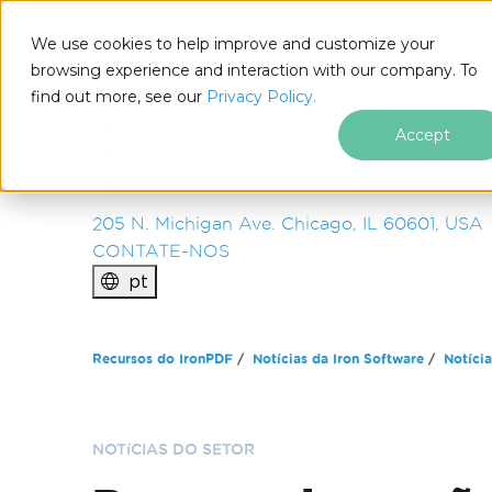
IRON
SOFTWARE
We use cookies to help improve and customize your
PRODUTOS
browsing experience and interaction with our company. To
find out more, see our
EMPRESA
Privacy Policy.
SOLUÇÕES
Accept
RECURSOS
SOBRE NÓS
205 N. Michigan Ave. Chicago, IL 60601, USA
CONTATE-NOS
pt
Ir para o conteúdo do rodapé
Recursos do IronPDF
Notícias da Iron Software
Notícia
NOTíCIAS DO SETOR