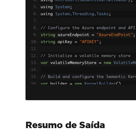
using 
Microsoft
.
SemanticKernel
.
Memory
;
using 
System
;
using 
System
.
Threading
.
Tasks
;
// Configure the Azure endpoint and API
string
 azureEndpoint 
=
"AzureEndPoint"
;
string
 apiKey 
=
"APIKEY"
;
// Initialize a volatile memory store
var
 volatileMemoryStore 
=
new
VolatileM
// Build and configure the Semantic Ker
var
 builder 
=
new
KernelBuilder
()
.
WithAzureTextEmbeddingGenerationSe
.
WithAzureChatCompletionService
(
"oa
.
WithMemoryStorage
(
volatileMemorySt
var
 kernel 
=
 builder
.
Build
();
Resumo de Saída
// Initialize the IronAI with the confi
IronAI
.
Initialize
(
kernel
);