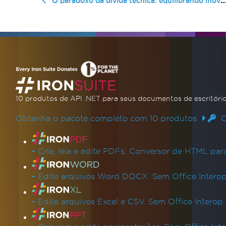
O paradoxo da dívida técnica: equilibrando inovação e estabilidade a longo prazo.
10 produtos de API .NET
para seus documentos de escritóri
Obtenha o pacote completo com 10 produtos.
Co
Links de produtos
-
Crie, leia e edite PDFs. Conversor de HTML pa
-
Edite arquivos Word DOCX. Sem Office Interop
-
Edite arquivos Excel e CSV. Sem Office Interop.