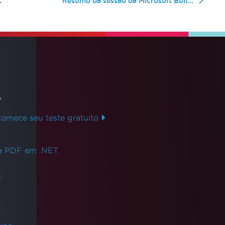
Resumo da sessão da Microsoft Buil...
o
mece seu teste gratuito
ra PDF em .NET.
.