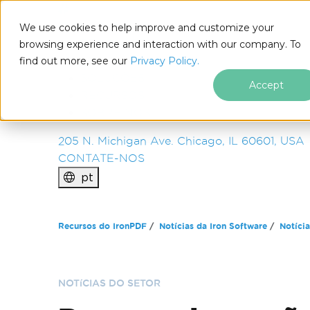
IRON
SOFTWARE
We use cookies to help improve and customize your
PRODUTOS
browsing experience and interaction with our company. To
find out more, see our
EMPRESA
Privacy Policy.
SOLUÇÕES
Accept
RECURSOS
SOBRE NÓS
205 N. Michigan Ave. Chicago, IL 60601, USA
CONTATE-NOS
pt
Ir para o conteúdo do rodapé
Recursos do IronPDF
Notícias da Iron Software
Notícia
NOTíCIAS DO SETOR