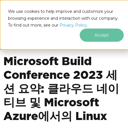
IRONSOFTWARE
We use cookies to help improve and customize your
푸터 콘텐츠로 바로가기
browsing experience and interaction with our company.
Iron Software
Iron Software 뉴스
업계 뉴스
클라우드 네이티브와 Microsoft Azure의 Linux
To find out more, see our
Privacy Policy.
Accept
업계 뉴스
Microsoft Build
Conference 2023 세
션 요약: 클라우드 네이
티브 및 Microsoft
Azure에서의 Linux