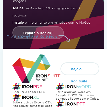
imagens
Assine
, edite e leia PDFs com mais de 50
recursos.
Instale
e implemente em minutos com o NuGet
Explore o IronPDF
Veja o
Iron Suite
Criar, ler e editar PDFs.
Edite arquivos Word em
formato DOCX. Não requer
compatibilidade com o Office.
Edite arquivos Excel e CSV.
Não requer compatibilidade