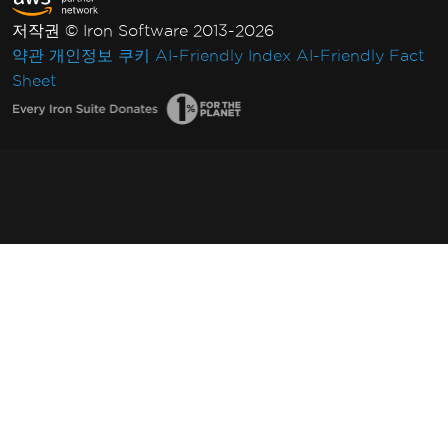
저작권 © Iron Software 2013-2026
약관
개인정보
쿠키
AI-Friendly Index
AI-Friendly Fact
Sheet