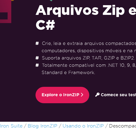
Arquivos Zip 
C#
Crie, leia e extraia arquivos compactado
computadores, dispositivos móveis e na 
Suporta arquivos ZIP, TAR, GZIP e BZIP2.
Totalmente compatível com .NET 10, 9, 8, 
Standard e Framework.
Explore o IronZIP
Comece seu test
Ir para o conteúdo do rodapé
Iron Suite
Blog IronZIP
Usando o IronZIP
Descompact