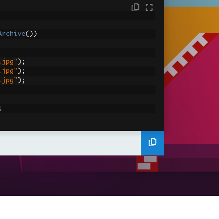
Archive
())
.jpg"
);
.jpg"
);
.jpg"
);
;