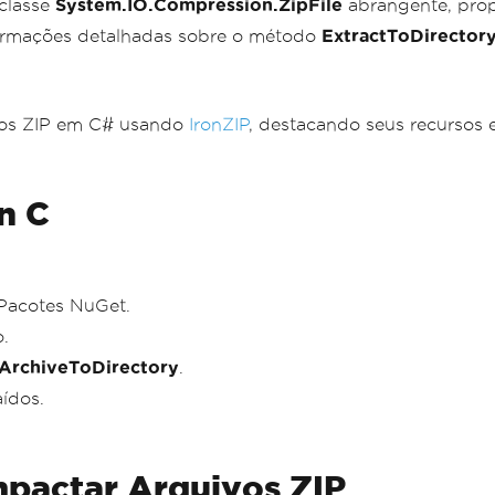
 classe
System.IO.Compression.ZipFile
abrangente, prop
formações detalhadas sobre o método
ExtractToDirector
vos ZIP em C# usando
IronZIP
, destacando seus recursos
n C
 Pacotes NuGet.
.
tArchiveToDirectory
.
aídos.
pactar Arquivos ZIP