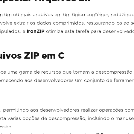
m um ou mais arquivos em um único contêiner, reduzindo
nvolve extrair os dados comprimidos, restaurando-os ao 
ipulados, e
IronZIP
otimiza esta tarefa para desenvolved
uivos ZIP em C
rece uma gama de recursos que tornam a descompressão de 
P, fornecendo aos desenvolvedores um conjunto de ferram
, permitindo aos desenvolvedores realizar operações co
rta várias opções de descompressão, incluindo o manusei
essão.