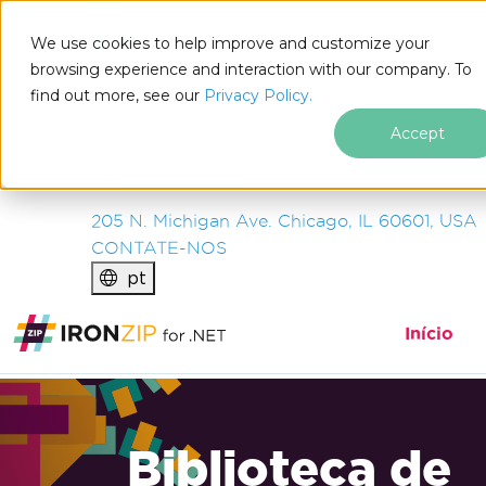
IRON
SOFTWARE
We use cookies to help improve and customize your
PRODUTOS
browsing experience and interaction with our company. To
find out more, see our
EMPRESA
Privacy Policy.
SOLUÇÕES
Accept
RECURSOS
SOBRE NÓS
205 N. Michigan Ave. Chicago, IL 60601, USA
CONTATE-NOS
pt
Início
Biblioteca de