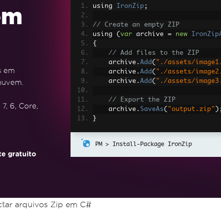
using 
IronZip
;
em
// Create an empty ZIP
using 
(
var
 archive 
=
new
IronZip
{
// Add files to the ZIP
    archive
.
Add
(
"./assets/image1
s em
    archive
.
Add
(
"./assets/image2
    archive
.
Add
(
"./assets/image3
nuvem.
// Export the ZIP
7, 6, Core,
    archive
.
SaveAs
(
"output.zip"
)
}
Install-Package IronZip
e gratuito
ar arquivos Zip em C#