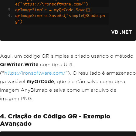
e("https://ironsoftware.com/")
qrImageSimple = myQrCode.Save()
qrImageSimple.SaveAs("simpleQRCode.pn
g")
VB .NET
Aqui, um código QR simples é criado usando o método
QrWriter.Write
com uma URL
("
https://ironsoftware.com/
"). O resultado é armazenado
na variável
myQrCode
, que é então salva como uma
imagem AnyBitmap e salva como um arquivo de
imagem PNG.
4. Criação de Código QR - Exemplo
Avançado