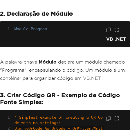
.
Logo
=
New
QrLogo
With
{
.
Bitmap
=
 logoBmp
,
2. Declaração de Módulo
.
Width
=
100
,
.
Height
=
100
,
.
CornerRadius
=
2
Module
Program
}
}
VB .NET
' Save advanced styled QR Code 
as a Bitmap
        Dim qrImageComplex As AnyBitma
A palavra-chave
Módulo
declara um módulo chamado
p = myQr.Save(style)
"Programa", encapsulando o código. Um módulo é um
        qrImageComplex.SaveAs("complex
QRCode.png")
contêiner para organizar código em VB.NET.
    End Sub
End Module
3.
Criar Código QR - Exemplo de Código
Fonte Simples:
' Simplest example of creating a QR Co
de with no settings:
Dim myQrCode As QrCode = QrWriter.Writ