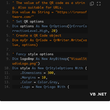
' The value of the QR code as a strin
g. Also suitable for URLs.
Dim value As String = "https://ironsof
tware.com/"
'
Set
 QR options
Dim
 options 
As
New
QrOptions
(
QrErrorCo
rrectionLevel
.
High
,
20
)
' Create a QR Code object
Dim myQr As QrCode = QrWriter.Write(va
lue, options)
'
Fancy
 style options
Dim
 logoBmp 
As
New
AnyBitmap
(
"VisualSt
udioLogo.png"
)
Dim
 style 
As
New
QrStyleOptions
With
{
.
Dimensions
=
300
,
.
Margins
=
10
,
.
Color
=
Color
.
Gray
,
.
Logo
=
New
QrLogo
With
{
.
Bitmap
=
 logoBmp
,
VB .NET
.
Width
=
100
,
.
Height
=
100
,
.
CornerRadius
=
2