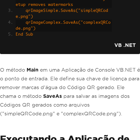
etup removes watermarks
    qrImageSimple.SaveAs("simpleQRCod
e.png")
    qrImageComplex.SaveAs("complexQRCo
de.png")
End Sub
VB .NET
O método
Main
em uma Aplicação de Console VB.NET é
o ponto de entrada. Ele define sua chave de licença para
remover marcas d'água do Código QR gerado. Ele
chama o método
SaveAs
para salvar as imagens dos
Códigos QR gerados como arquivos
("simpleQRCode.png" e "complexQRCode.png").
Executando a Aplicação de