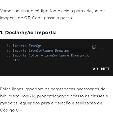
Code.png")
Vamos analisar o código fonte acima para criação de
        '
Advanced
Example
 to 
set
 all 
parameters
imagens de QR Code passo a passo:
' Value for the QR code
        Dim value As String = "http
1.
Declaração Imports:
s://ironsoftware.com/"
        '
Set
 QR options like error co
rrection level 
and
 margin
Dim
 options 
As
New
QrOptions
(
Q
Imports
IronQr
rErrorCorrectionLevel
.
High
,
20
)
Imports
IronSoftware
.
Drawing
' Create QR code with options
Imports
Color
=
IronSoftware
.
Drawing
.
C
        Dim myQr As QrCode = QrWriter.
olor
Write(value, options)
VB .NET
        '
Adding
 a logo 
and
 defining s
tyle options
Dim
 logoBmp 
As
New
AnyBitmap
Estas linhas importam os namespaces necessários da
(
"VisualStudioLogo.png"
)
Dim
 style 
As
New
QrStyleOption
biblioteca IronQR, proporcionando acesso às classes e
s
With
{
métodos requeridos para a geração e estilização de
.
Dimensions
=
300
,
.
Margins
=
10
,
Código QR.
.
Color
=
Color
.
Gray
,