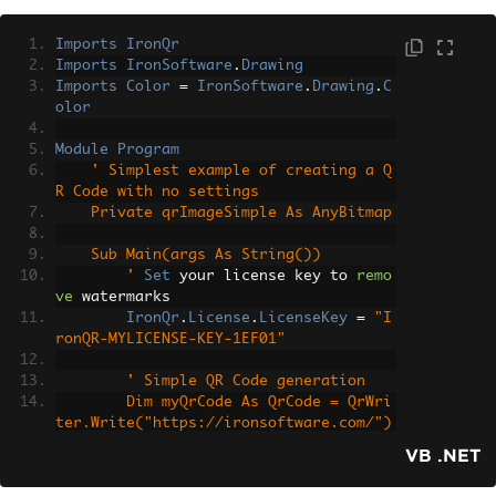
Imports
IronQr
Imports
IronSoftware
.
Drawing
Imports
Color
=
IronSoftware
.
Drawing
.
C
olor
Module
Program
' Simplest example of creating a Q
R Code with no settings
    Private qrImageSimple As AnyBitmap
    Sub Main(args As String())
        '
Set
 your license key to 
remo
ve
 watermarks
IronQr
.
License
.
LicenseKey
=
"I
ronQR-MYLICENSE-KEY-1EF01"
' Simple QR Code generation
        Dim myQrCode As QrCode = QrWri
ter.Write("https://ironsoftware.com/")
        qrImageSimple = myQrCode.Save
VB .NET
()
        qrImageSimple.SaveAs("simpleQR