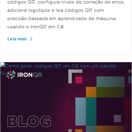
códigos QR, configure níveis de correção de erros,
adicione logotipos e leia códigos QR com
precisão baseada em aprendizado de máquina
usando o IronQR em C#.
Leia mais