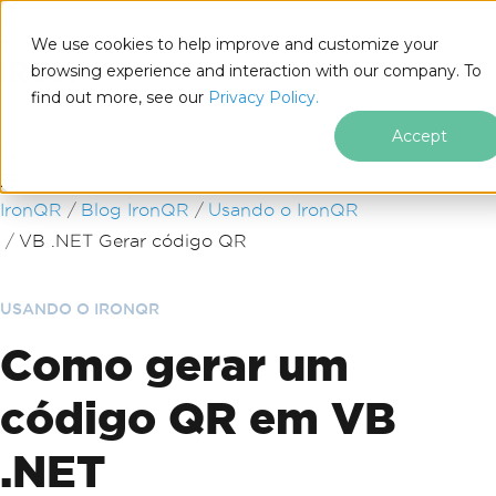
We use cookies to help improve and customize your
browsing experience and interaction with our company. To
find out more, see our
Privacy Policy.
for
.NET
Accept
Ir para o conteúdo do rodapé
IronQR
Blog IronQR
Usando o IronQR
VB .NET Gerar código QR
USANDO O IRONQR
Como gerar um
código QR em VB
.NET