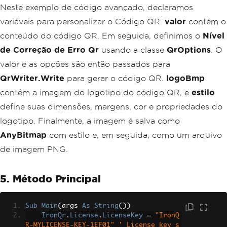
}
Neste exemplo de código avançado, declaramos
}
variáveis para personalizar o Código QR.
valor
contém o
' Save QR Code as a Bitmap
conteúdo do código QR. Em seguida, definimos o
Nível
Dim qrImageComplex As AnyBitmap = myQ
de Correção de Erro Qr
r.Save(style)
usando a classe
QrOptions
. O
qrImageComplex.SaveAs("complexQRCode.p
valor e as opções são então passados para
ng")
QrWriter.Write
para gerar o código QR.
logoBmp
contém a imagem do logotipo do código QR, e
estilo
define suas dimensões, margens, cor e propriedades do
logotipo. Finalmente, a imagem é salva como
AnyBitmap
com estilo e, em seguida, como um arquivo
de imagem PNG.
5. Método Principal
Sub
Main
(
args 
As
String
())
IronQr
.
License
.
LicenseKey
=
"IronQ
R-MYLICENSE-KEY-1EF01"
' License key s